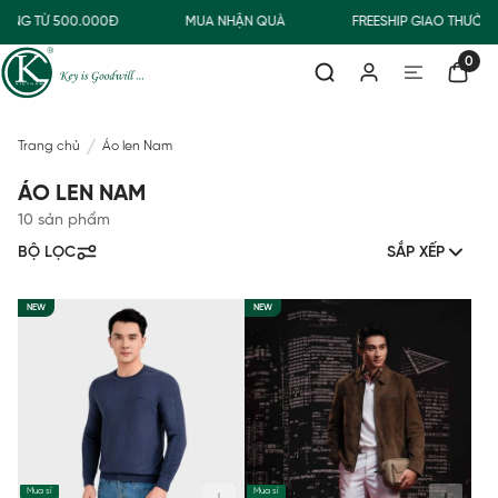
ÀNG TỪ 500.000Đ
MUA NHẬN QUÀ
FREESHIP GIAO THƯỜN
0
Trang chủ
Áo len Nam
ÁO LEN NAM
10 sản phẩm
BỘ LỌC
SẮP XẾP
NEW
NEW
Mua sỉ
Mua sỉ