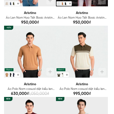
Aristino
Aristino
Áo Len Nam Họa Tiết Basic Aristino
Áo Len Nam Họa Tiết Basic Aristino
Regular Fit AWOU01BS0
Regular Fit AWOU06BS0
950,000₫
950,000₫
-40%
Mua sỉ
Mua sỉ
Aristino
Aristino
Áo Polo Nam casual dệt kiểu len
Áo Polo Nam casual dệt kiểu len
Aristino APSU020Z
Aristino APSU030Z
630,000₫
1,050,000₫
995,000₫
NEW
NEW