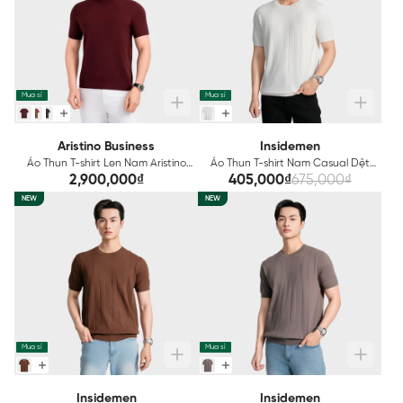
Mua sỉ
Mua sỉ
Aristino Business
Insidemen
Áo Thun T-shirt Len Nam Aristino
Áo Thun T-shirt Nam Casual Dệt
Business 1TSU010S0
Kiểu Len Insidemen ITSU01AS3
2,900,000₫
405,000₫
675,000₫
NEW
NEW
Mua sỉ
Mua sỉ
Insidemen
Insidemen