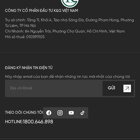
CÔNG TY CỔ PHẦN ĐẦU TƯ K&G VIỆT NAM
Trụ sở chính: Tầng 11, Khối A, Tòa nhà Sông Đà, Đường Phạm Hùng, Phường
Từ Liêm, TP Hà Nội
Chi Nhánh: 84 Nguyễn Trãi, Phường Chợ Quán, Hồ Chí Minh, Việt Nam
Mã số thuế: 0105911105
ĐĂNG KÝ NHẬN TIN ĐIỆN TỬ
Hãy nhập email của bạn để nhận những tin tức mới nhất của chúng tôi
GỬI
THEO DÕI CHÚNG TÔI
1800.646.898
HOTLINE: