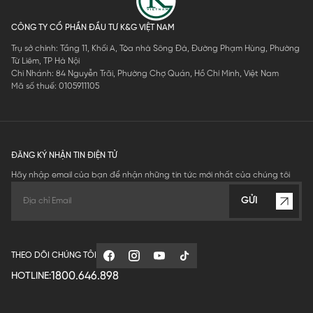
CÔNG TY CỔ PHẦN ĐẦU TƯ K&G VIỆT NAM
Trụ sở chính: Tầng 11, Khối A, Tòa nhà Sông Đà, Đường Phạm Hùng, Phường
Từ Liêm, TP Hà Nội
Chi Nhánh: 84 Nguyễn Trãi, Phường Chợ Quán, Hồ Chí Minh, Việt Nam
Mã số thuế: 0105911105
ĐĂNG KÝ NHẬN TIN ĐIỆN TỬ
Hãy nhập email của bạn để nhận những tin tức mới nhất của chúng tôi
GỬI
THEO DÕI CHÚNG TÔI
1800.646.898
HOTLINE: