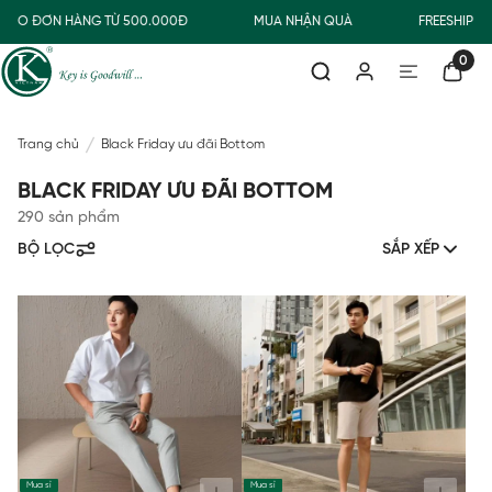
CHO ĐƠN HÀNG TỪ 500.000Đ
MUA NHẬN QUÀ
FREESHIP GI
0
Trang chủ
Black Friday ưu đãi Bottom
BLACK FRIDAY ƯU ĐÃI BOTTOM
290 sản phẩm
BỘ LỌC
SẮP XẾP
Mua sỉ
Mua sỉ