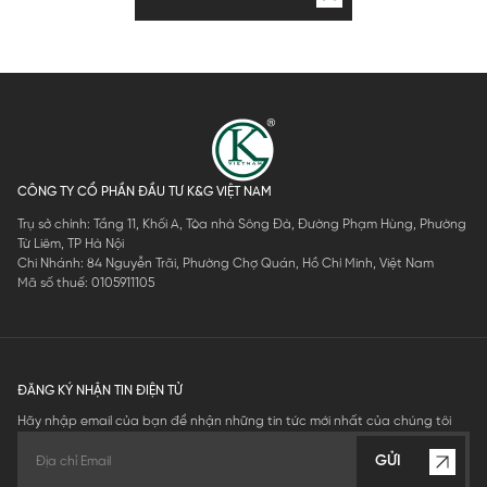
CÔNG TY CỔ PHẦN ĐẦU TƯ K&G VIỆT NAM
Trụ sở chính: Tầng 11, Khối A, Tòa nhà Sông Đà, Đường Phạm Hùng, Phường
Từ Liêm, TP Hà Nội
Chi Nhánh: 84 Nguyễn Trãi, Phường Chợ Quán, Hồ Chí Minh, Việt Nam
Mã số thuế: 0105911105
ĐĂNG KÝ NHẬN TIN ĐIỆN TỬ
Hãy nhập email của bạn để nhận những tin tức mới nhất của chúng tôi
GỬI