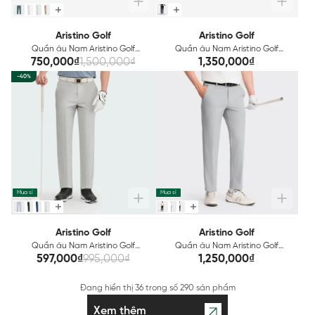
Aristino Golf
Aristino Golf
Quần âu Nam Aristino Golf
Quần âu Nam Aristino Golf
ATRG0502
ATRG0802
750,000₫
1,500,000₫
1,350,000₫
-40%
Mua sỉ
Mua sỉ
Aristino Golf
Aristino Golf
Quần âu Nam Aristino Golf
Quần âu Nam Aristino Golf
ATRG1002
ATRG100Z
597,000₫
995,000₫
1,250,000₫
Đang hiển thị
36
trong số
290 sản phẩm
Xem thêm