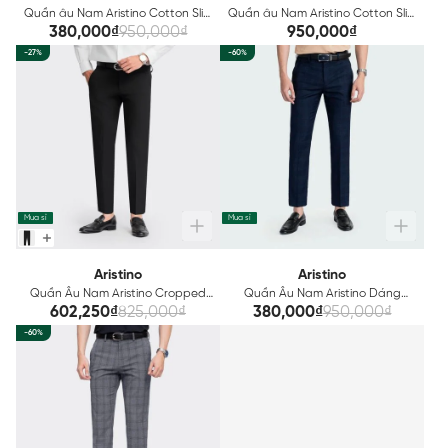
Quần âu Nam Aristino Cotton Slim
Quần âu Nam Aristino Cotton Slim
fit ATR03002
fit ATR03003
380,000₫
950,000₫
950,000₫
-27%
-60%
Mua sỉ
Mua sỉ
Aristino
Aristino
Quần Âu Nam Aristino Cropped
Quần Âu Nam Aristino Dáng
ATR0110Z
Cropped ATR00103
602,250₫
825,000₫
380,000₫
950,000₫
-60%