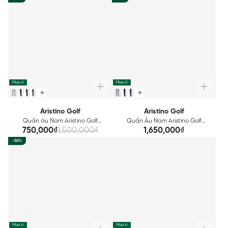
Mua sỉ
Mua sỉ
Aristino Golf
Aristino Golf
Quần âu Nam Aristino Golf
Quần Âu Nam Aristino Golf
ATRG0102
ATRG020Z
750,000₫
1,500,000₫
1,650,000₫
-50%
Mua sỉ
Mua sỉ