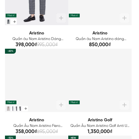
Mua sỉ
Mua sỉ
Aristino
Aristino
Quần âu Nam Aristino Dáng
Quần âu Nam Aristino dáng
Cropped ATR02103
Cropped ATR0240Z
398,000₫
995,000₫
850,000₫
-60%
Mua sỉ
Mua sỉ
Aristino
Aristino Golf
Quần Âu Nam Aristino Fiero
Quần Âu Nam Aristino Golf Anti UV
ATR00702
ATRG1402
358,000₫
895,000₫
1,350,000₫
-50%
NEW