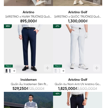
Aristino
Aristino Golf
[ARISTINO x MẠNH TRƯỜNG] Quần
[ARISTINO x QUỐC TRƯỜNG] Quần
âu Nam Aristino ATR0100Z
short thể thao Nam Aristino Golf
895,000₫
1,300,000₫
ASOG06AZ
NEW
-27%
Mua sỉ
Mua sỉ
Insidemen
Aristino Golf
Quần Âu Insidemen Slim fit
Quần âu Nam Anti UV Aristino Golf
ITR0330Z
ATRG0603
529,250₫
725,000₫
1,825,000₫
2,500,000₫
-60%