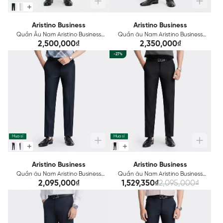
Aristino Business
Aristino Business
Quần Âu Nam Aristino Business
Quần âu Nam Aristino Business
Regular Fit 1TR0220Z
Slim 1TR0080Z
2,500,000₫
2,350,000₫
-27%
Mua sỉ
Mua sỉ
Aristino Business
Aristino Business
Quần âu Nam Aristino Business
Quần âu Nam Aristino Business
Wool 1TR0110Z
Wool 1TR0150Z
2,095,000₫
1,529,350₫
2,095,000₫