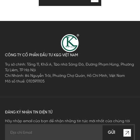
CÔNG TY CỔ PHẦN ĐẦU TƯ K&G VIỆT NAM
Trụ sở chính: Tầng 11, Khối A, Tòa nhà Sông Đà, Đường Phạm Hùng, Phường
Từ Liêm, TP Hà Nội
Chi Nhánh: 84 Nguyễn Trãi, Phường Chợ Quán, Hồ Chí Minh, Việt Nam
Mã số thuế: 0105911105
ĐĂNG KÝ NHẬN TIN ĐIỆN TỬ
Hãy nhập email của bạn để nhận những tin tức mới nhất của chúng tôi
GỬI