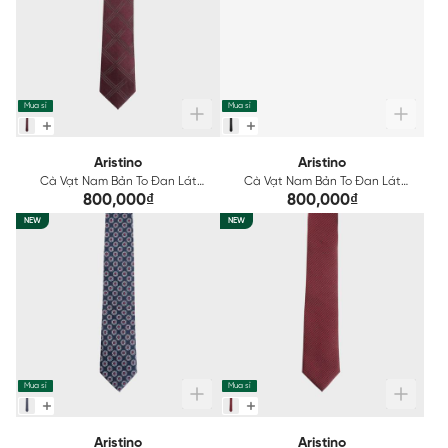
Mua sỉ
Mua sỉ
Aristino
Aristino
Cà Vạt Nam Bản To Đan Lát
Cà Vạt Nam Bản To Đan Lát
Aristino ATI004S0H2
Aristino ATI005S0H2
800,000₫
800,000₫
NEW
NEW
Mua sỉ
Mua sỉ
Aristino
Aristino