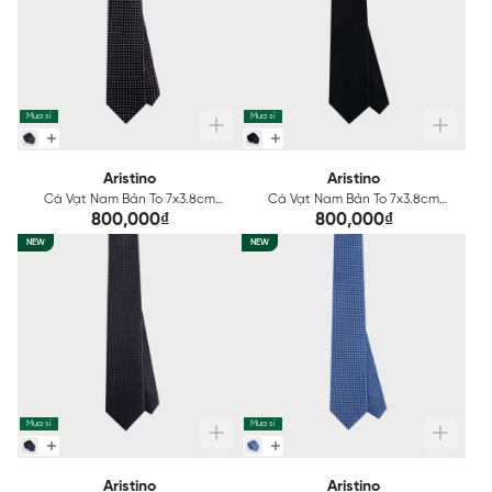
Mua sỉ
Mua sỉ
Aristino
Aristino
Cà Vạt Nam Bản To 7x3.8cm
Cà Vạt Nam Bản To 7x3.8cm
Aristino ATI0010S2
Aristino ATI0020S2
800,000₫
800,000₫
NEW
NEW
Mua sỉ
Mua sỉ
Aristino
Aristino