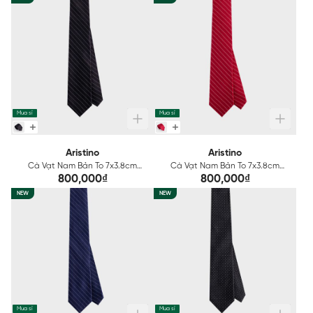
Mua sỉ
Mua sỉ
Aristino
Aristino
Cà Vạt Nam Bản To 7x3.8cm
Cà Vạt Nam Bản To 7x3.8cm
Aristino ATI0140S2
Aristino ATI0150S2
800,000₫
800,000₫
NEW
NEW
Mua sỉ
Mua sỉ