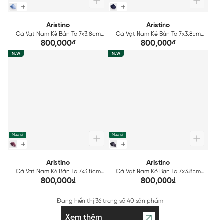
Aristino
Aristino
Cà Vạt Nam Kẻ Bản To 7x3.8cm
Cà Vạt Nam Kẻ Bản To 7x3.8cm
Aristino ATI0220S2
Aristino ATI0230S2
800,000₫
800,000₫
NEW
NEW
Mua sỉ
Mua sỉ
Aristino
Aristino
Cà Vạt Nam Kẻ Bản To 7x3.8cm
Cà Vạt Nam Kẻ Bản To 7x3.8cm
Aristino ATI0240S2
Aristino ATI0250S2
800,000₫
800,000₫
Đang hiển thị
36
trong số
40 sản phẩm
Xem thêm