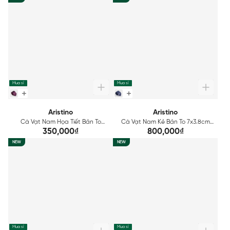
Mua sỉ
Mua sỉ
Aristino
Aristino
Cà Vạt Nam Họa Tiết Bản To
Cà Vạt Nam Kẻ Bản To 7x3.8cm
7x3.8cm Aristino ATI0300S2
Aristino ATI0210S2
350,000₫
800,000₫
NEW
NEW
Mua sỉ
Mua sỉ