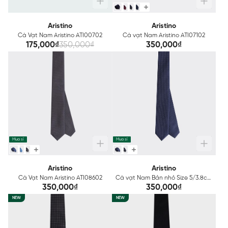
Aristino
Aristino
Cà Vạt Nam Aristino ATI00702
Cà vạt Nam Aristino ATI07102
175,000₫
350,000₫
350,000₫
Mua sỉ
Mua sỉ
Aristino
Aristino
Cà Vạt Nam Aristino ATI08602
Cà vạt Nam Bản nhỏ Size 5/3.8cm
Aristino ATI08202
350,000₫
350,000₫
NEW
NEW