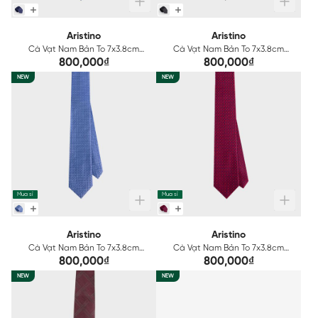
Aristino
Aristino
Cà Vạt Nam Bản To 7x3.8cm
Cà Vạt Nam Bản To 7x3.8cm
Aristino ATI0160S2
Aristino ATI0170S2
800,000₫
800,000₫
NEW
NEW
Mua sỉ
Mua sỉ
Aristino
Aristino
Cà Vạt Nam Bản To 7x3.8cm
Cà Vạt Nam Bản To 7x3.8cm
Aristino ATI0180S2
Aristino ATI0190S2
800,000₫
800,000₫
NEW
NEW