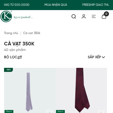
HÀNG TỪ 500.000Đ
MUA NHẬN QUÀ
FREESHIP GIAO THƯỜN
0
Trang chủ
Cà vạt 350k
CÀ VẠT 350K
40 sản phẩm
BỘ LỌC
SẮP XẾP
-50%
Mua sỉ
Mua sỉ