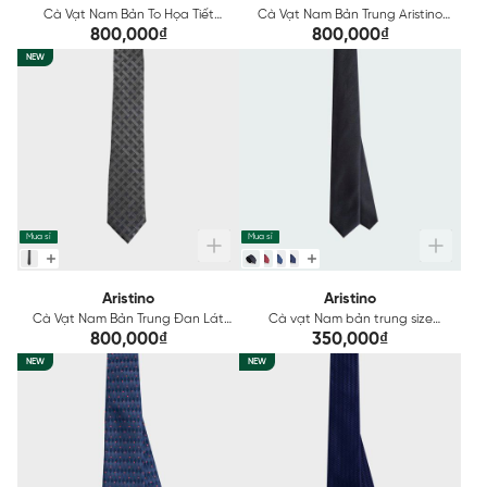
Cà Vạt Nam Bản To Họa Tiết
Cà Vạt Nam Bản Trung Aristino
Aristino ATI003S0H2
6x3.8cm ATI001S0H2
800,000₫
800,000₫
NEW
Mua sỉ
Mua sỉ
Aristino
Aristino
Cà Vạt Nam Bản Trung Đan Lát
Cà vạt Nam bản trung size
Aristino ATI002S0H2
6/3.8cm Aristino ATI08402
800,000₫
350,000₫
NEW
NEW