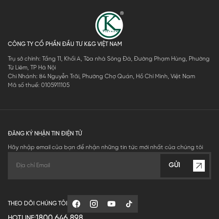
CÔNG TY CỔ PHẦN ĐẦU TƯ K&G VIỆT NAM
Trụ sở chính: Tầng 11, Khối A, Tòa nhà Sông Đà, Đường Phạm Hùng, Phường
Từ Liêm, TP Hà Nội
Chi Nhánh: 84 Nguyễn Trãi, Phường Chợ Quán, Hồ Chí Minh, Việt Nam
Mã số thuế: 0105911105
ĐĂNG KÝ NHẬN TIN ĐIỆN TỬ
Hãy nhập email của bạn để nhận những tin tức mới nhất của chúng tôi
GỬI
THEO DÕI CHÚNG TÔI
1800.646.898
HOTLINE: