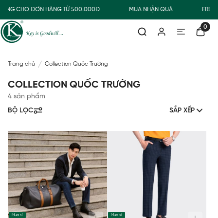
HƯỜNG CHO ĐƠN HÀNG TỪ 500.000Đ
MUA NHẬN QUÀ
FREES
0
Trang chủ
Collection Quốc Trường
COLLECTION QUỐC TRƯỜNG
4 sản phẩm
BỘ LỌC
SẮP XẾP
Mua sỉ
Mua sỉ