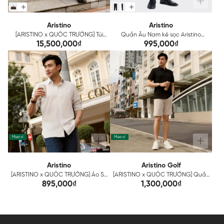
Aristino
Aristino
[ARISTINO x QUỐC TRƯỜNG] Túi
Quần Âu Nam kẻ sọc Aristino
Du Lịch Nam Da Bò Aristino
Regular Fit ATR0410Z
15,500,000₫
995,000₫
Leather AVB0110Z
Mua sỉ
Mua sỉ
Aristino
Aristino Golf
[ARISTINO x QUỐC TRƯỜNG] Áo Sơ
[ARISTINO x QUỐC TRƯỜNG] Quần
Mi Kẻ Nam Aristino ALS1850Z
short thể thao Nam Aristino Golf
895,000₫
1,300,000₫
ASOG06AZ