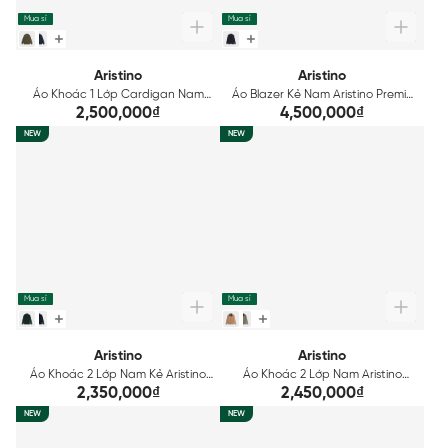
Mua sỉ
Mua sỉ
Aristino
Aristino
Áo Khoác 1 Lớp Cardigan Nam
Áo Blazer Kẻ Nam Aristino Premio
Regular Fit Aristino AJK005BS0
ABZ0030S3
2,500,000₫
4,500,000₫
NEW
NEW
Mua sỉ
Mua sỉ
Aristino
Aristino
Áo Khoác 2 Lớp Nam Kẻ Aristino
Áo Khoác 2 Lớp Nam Aristino
Regular Fi AJK027BS0
Regular Fit AJK025BS0
2,350,000₫
2,450,000₫
NEW
NEW