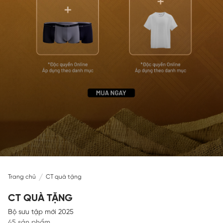
Trang chủ
CT quà tặng
CT QUÀ TẶNG
Bộ sưu tập mới 2025
45 sản phẩm