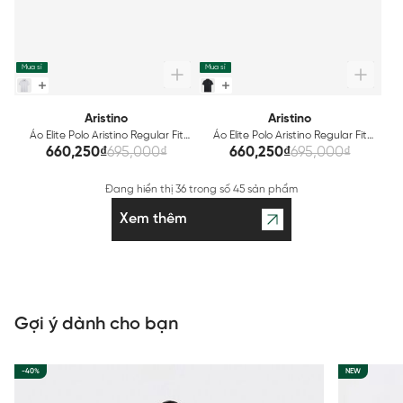
Mua sỉ
Mua sỉ
Aristino
Aristino
Áo Elite Polo Aristino Regular Fit
Áo Elite Polo Aristino Regular Fit
APS210AS0E
APS208AS0E
660,250₫
695,000₫
660,250₫
695,000₫
Đang hiển thị
36
trong số
45 sản phẩm
Xem thêm
Gợi ý dành cho bạn
-40%
NEW