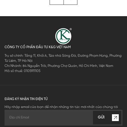
CÔNG TY CỔ PHẦN ĐẦU TƯ K&G VIỆT NAM
Trụ sở chính: Tầng 11, Khối A, Tòa nhà Sông Đà, Đường Phạm Hùng, Phường
Từ Liêm, TP Hà Nội
Chi Nhánh: 84 Nguyễn Trãi, Phường Chợ Quán, Hồ Chí Minh, Việt Nam
Mã số thuế: 0105911105
ĐĂNG KÝ NHẬN TIN ĐIỆN TỬ
Hãy nhập email của bạn để nhận những tin tức mới nhất của chúng tôi
GỬI