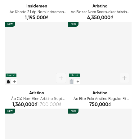
Insidemen
Aristino
Áo Khoác 2 Lớp Nam Insidemen
Áo Blazer Nam Seersucker Aristino
Regular IJK003BS0
Premio ABZ0060S3
1,195,000₫
4,350,000₫
NEW
NEW
Mua sỉ
Mua sỉ
Aristino
Aristino
Áo Gió Nam Đen Aristino Trượt
Áo Elite Polo Aristino Regular Fit
Nước Thời Trang Tiện Dụng
APS211AS0E
1,360,000₫
1,700,000₫
750,000₫
AJK004EDP01
NEW
NEW