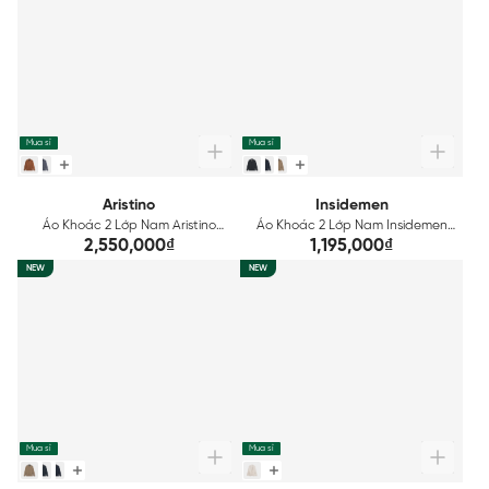
Mua sỉ
Mua sỉ
Aristino
Insidemen
Áo Khoác 2 Lớp Nam Aristino
Áo Khoác 2 Lớp Nam Insidemen
Regular Fit AJK012BS0
Regular IJK005BS0
2,550,000₫
1,195,000₫
NEW
NEW
Mua sỉ
Mua sỉ