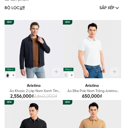
BỘ LỌC
SẮP XẾP
NEW
NEW
Mua sỉ
Mua sỉ
Aristino
Aristino
Áo Khoác 2 Lớp Nam Xanh Tím
Áo Elite Polo Nam Trắng Aristino
Than Aristino Regular Fit
Cotton Regular Fit APS168S3EC
2,556,000₫
2,840,000₫
650,000₫
AJK007EDP01
NEW
NEW