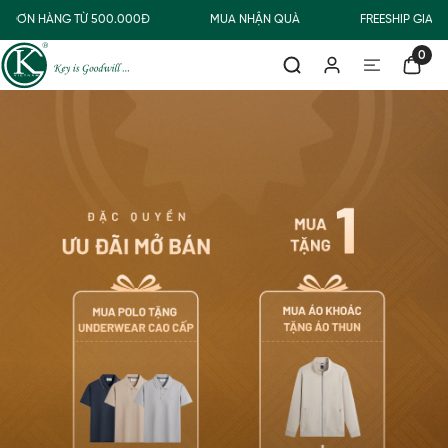
ƠN HÀNG TỪ 500.000Đ
MUA NHẬN QUÀ
FREESHIP GIAO T
0