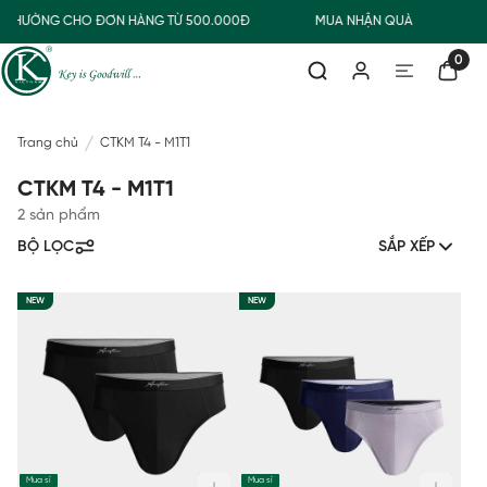
AO THƯỜNG CHO ĐƠN HÀNG TỪ 500.000Đ
MUA NHẬN QUÀ
F
0
Trang chủ
CTKM T4 - M1T1
CTKM T4 - M1T1
2 sản phẩm
BỘ LỌC
SẮP XẾP
NEW
NEW
Mua sỉ
Mua sỉ