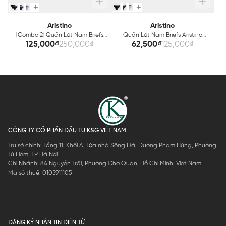
Aristino
Aristino
[Combo 2] Quần Lót Nam Briefs
Quần Lót Nam Briefs Aristino
Aristino ABF006EDP02
ABF006EDP01
125,000₫
250,000₫
62,500₫
125,000₫
CÔNG TY CỔ PHẦN ĐẦU TƯ K&G VIỆT NAM
Trụ sở chính: Tầng 11, Khối A, Tòa nhà Sông Đà, Đường Phạm Hùng, Phường
Từ Liêm, TP Hà Nội
Chi Nhánh: 84 Nguyễn Trãi, Phường Chợ Quán, Hồ Chí Minh, Việt Nam
Mã số thuế: 0105911105
ĐĂNG KÝ NHẬN TIN ĐIỆN TỬ