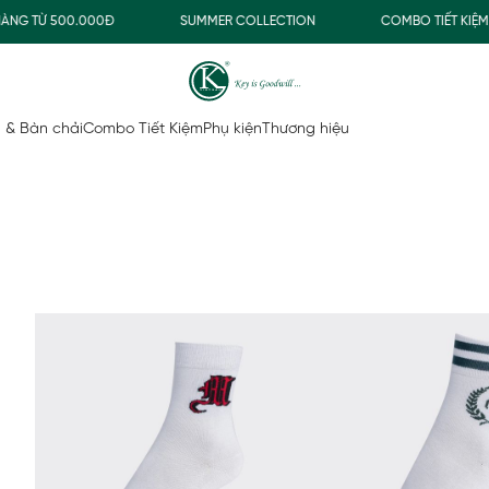
G TỪ 500.000Đ
SUMMER COLLECTION
COMBO TIẾT KIỆM
 & Bàn chải
Combo Tiết Kiệm
Phụ kiện
Thương hiệu