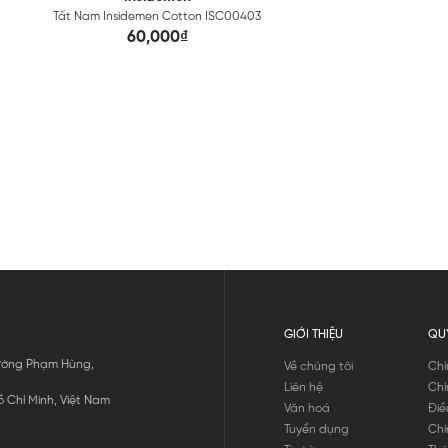
Tất Nam Insidemen Cotton ISC00403
60,000₫
GIỚI THIỆU
QU
 Đường Phạm Hùng,
Về chúng tôi
Chí
Liên hệ
Chí
 Chí Minh, Việt Nam
Văn hoá
Điề
Tuyển dụng
Chí