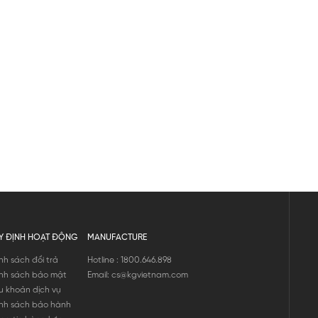
Y ĐỊNH HOẠT ĐỘNG
MANUFACTURE
nh sách đổi trả
Hotline : 1800.646.898
nh sách bảo mật
Email: cs@kgvietnam.com
u khoản dịch vụ
nh sách bảo hành