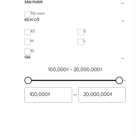
SẢN PHẨM
Tất nam
KÍCH CỠ
XS
S
M
L
XL
GIÁ