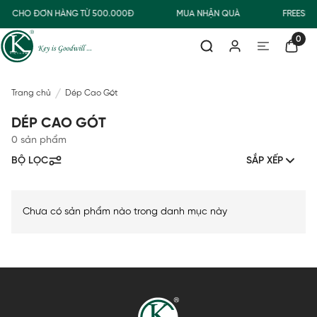
ỜNG CHO ĐƠN HÀNG TỪ 500.000Đ
MUA NHẬN QUÀ
FREESHI
0
Trang chủ
Dép Cao Gót
DÉP CAO GÓT
0 sản phẩm
BỘ LỌC
SẮP XẾP
Chưa có sản phẩm nào trong danh mục này