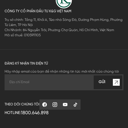
CÔNG TY CỔ PHẦN ĐẦU TƯ K&G VIỆT NAM
Trụ sở chính: Tầng 11, Khối A, Tòa nhà Sông Đà, Đường Phạm Hùng, Phường
Từ Liêm, TP Hà Nội
Chi Nhánh: 84 Nguyễn Trãi, Phường Chợ Quán, Hồ Chí Minh, Việt Nam
Mã số thuế: 0105911105
ĐĂNG KÝ NHẬN TIN ĐIỆN TỬ
Hãy nhập email của bạn để nhận những tin tức mới nhất của chúng tôi
GỬI
THEO DÕI CHÚNG TÔI
1800.646.898
HOTLINE: