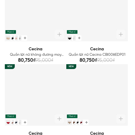
Mua sỉ
Mua sỉ
Cecina
Cecina
Quần lót nữ không đường may
Quần lót nữ Cecina CBI008EDP01
Cecina CBI002EDP01
80,750₫
95,000₫
80,750₫
95,000₫
NEW
NEW
Mua sỉ
Mua sỉ
Cecina
Cecina