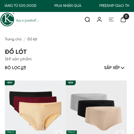
HÀNG TỪ 500.000Đ
MUA NHẬN QUÀ
FREESHIP GIAO THƯỜ
0
Trang chủ
Đồ lót
ĐỒ LÓT
169 sản phẩm
BỘ LỌC
SẮP XẾP
NEW
NEW
Mua sỉ
Mua sỉ