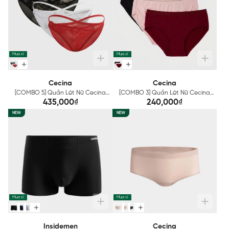
Mua sỉ
Mua sỉ
Cecina
Cecina
[COMBO 5] Quần Lót Nữ Cecina
[COMBO 3] Quần Lót Nữ Cecina
Mix Màu CBI600EDP05
Mix Màu CBI00308EDP03
435,000₫
240,000₫
NEW
NEW
Mua sỉ
Mua sỉ
Insidemen
Cecina