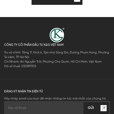
CÔNG TY CỔ PHẦN ĐẦU TƯ K&G VIỆT NAM
Trụ sở chính: Tầng 11, Khối A, Tòa nhà Sông Đà, Đường Phạm Hùng, Phường
Từ Liêm, TP Hà Nội
Chi Nhánh: 84 Nguyễn Trãi, Phường Chợ Quán, Hồ Chí Minh, Việt Nam
Mã số thuế: 0105911105
ĐĂNG KÝ NHẬN TIN ĐIỆN TỬ
Hãy nhập email của bạn để nhận những tin tức mới nhất của chúng tôi
GỬI