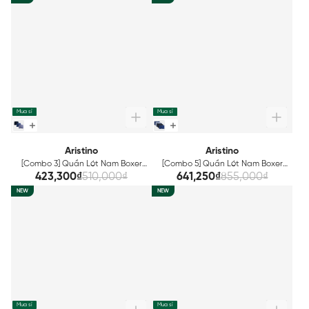
Mua sỉ
Mua sỉ
Aristino
Aristino
[Combo 3] Quần Lót Nam Boxer
[Combo 5] Quần Lót Nam Boxer
Aristino ABX012EXP03
Aristino ABX012EXP05
423,300₫
510,000₫
641,250₫
855,000₫
NEW
NEW
Mua sỉ
Mua sỉ