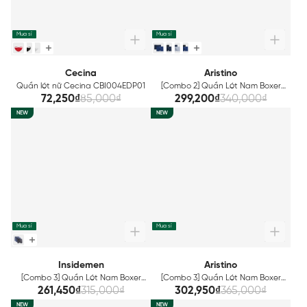
Mua sỉ
Mua sỉ
Cecina
Aristino
Quần lót nữ Cecina CBI004EDP01
[Combo 2] Quần Lót Nam Boxer
Aristino công nghệ Seamless
72,250₫
85,000₫
299,200₫
340,000₫
không đường may ABX012EXP02
NEW
NEW
Mua sỉ
Mua sỉ
Insidemen
Aristino
[Combo 3] Quần Lót Nam Boxer
[Combo 3] Quần Lót Nam Boxer
Insidemen IBX005EXP03
Bamboo Aristino ABX011EXP03
261,450₫
315,000₫
302,950₫
365,000₫
NEW
NEW