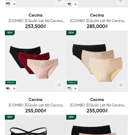
Cecina
Cecina
[COMBO 3] Quần Lót Nữ Cecina
[COMBO 3] Quần Lót Nữ Cecina
Mix Màu CBI004EDP03
Mix Màu Không Đường May
253,500₫
285,000₫
CBI002EDP03
NEW
NEW
Mua sỉ
Mua sỉ
Cecina
Cecina
[COMBO 3] Quần Lót Nữ Cecina
[COMBO 3] Quần Lót Nữ Cecina
Mix Màu CBI1605EDP03
Mix Màu CBI005EDP03
255,000₫
255,000₫
NEW
NEW