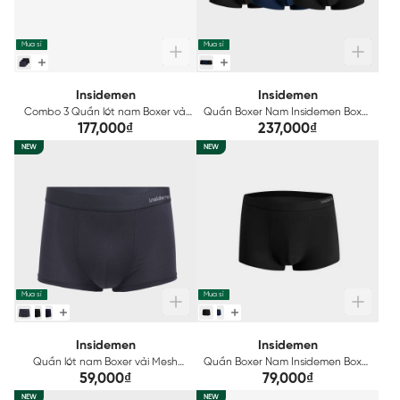
Mua sỉ
Mua sỉ
Insidemen
Insidemen
Combo 3 Quần lót nam Boxer vải
Quần Boxer Nam Insidemen Boxer
Mesh thoáng khí tản nhiệt
IBX500EDP03
177,000₫
237,000₫
Insidemen ACTIVE IBX501EDP03
NEW
NEW
Mua sỉ
Mua sỉ
Insidemen
Insidemen
Quần lót nam Boxer vải Mesh
Quần Boxer Nam Insidemen Boxer
thoáng khí tản nhiệt Insidemen
IBX500EDP01
59,000₫
79,000₫
ACTIVE IBX501EDP01
NEW
NEW