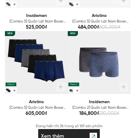
Insidemen
Aristino
[Combo 5] Quần Lót Nam Boxer
[Combo 5] Quần Lót Nam Boxer
Insidemen IBX005EXP05
Bamboo Aristino ABX010EXP05
525,000₫
484,000₫
605,000₫
NEW
NEW
Mua sỉ
Mua sỉ
Aristino
Insidemen
[Combo 5] Quần Lót Nam Boxer
[Combo 2] Quần Lót Nam Boxer
Bamboo Aristino ABX011EXP05
Insidemen IBX005EXP02
605,000₫
184,800₫
210,000₫
Đang hiển thị
36
trong số
169 sản phẩm
Xem thêm