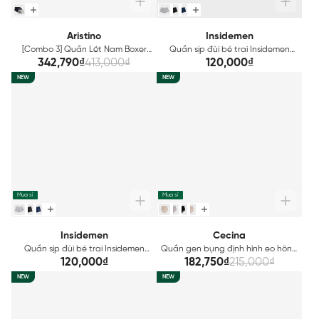
Aristino
Insidemen
[Combo 3] Quần Lót Nam Boxer
Quần sịp đùi bé trai Insidemen
Cotton Organic Aristino
trơn màu (dáng boxer) IBBX01
342,790₫
413,000₫
120,000₫
ABX001EXP03
NEW
NEW
Mua sỉ
Mua sỉ
Insidemen
Cecina
Quần sịp đùi bé trai Insidemen
Quần gen bụng định hình eo hông
hình in cá tính (dáng boxer) IBBX02
Cecina CSP002EDP01
120,000₫
182,750₫
215,000₫
NEW
NEW