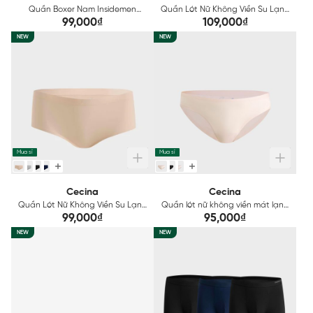
Quần Boxer Nam Insidemen
Quần Lót Nữ Không Viền Su Lạnh
Polyamide IBX502EDP01
Cecina CBI003EGP01
99,000₫
109,000₫
NEW
NEW
Mua sỉ
Mua sỉ
Cecina
Cecina
Quần Lót Nữ Không Viền Su Lạnh
Quần lót nữ không viền mát lạnh
Cecina CBI002EGP01
Cecina CBI010EDP01
99,000₫
95,000₫
NEW
NEW