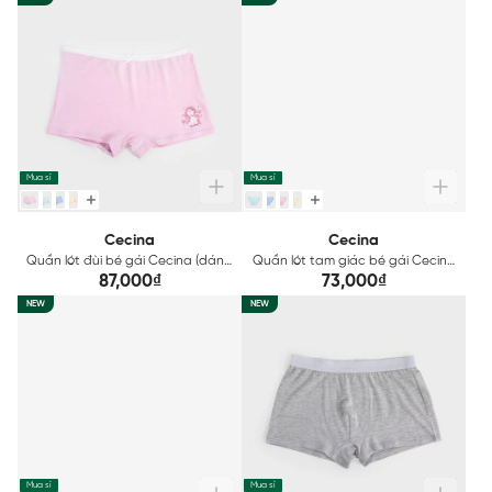
Mua sỉ
Mua sỉ
Cecina
Cecina
Quần lót đùi bé gái Cecina (dáng
Quần lót tam giác bé gái Cecina
boxer) CGBX06M0H0
(dáng bikini) CGBI06M0H0
87,000₫
73,000₫
NEW
NEW
Mua sỉ
Mua sỉ