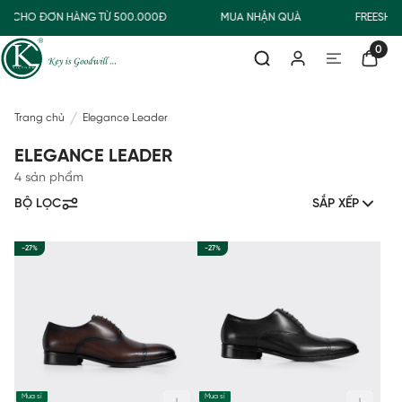
NG CHO ĐƠN HÀNG TỪ 500.000Đ
MUA NHẬN QUÀ
FREESHI
0
Trang chủ
Elegance Leader
ELEGANCE LEADER
4 sản phẩm
BỘ LỌC
SẮP XẾP
-27%
-27%
Mua sỉ
Mua sỉ