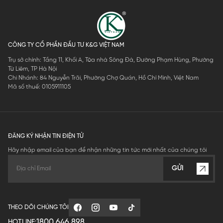
CÔNG TY CỔ PHẦN ĐẦU TƯ K&G VIỆT NAM
Trụ sở chính: Tầng 11, Khối A, Tòa nhà Sông Đà, Đường Phạm Hùng, Phường
Từ Liêm, TP Hà Nội
Chi Nhánh: 84 Nguyễn Trãi, Phường Chợ Quán, Hồ Chí Minh, Việt Nam
Mã số thuế: 0105911105
ĐĂNG KÝ NHẬN TIN ĐIỆN TỬ
Hãy nhập email của bạn để nhận những tin tức mới nhất của chúng tôi
GỬI
THEO DÕI CHÚNG TÔI
1800.646.898
HOTLINE: