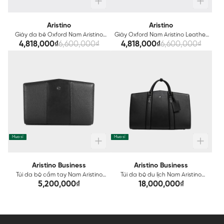
Aristino
Aristino
Giày da bê Oxford Nam Aristino
Giày Oxford Nam Aristino Leather
Leather ASH00603
ASH00503
4,818,000₫
6,600,000₫
4,818,000₫
6,600,000₫
Mua sỉ
Mua sỉ
Aristino Business
Aristino Business
Túi da bò cầm tay Nam Aristino
Túi da bò du lịch Nam Aristino
Business Leather 1CL0020Z
Business Leather 1VB0020Z
5,200,000₫
18,000,000₫