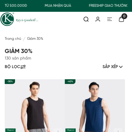
 TỪ 500.000Đ
MUA NHẬN QUÀ
FREESHIP GIAO THƯỜNG CH
0
Trang chủ
Giảm 30%
GIẢM 30%
130 sản phẩm
BỘ LỌC
SẮP XẾP
-50%
-40%
Mua sỉ
Mua sỉ