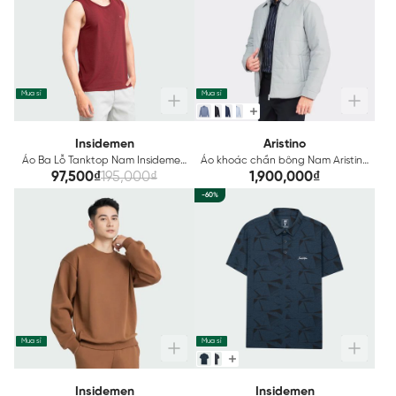
Mua sỉ
Mua sỉ
Insidemen
Aristino
Áo Ba Lỗ Tanktop Nam Insidemen
Áo khoác chần bông Nam Aristino
ITTR11
Regular Fit AJK026W2
97,500₫
195,000₫
1,900,000₫
-60%
Mua sỉ
Mua sỉ
Insidemen
Insidemen