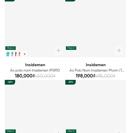
Mua sỉ
Mua sỉ
Insidemen
Insidemen
Áo polo nam Insidemen IPSR10
Áo Polo Nam Insidemen Phom I.T
IPS085S3
180,000₫
450,000₫
198,000₫
495,000₫
-60%
-50%
Mua sỉ
Mua sỉ