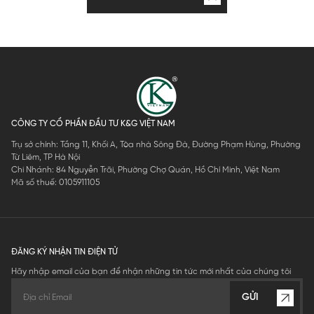
CÔNG TY CỔ PHẦN ĐẦU TƯ K&G VIỆT NAM
Trụ sở chính: Tầng 11, Khối A, Tòa nhà Sông Đà, Đường Phạm Hùng, Phường
Từ Liêm, TP Hà Nội
Chi Nhánh: 84 Nguyễn Trãi, Phường Chợ Quán, Hồ Chí Minh, Việt Nam
Mã số thuế: 0105911105
ĐĂNG KÝ NHẬN TIN ĐIỆN TỬ
Hãy nhập email của bạn để nhận những tin tức mới nhất của chúng tôi
GỬI