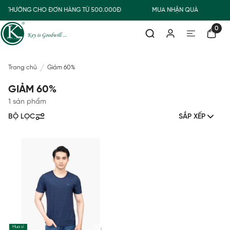
IAO THƯỜNG CHO ĐƠN HÀNG TỪ 500.000Đ
MUA NHẬN QUÀ
0
Trang chủ
Giảm 60%
GIẢM 60%
1 sản phẩm
BỘ LỌC
SẮP XẾP
Mua sỉ