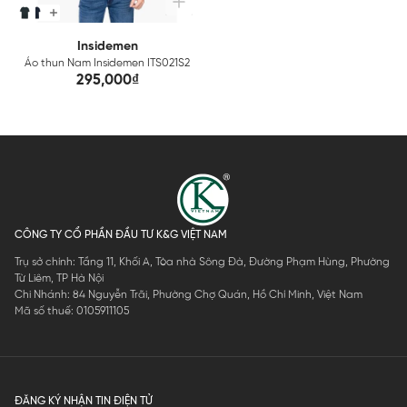
Insidemen
Áo thun Nam Insidemen ITS021S2
295,000₫
CÔNG TY CỔ PHẦN ĐẦU TƯ K&G VIỆT NAM
Trụ sở chính: Tầng 11, Khối A, Tòa nhà Sông Đà, Đường Phạm Hùng, Phường
Từ Liêm, TP Hà Nội
Chi Nhánh: 84 Nguyễn Trãi, Phường Chợ Quán, Hồ Chí Minh, Việt Nam
Mã số thuế: 0105911105
ĐĂNG KÝ NHẬN TIN ĐIỆN TỬ