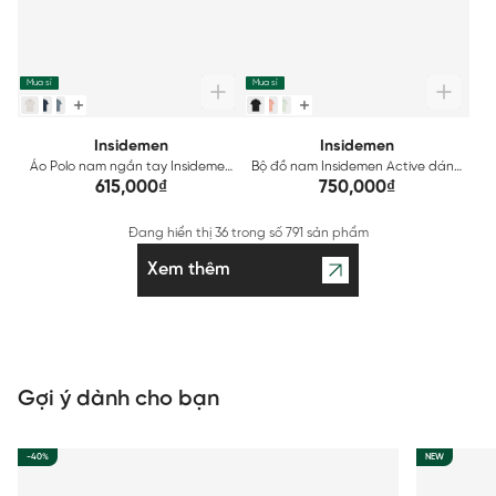
Mua sỉ
Mua sỉ
Insidemen
Insidemen
Áo Polo nam ngắn tay Insidemen
Bộ đồ nam Insidemen Active dáng
ACTIVE IPS112EDP01
Regular Fit IST058MAH0
615,000₫
750,000₫
Đang hiển thị
36
trong số
791 sản phẩm
Xem thêm
Gợi ý dành cho bạn
-40%
NEW