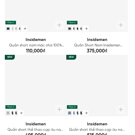
Mua sỉ
Mua sỉ
Insidemen
Insidemen
Quần short nam mặc nhà 100%
Quần Short Nam Insidemen
Cotton Insidemen ISO8000H0
Regular Fit ISO202AH0
110,000₫
375,000₫
NEW
NEW
Mua sỉ
Mua sỉ
Insidemen
Insidemen
Quần short thể thao cạp âu nam
Quần short thể thao cạp âu nam
Insidemen dáng Regular Fit
Insidemen dáng Regular Fit