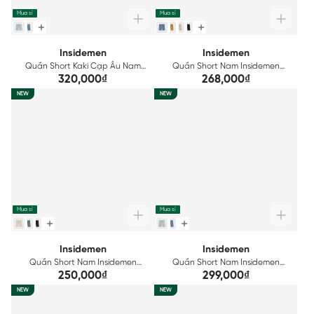
Mua sỉ
Mua sỉ
Insidemen
Insidemen
Quần Short Kaki Cạp Âu Nam
Quần Short Nam Insidemen
Regular Fit Insidemen ISO501EDP01
Regular Fit ISO500EDP01
320,000₫
268,000₫
NEW
NEW
Mua sỉ
Mua sỉ
Insidemen
Insidemen
Quần Short Nam Insidemen
Quần Short Nam Insidemen
Regular Fit ISO238AH0
Regular Fit ISO237AH0
250,000₫
299,000₫
NEW
NEW