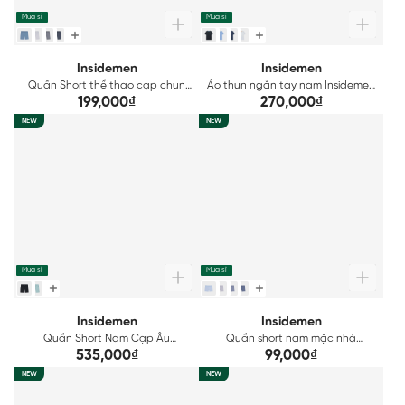
Mua sỉ
Mua sỉ
Insidemen
Insidemen
Quần Short thể thao cạp chun
Áo thun ngắn tay nam Insidemen
nam Insidemen dáng Regular Fit
Active ITS080AAH0
199,000₫
270,000₫
ISO036AZ
NEW
NEW
Mua sỉ
Mua sỉ
Insidemen
Insidemen
Quần Short Nam Cạp Âu
Quần short nam mặc nhà
Insidemen Regular Fit ISO084FAH0
Insidemen ISOR15A0H0
535,000₫
99,000₫
NEW
NEW