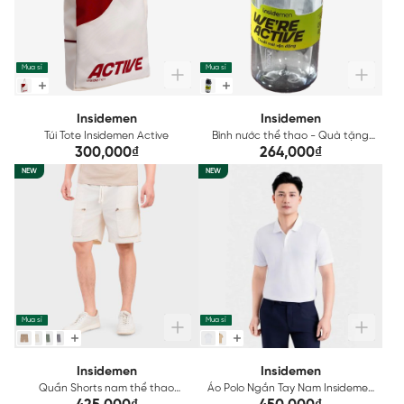
Mua sỉ
Mua sỉ
Insidemen
Insidemen
Túi Tote Insidemen Active
Bình nước thể thao - Quà tặng
Insidemen
300,000₫
264,000₫
NEW
NEW
Mua sỉ
Mua sỉ
Insidemen
Insidemen
Quần Shorts nam thể thao
Áo Polo Ngắn Tay Nam Insidemen
Insidemen cạp chun túi hộp năng
Regular IPS215AH0