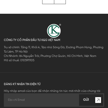
CÔNG TY CỔ PHẦN ĐẦU TƯ K&G VIỆT NAM
Trụ sở chính: Tầng 11, Khối A, Tòa nhà Sông Đà, Đường Phạm Hùng, Phường
Từ Liêm, TP Hà Nội
Chi Nhánh: 84 Nguyễn Trãi, Phường Chợ Quán, Hồ Chí Minh, Việt Nam
Mã số thuế: 0105911105
ĐĂNG KÝ NHẬN TIN ĐIỆN TỬ
Hãy nhập email của bạn để nhận những tin tức mới nhất của chúng tôi
GỬI