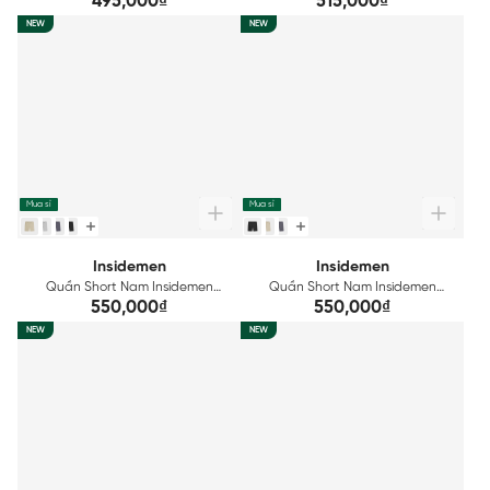
495,000₫
515,000₫
ISO166AAH0
ISO162AAH0
NEW
NEW
Mua sỉ
Mua sỉ
Insidemen
Insidemen
Quần Short Nam Insidemen
Quần Short Nam Insidemen
Regular Fit ISO161AAH0
Regular Fit ISO160AAH0
550,000₫
550,000₫
NEW
NEW