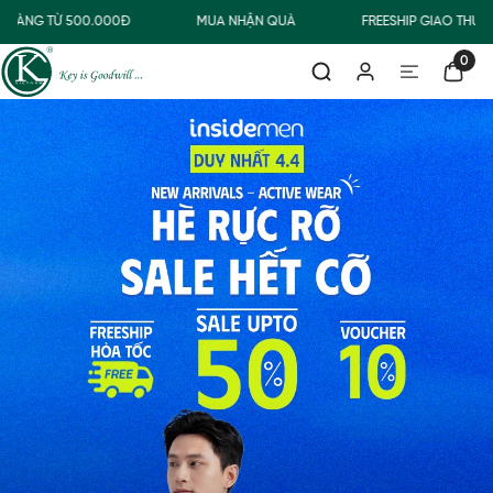
NG TỪ 500.000Đ
MUA NHẬN QUÀ
FREESHIP GIAO THƯỜNG
0