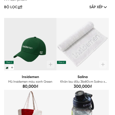
BỘ LỌC
SẮP XẾP
Mua sỉ
Mua sỉ
Insidemen
Salina
Mũ Insidemen màu xanh Green
Khăn lau đầu 36x80cm Salina x
Insidemen Cotton SHT004
80,000₫
300,000₫