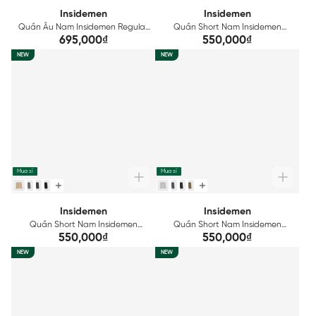
Insidemen
Insidemen
Quần Âu Nam Insidemen Regular
Quần Short Nam Insidemen
Fit ITRR01F
Regular ISO165AAH0
695,000₫
550,000₫
NEW
NEW
Mua sỉ
Mua sỉ
Insidemen
Insidemen
Quần Short Nam Insidemen
Quần Short Nam Insidemen
Regular ISO164AAH0
Regular ISO163AAH0
550,000₫
550,000₫
NEW
NEW