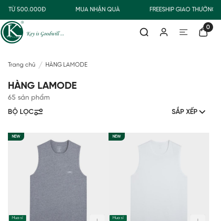
 TỪ 500.000Đ
MUA NHẬN QUÀ
FREESHIP GIAO THƯỜNG C
0
Trang chủ
HÀNG LAMODE
HÀNG LAMODE
65 sản phẩm
BỘ LỌC
SẮP XẾP
NEW
NEW
Mua sỉ
Mua sỉ