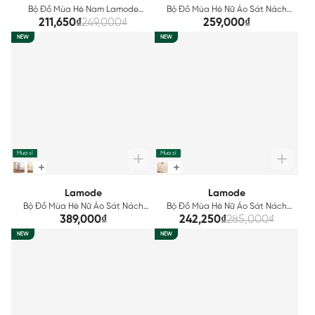
Bộ Đồ Mùa Hè Nam Lamode
Bộ Đồ Mùa Hè Nữ Áo Sát Nách
Regular Fit LST003AS0
Quần Đùi Lamode LST027AS0
211,650₫
249,000₫
259,000₫
NEW
NEW
Mua sỉ
Mua sỉ
Lamode
Lamode
Bộ Đồ Mùa Hè Nữ Áo Sát Nách
Bộ Đồ Mùa Hè Nữ Áo Sát Nách
Quần Lửng Đũi Nhăn Lamode
Quần Lửng Lamode LST026AS0
389,000₫
242,250₫
285,000₫
LST030AS0
NEW
NEW