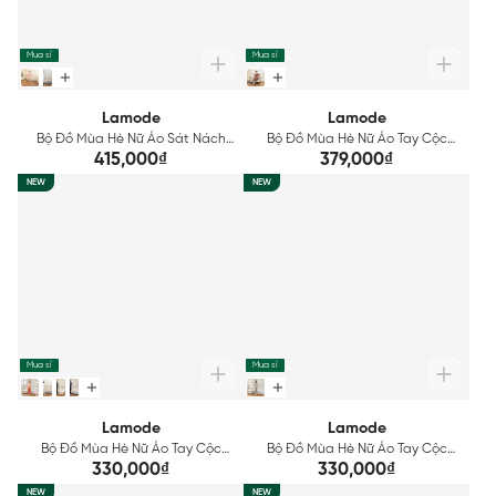
Mua sỉ
Mua sỉ
Lamode
Lamode
Bộ Đồ Mùa Hè Nữ Áo Sát Nách
Bộ Đồ Mùa Hè Nữ Áo Tay Cộc
Quần Lửng Tơ Gân Lamode
Quần Dài Lamode LST029AS0
415,000₫
379,000₫
LST031AS0
NEW
NEW
Mua sỉ
Mua sỉ
Lamode
Lamode
Bộ Đồ Mùa Hè Nữ Áo Tay Cộc
Bộ Đồ Mùa Hè Nữ Áo Tay Cộc
Quần Dài Lụa Latin Lamode
Quần Dài Lụa Latin Lamode
330,000₫
330,000₫
LST032AS0
LST033AS0
NEW
NEW