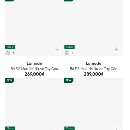
Mua sỉ
Mua sỉ
Lamode
Lamode
Bộ Đồ Mùa Hè Nữ Áo Tay Cộc
Bộ Đồ Mùa Hè Nữ Áo Tay Cộc
Quần Đùi Lamode LST028AS0
Quần Đùi Lụa Latin Lamode
269,000₫
289,000₫
LST035AS0
NEW
NEW
Mua sỉ
Mua sỉ