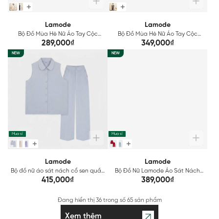
Lamode
Lamode
Bộ Đồ Mùa Hè Nữ Áo Tay Cộc
Bộ Đồ Mùa Hè Nữ Áo Tay Cộc
Quần Đùi Lụa Latin Lamode
Quần Lửng Lamode LST023AS0
289,000₫
349,000₫
LST036AS0
NEW
NEW
Mua sỉ
Mua sỉ
Lamode
Lamode
Bộ đồ nữ áo sát nách cổ sen quần
Bộ Đồ Nữ Lamode Áo Sát Nách
suông dài đũi tơ Lamode
Quần Lửng Đũi Nhăn Regular Fit
415,000₫
389,000₫
LST038AS0
LST030AS0
Đang hiển thị
36
trong số
65 sản phẩm
Xem thêm