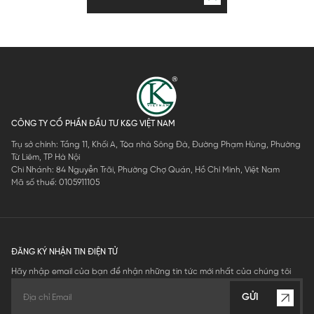
CÔNG TY CỔ PHẦN ĐẦU TƯ K&G VIỆT NAM
Trụ sở chính: Tầng 11, Khối A, Tòa nhà Sông Đà, Đường Phạm Hùng, Phường
Từ Liêm, TP Hà Nội
Chi Nhánh: 84 Nguyễn Trãi, Phường Chợ Quán, Hồ Chí Minh, Việt Nam
Mã số thuế: 0105911105
ĐĂNG KÝ NHẬN TIN ĐIỆN TỬ
Hãy nhập email của bạn để nhận những tin tức mới nhất của chúng tôi
GỬI