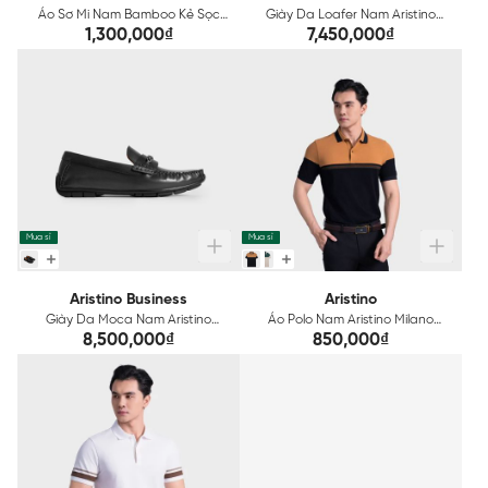
Áo Sơ Mi Nam Bamboo Kẻ Sọc
Giày Da Loafer Nam Aristino
Aristino ALS1990Z
Business 1SH0200Z
1,300,000₫
7,450,000₫
Mua sỉ
Mua sỉ
Aristino Business
Aristino
Giày Da Moca Nam Aristino
Áo Polo Nam Aristino Milano
Business Xám 1SH0400Z2
APS607AZ
8,500,000₫
850,000₫