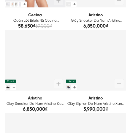
Cecina
Aristino
Quần Lót Briefs Nữ Cecina
Giày Sneaker Da Nam Aristino
Seamless Technical CBI022
Trắng ASH0750Z2
58,650₫
69,000₫
6,850,000₫
Mua sỉ
Mua sỉ
Aristino
Aristino
Giày Sneaker Da Nam Aristino Đen
Giày Slip-on Da Nam Aristino Xanh
ASH0710Z2
Tím Than ASH0510Z2
6,850,000₫
5,990,000₫