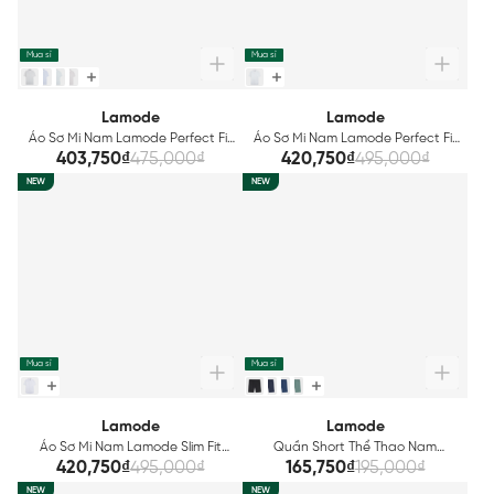
Mua sỉ
Mua sỉ
Lamode
Lamode
Áo Sơ Mi Nam Lamode Perfect Fit
Áo Sơ Mi Nam Lamode Perfect Fit
LSS003AZ
LSS002AZ
403,750₫
475,000₫
420,750₫
495,000₫
NEW
NEW
Mua sỉ
Mua sỉ
Lamode
Lamode
Áo Sơ Mi Nam Lamode Slim Fit
Quần Short Thể Thao Nam
LSS001AZ
Lamode Regular Fit LSO002AZ
420,750₫
495,000₫
165,750₫
195,000₫
NEW
NEW