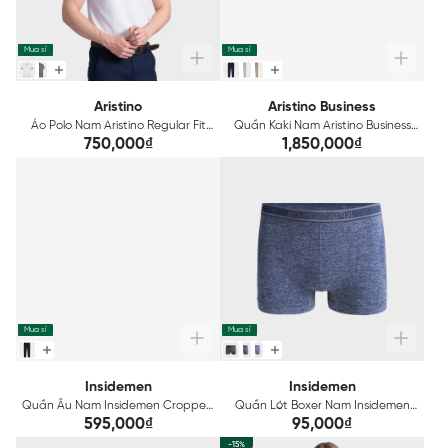
Mua sỉ
Mua sỉ
Aristino
Aristino Business
Áo Polo Nam Aristino Regular Fit
Quần Kaki Nam Aristino Business
APS606AZ
Regular Fit 1KK0010Z
750,000₫
1,850,000₫
Mua sỉ
Mua sỉ
Insidemen
Insidemen
Quần Âu Nam Insidemen Cropped
Quần Lót Boxer Nam Insidemen
ITR0020Z
IBX065
595,000₫
95,000₫
-15%