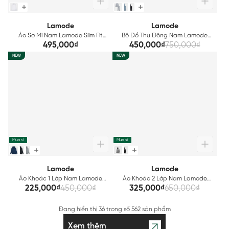
Lamode
Lamode
Áo Sơ Mi Nam Lamode Slim Fit
Bộ Đồ Thu Đông Nam Lamode
LLS0010Z
Regular Fit LLH001BZ
495,000₫
450,000₫
750,000₫
NEW
NEW
Mua sỉ
Mua sỉ
Lamode
Lamode
Áo Khoác 1 Lớp Nam Lamode
Áo Khoác 2 Lớp Nam Lamode
Regular Fit LJK003BZ
Regular Fit LJK002BZ
225,000₫
450,000₫
325,000₫
650,000₫
Đang hiển thị
36
trong số
562 sản phẩm
Xem thêm