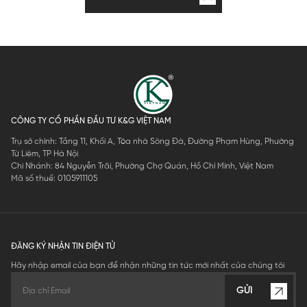
CÔNG TY CỔ PHẦN ĐẦU TƯ K&G VIỆT NAM
Trụ sở chính: Tầng 11, Khối A, Tòa nhà Sông Đà, Đường Phạm Hùng, Phường
Từ Liêm, TP Hà Nội
Chi Nhánh: 84 Nguyễn Trãi, Phường Chợ Quán, Hồ Chí Minh, Việt Nam
Mã số thuế: 0105911105
ĐĂNG KÝ NHẬN TIN ĐIỆN TỬ
Hãy nhập email của bạn để nhận những tin tức mới nhất của chúng tôi
GỬI