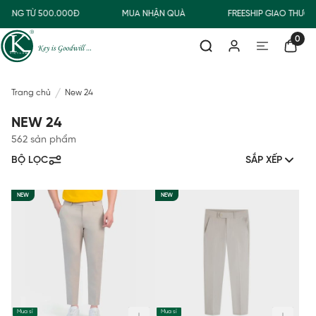
ÀNG TỪ 500.000Đ
MUA NHẬN QUÀ
FREESHIP GIAO THƯỜNG
0
Trang chủ
New 24
NEW 24
562 sản phẩm
BỘ LỌC
SẮP XẾP
NEW
NEW
Mua sỉ
Mua sỉ