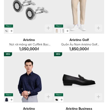
Mua sỉ
Mua sỉ
Aristino
Aristino Golf
Nút rời măng sét Cufflink Bạc
Quần Âu Nam Aristino Golf
Aristino ACF0050Z
ATRG120Z
1,050,000₫
1,850,000₫
NEW
NEW
Mua sỉ
Mua sỉ
Aristino
Aristino Business