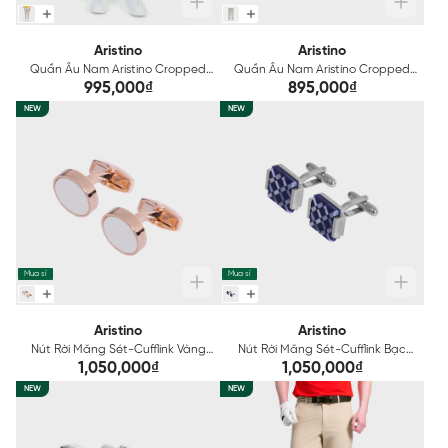
Aristino
Aristino
Quần Âu Nam Aristino Cropped
Quần Âu Nam Aristino Cropped
ATR0610Z
ATR0600Z
995,000₫
895,000₫
NEW
NEW
Mua sỉ
Mua sỉ
Aristino
Aristino
Nút Rời Măng Sét-Cufflink Vàng
Nút Rời Măng Sét-Cufflink Bạc
Nam Aristino ACF0040Z
Nam Aristino ACF0030Z
1,050,000₫
1,050,000₫
NEW
NEW