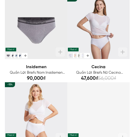
Mua sỉ
Mua sỉ
Insidemen
Cecina
Quần Lót Briefs Nam Insidemen
Quần Lót Briefs Nữ Cecina
IBF065
Seamless Technical CBI023
90,000₫
47,600₫
56,000₫
-15%
Mua sỉ
Mua sỉ