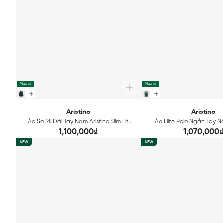
Mua sỉ
Mua sỉ
Aristino
Aristino
Áo Sơ Mi Dài Tay Nam Aristino Slim Fit
Áo Elite Polo Ngắn Tay N
ALS425S0H2
Regular Fit APS603
1,100,000₫
1,070,000₫
NEW
NEW