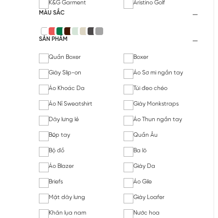
K&G Garment
Aristino Golf
MÀU SẮC
SẢN PHẨM
Quần Boxer
Boxer
Giày Slip-on
Áo Sơ mi ngắn tay
Áo Khoác Da
Túi đeo chéo
Áo Nỉ Sweatshirt
Giày Monkstraps
Dây lưng lẻ
Áo Thun ngắn tay
Bóp tay
Quần Âu
Bộ đồ
Ba lô
Áo Blazer
Giày Da
Briefs
Áo Gile
Mặt dây lưng
Giày Loafer
Khăn lụa nam
Nước hoa