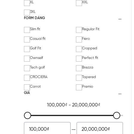
XL
XXL
3XL
FORM DÁNG
Slim fit
Regular Fit
Casual fit
Fiero
Golf Fit
Cropped
Ownself
Perfect fit
Tech golf
Brezza
CROCIERA
Tapered
Carrot
Premio
GIÁ