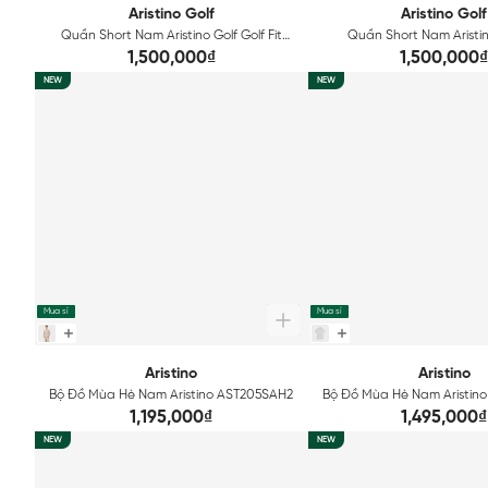
Aristino Golf
Aristino Golf
Quần Short Nam Aristino Golf Golf Fit
Quần Short Nam Aristino
ASOG02AAH2
ASOG01AAH2
1,500,000₫
1,500,000
NEW
NEW
Mua sỉ
Mua sỉ
Aristino
Aristino
Bộ Đồ Mùa Hè Nam Aristino AST205SAH2
Bộ Đồ Mùa Hè Nam Aristin
1,195,000₫
1,495,000₫
NEW
NEW