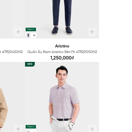
Mua sỉ
Aristino
Fit ATR204S0H2
Quần Âu Nam Aristino Slim Fit ATR200S0H2
1,250,000₫
NEW
Mua sỉ