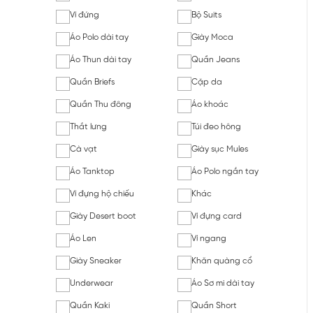
Ví đứng
Bộ Suits
Áo Polo dài tay
Giày Moca
Áo Thun dài tay
Quần Jeans
Quần Briefs
Cặp da
Quần Thu đông
Áo khoác
Thắt lưng
Túi đeo hông
Cà vạt
Giày sục Mules
Áo Tanktop
Áo Polo ngắn tay
Ví đựng hộ chiếu
Khác
Giày Desert boot
Ví đựng card
Áo Len
Ví ngang
Giày Sneaker
Khăn quàng cổ
Underwear
Áo Sơ mi dài tay
Quần Kaki
Quần Short