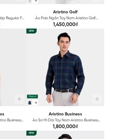
Aristino Golf
lớp Regular Fit
Áo Polo Ngắn Tay Nam Aristino Golf
Regular APSG46AAH2
₫
1,450,000₫
NEW
Mua sỉ
ess
Aristino Business
ino Business
Áo Sơ Mi Dài Tay Nam Aristino Business
01
Regular Fit 1LS257S0H2
1,800,000₫
NEW