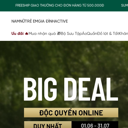
ESHIP GIAO THƯỜNG CHO ĐƠN HÀNG TỪ 500.000Đ
SUMMER COLLECT
NAM
NỮ
TRẺ EM
GIA ĐÌNH
ACTIVE
Ưu đãi 🔥
Mua nhận quà 🎁
Bộ Sưu Tập
Áo
Quần
Đồ lót & Tất
Khăn