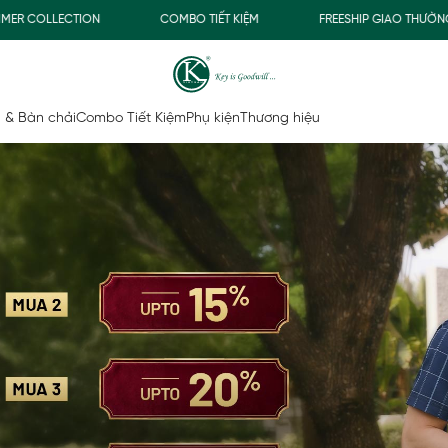
ION
COMBO TIẾT KIỆM
FREESHIP GIAO THƯỜNG CHO ĐƠN H
 & Bàn chải
Combo Tiết Kiệm
Phụ kiện
Thương hiệu