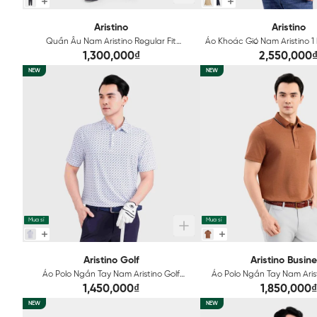
Aristino
Aristino
Quần Âu Nam Aristino Regular Fit
Áo Khoác Gió Nam Aristino 1 
ATR203S0H2
AJK605EDP01
1,300,000₫
2,550,000
NEW
NEW
Mua sỉ
Mua sỉ
Aristino Golf
Aristino Busin
Áo Polo Ngắn Tay Nam Aristino Golf
Áo Polo Ngắn Tay Nam Arist
Regular APSG45AAH2
Relax 1PS601EDP
1,450,000₫
1,850,000₫
NEW
NEW