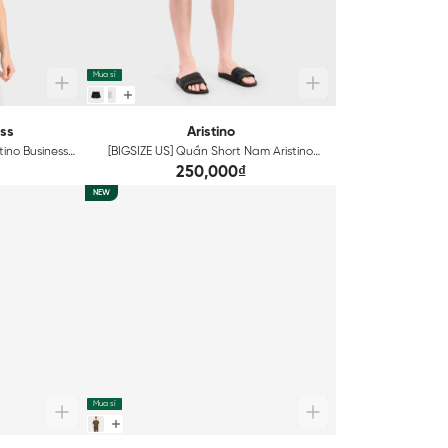
Mua sỉ
ess
Aristino
ino Business
[BIGSIZE US] Quần Short Nam Aristino
AH2
Regular Fit ABS621EGP01
₫
250,000₫
NEW
Mua sỉ