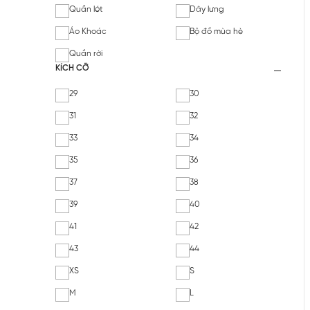
Quần lót
Dây lưng
Áo Khoác
Bộ đồ mùa hè
Quần rời
KÍCH CỠ
29
30
31
32
33
34
35
36
37
38
39
40
41
42
43
44
XS
S
M
L