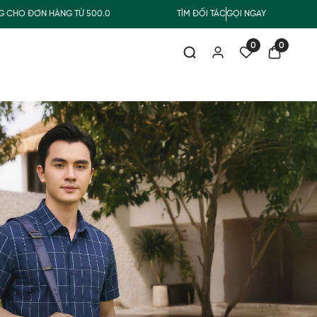
ÀNG TỪ 500.000Đ
MUA NHẬN QUÀ
TÌM ĐỐI TÁC
FREESHIP GIAO THƯỜNG
GỌI NGAY
0
0