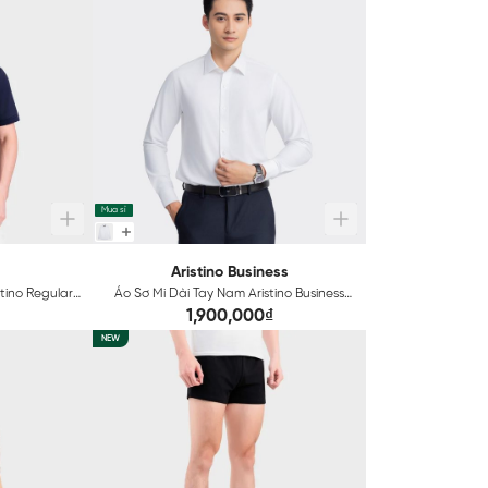
Mua sỉ
Aristino Business
tino Regular
Áo Sơ Mi Dài Tay Nam Aristino Business
Regular Fit 1LS251S0H2
1,900,000₫
NEW