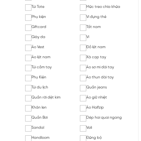
Túi Tote
Móc treo chìa khóa
Phụ kiện
Ví đựng thẻ
Giftcard
Tất nam
Giày da
Ví
Áo Vest
Đồ lót nam
Áo lót nam
Xà cạp tay
Túi cầm tay
Áo sơ mi dài tay
Phụ Kiện
Áo thun dài tay
Túi du lịch
Quần jeans
Quần rời dệt kim
Áo giữ nhiệt
Khăn len
Áo Halfzip
Quần Bơi
Dép hai quai ngang
Sandal
Vali
Handloom
Đóng bộ