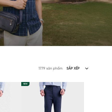
1779 sản phẩm
SẮP XẾP
NEW