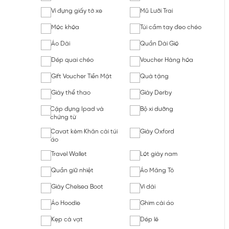
Ví đựng giấy tờ xe
Mũ Lưỡi Trai
Móc khóa
Túi cầm tay đeo chéo
Áo Dài
Quần Dài Gió
Dép quai chéo
Voucher Hàng hóa
Gift Voucher Tiền Mặt
Quà tặng
Giày thể thao
Giày Derby
Cặp đựng Ipad và
Bộ xi dưỡng
chứng từ
Cavat kèm Khăn cài túi
Giày Oxford
áo
Travel Wallet
Lót giày nam
Quần giữ nhiệt
Áo Măng Tô
Giày Chelsea Boot
Ví dài
Áo Hoodie
Ghim cài áo
Kẹp cà vạt
Dép lê