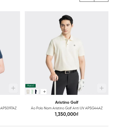
-40%
Mua sỉ
Mua sỉ
Aristino Golf
r APS097AZ
Áo Polo Nam Aristino Golf Anti UV APSG44AZ
Áo 
1,350,000₫