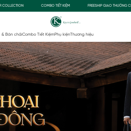
ION
COMBO TIẾT KIỆM
FREESHIP GIAO THƯỜNG CHO ĐƠN H
 & Bàn chải
Combo Tiết Kiệm
Phụ kiện
Thương hiệu