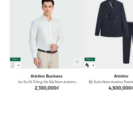
Mua sỉ
Mua sỉ
Aristino Business
Aristino
Áo Sơ Mi Trắng Hà Nội Nam Aristino
Bộ Suits Nam Aristino Pre
Business 1LSH020Z
2,100,000₫
4,500,000