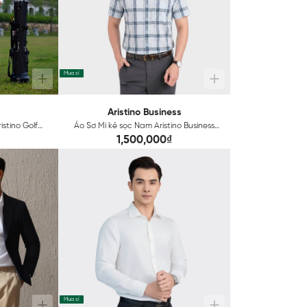
Mua sỉ
Aristino Business
stino Golf
Áo Sơ Mi kẻ sọc Nam Aristino Business
1SS064AZ
1,500,000₫
Mua sỉ