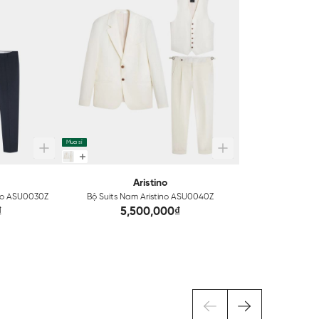
Mua sỉ
Aristino
mio ASU0030Z
Bộ Suits Nam Aristino ASU0040Z
₫
5,500,000₫