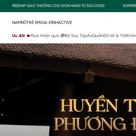
ESHIP GIAO THƯỜNG CHO ĐƠN HÀNG TỪ 500.000Đ
SUMMER COLLECT
NAM
NỮ
TRẺ EM
GIA ĐÌNH
ACTIVE
Ưu đãi 🔥
Mua nhận quà 🎁
Bộ Sưu Tập
Áo
Quần
Đồ lót & Tất
Khăn