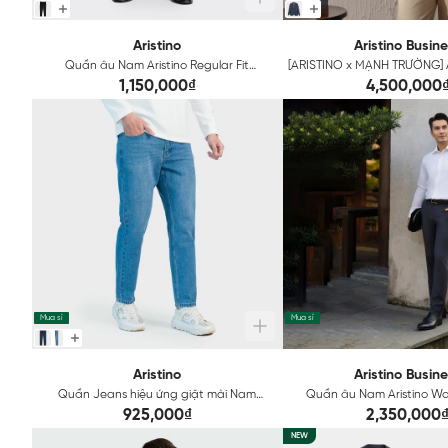
Aristino
Aristino Busin
Quần âu Nam Aristino Regular Fit
[ARISTINO x MẠNH TRƯỜNG] 
ATR0390Z
Aristino Business Premi
1,150,000₫
4,500,000
Mua sỉ
Mua sỉ
Aristino
Aristino Busin
Quần Jeans hiệu ứng giặt mài Nam
Quần âu Nam Aristino Wo
Aristino AJN0170Z
1TR0190Z
925,000₫
2,350,000
NEW