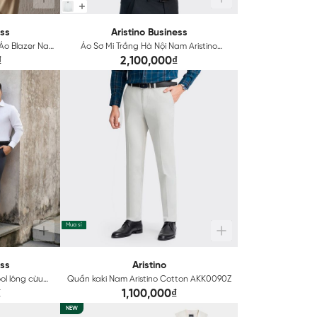
ess
Aristino Business
Áo Blazer Nam
Áo Sơ Mi Trắng Hà Nội Nam Aristino
o 1BZ0040Z
Business 1LSH010Z
₫
2,100,000₫
Mua sỉ
ess
Aristino
ol lông cừu
Quần kaki Nam Aristino Cotton AKK0090Z
₫
1,100,000₫
NEW