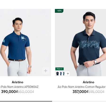
-40%
Mua sỉ
Aristino
Aristino
 Polo Nam Aristino APS080AZ
Áo Polo Nam Aristino Cotton Regula
390,000₫
650,000₫
357,000₫
595,000₫