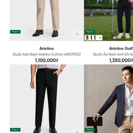
Mua sỉ
Mua sỉ
Aristino
Aristino Golf
Quần kaki Nam Aristino Cotton AKK0100Z
Quần Âu Nam Anti UV Ari
ATRG150Z
1,100,000₫
1,350,000₫
Mua sỉ
Mua sỉ