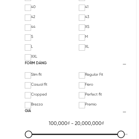
40
41
42
43
44
XS
S
M
L
XL
XXL
FORM DÁNG
Slim fit
Regular Fit
Casual fit
Fiero
Cropped
Perfect fit
Brezza
Premio
GIÁ