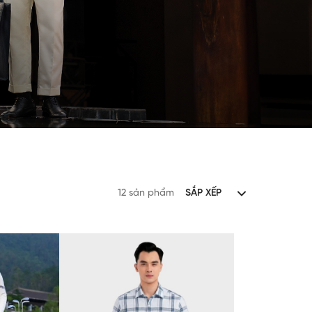
12 sản phẩm
SẮP XẾP