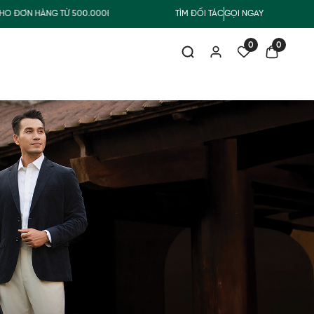
ÀNG TỪ 500.000Đ
MUA NHẬN QUÀ
TÌM ĐỐI TÁC
FREESHIP GIAO THƯỜNG
GỌI NGAY
0
0