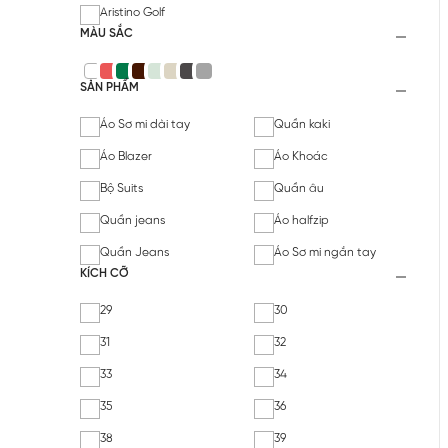
Aristino Golf
MÀU SẮC
SẢN PHẨM
Áo Sơ mi dài tay
Quần kaki
Áo Blazer
Áo Khoác
Bộ Suits
Quần âu
Quần jeans
Áo halfzip
Quần Jeans
Áo Sơ mi ngắn tay
KÍCH CỠ
29
30
31
32
33
34
35
36
38
39