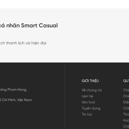
cá nhân Smart Casual
h thanh lịch và hiện đại
GIỚI THIỆU
QU
 Đường Phạm Hùng,
Về chúng tôi
Chí
Liên hệ
Chí
 Chí Minh, Việt Nam
Văn hoá
Điề
Tuyển dụng
Chí
Tin tức
Thô
Hư
Chí