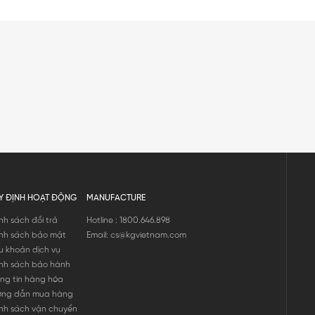
Y ĐỊNH HOẠT ĐỘNG
MANUFACTURE
nh sách đổi trả
Hotline : 1800.646.898
nh sách bảo mật
Email: cs@kgvietnam.com
u khoản dịch vụ
nh sách bảo hành
ng tin hàng hóa
ớng dẫn mua hàng
nh sách vận chuyển