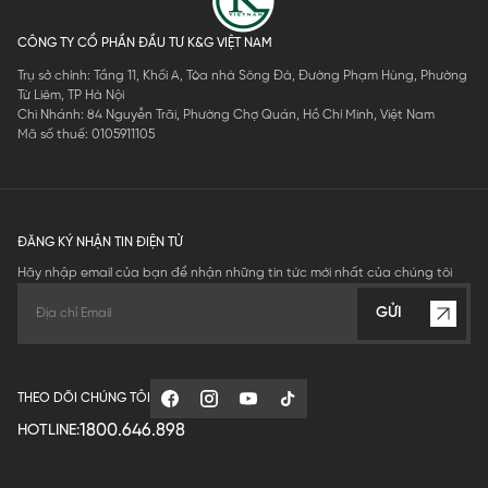
CÔNG TY CỔ PHẦN ĐẦU TƯ K&G VIỆT NAM
Trụ sở chính: Tầng 11, Khối A, Tòa nhà Sông Đà, Đường Phạm Hùng, Phường
Từ Liêm, TP Hà Nội
Chi Nhánh: 84 Nguyễn Trãi, Phường Chợ Quán, Hồ Chí Minh, Việt Nam
Mã số thuế: 0105911105
ĐĂNG KÝ NHẬN TIN ĐIỆN TỬ
Hãy nhập email của bạn để nhận những tin tức mới nhất của chúng tôi
GỬI
THEO DÕI CHÚNG TÔI
1800.646.898
HOTLINE: