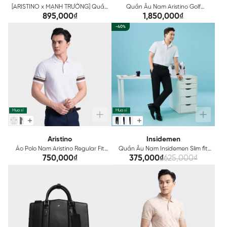
[ARISTINO x MẠNH TRƯỜNG] Quần
Quần Âu Nam Aristino Golf
âu Nam Aristino ATR0100Z
ATRG120Z
895,000₫
1,850,000₫
-40%
Mua sỉ
Mua sỉ
Aristino
Insidemen
Áo Polo Nam Aristino Regular Fit
Quần Âu Nam Insidemen Slim fit
APS606AZ
ITR03603
750,000₫
375,000₫
625,000₫