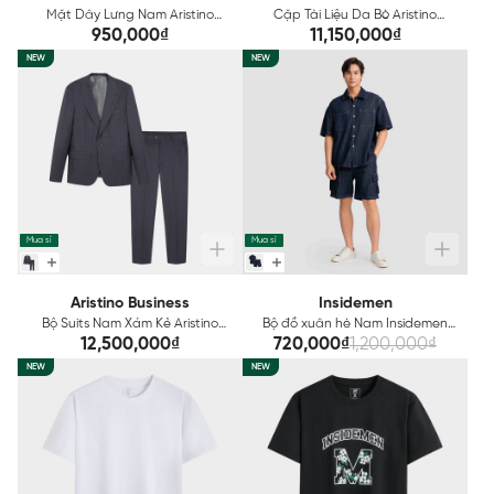
Mặt Dây Lưng Nam Aristino
Cặp Tài Liệu Da Bò Aristino
ABK0300Z
ABC0110Z
950,000₫
11,150,000₫
NEW
NEW
Mua sỉ
Mua sỉ
Aristino Business
Insidemen
Bộ Suits Nam Xám Kẻ Aristino
Bộ đồ xuân hè Nam Insidemen
Business Premio 1SU0050S0
dáng Relax IST005AZ
12,500,000₫
720,000₫
1,200,000₫
NEW
NEW