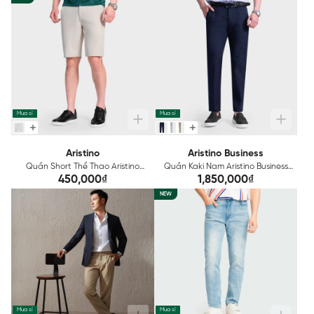
Mua sỉ
Mua sỉ
Aristino
Aristino Business
Quần Short Thể Thao Aristino
Quần Kaki Nam Aristino Business
Regular Fit ASO019AS2
Regular Fit 1KK0010Z
450,000₫
1,850,000₫
NEW
Mua sỉ
Mua sỉ