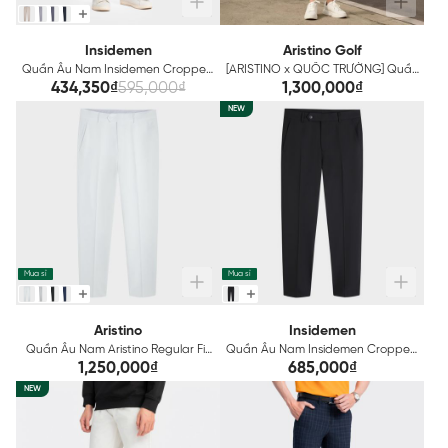
Insidemen
Aristino Golf
Quần Âu Nam Insidemen Cropped
[ARISTINO x QUỐC TRƯỜNG] Quần
6TR0110Z
short thể thao Nam Aristino Golf
434,350₫
595,000₫
1,300,000₫
ASOG06AZ
NEW
Mua sỉ
Mua sỉ
Aristino
Insidemen
Quần Âu Nam Aristino Regular Fit
Quần Âu Nam Insidemen Cropped
ATR0180Z
ITR0370Z
1,250,000₫
685,000₫
NEW