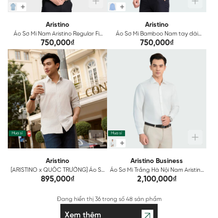
Aristino
Aristino
Áo Sơ Mi Nam Aristino Regular Fit
Áo Sơ Mi Bamboo Nam tay dài
ASS054AS3
Aristino ALSR34
750,000₫
750,000₫
Mua sỉ
Mua sỉ
Aristino
Aristino Business
[ARISTINO x QUỐC TRƯỜNG] Áo Sơ
Áo Sơ Mi Trắng Hà Nội Nam Aristino
Mi Kẻ Nam Aristino ALS1850Z
Business 1LSH020Z
895,000₫
2,100,000₫
Đang hiển thị
36
trong số
48 sản phẩm
Xem thêm