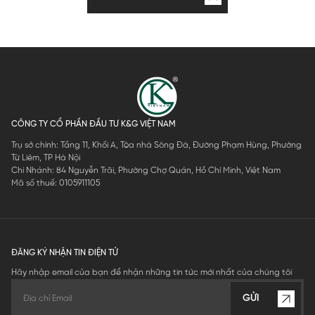
CÔNG TY CỔ PHẦN ĐẦU TƯ K&G VIỆT NAM
Trụ sở chính: Tầng 11, Khối A, Tòa nhà Sông Đà, Đường Phạm Hùng, Phường
Từ Liêm, TP Hà Nội
Chi Nhánh: 84 Nguyễn Trãi, Phường Chợ Quán, Hồ Chí Minh, Việt Nam
Mã số thuế: 0105911105
ĐĂNG KÝ NHẬN TIN ĐIỆN TỬ
Hãy nhập email của bạn để nhận những tin tức mới nhất của chúng tôi
GỬI