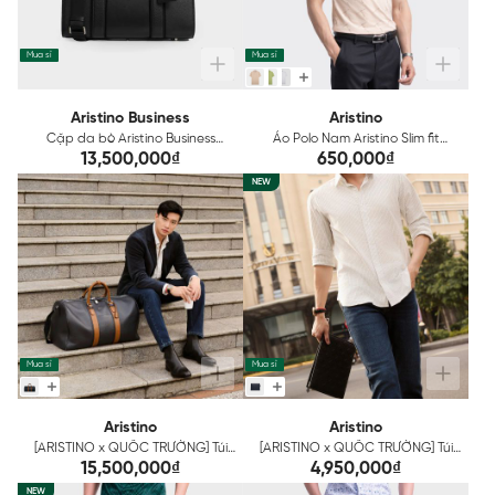
Mua sỉ
Mua sỉ
Aristino Business
Aristino
Cặp da bò Aristino Business
Áo Polo Nam Aristino Slim fit
Leather 1BC0020Z
APS101S3
13,500,000₫
650,000₫
NEW
Mua sỉ
Mua sỉ
Aristino
Aristino
[ARISTINO x QUỐC TRƯỜNG] Túi
[ARISTINO x QUỐC TRƯỜNG] Túi
Du Lịch Nam Da Bò Aristino
cầm tay Aristino ACL0230Z2
15,500,000₫
4,950,000₫
Leather AVB0110Z
NEW