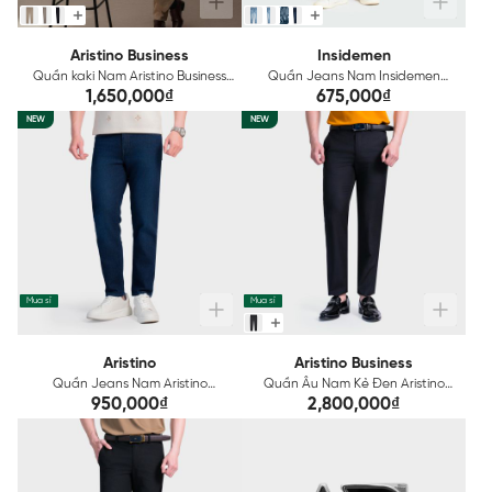
Aristino Business
Insidemen
Quần kaki Nam Aristino Business
Quần Jeans Nam Insidemen
Cotton 1KK00803
Regular IJN0380Z
1,650,000₫
675,000₫
NEW
NEW
Mua sỉ
Mua sỉ
Aristino
Aristino Business
Quần Jeans Nam Aristino
Quần Âu Nam Kẻ Đen Aristino
AJN0030Z
Business 1TR0110S2
950,000₫
2,800,000₫