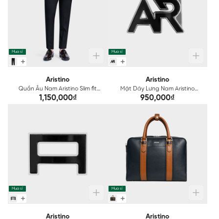
Mua sỉ
Mua sỉ
Aristino
Aristino
Quần Âu Nam Aristino Slim fit
Mặt Dây Lưng Nam Aristino
ATR0050S1
ABK0310Z
1,150,000₫
950,000₫
Mua sỉ
Mua sỉ
Aristino
Aristino