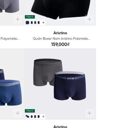
Mua sỉ
Aristino
 Polyamide
Quần Boxer Nam Aristino Polamide
Seamless Technical ABX068
159,000₫
Mua sỉ
Aristino