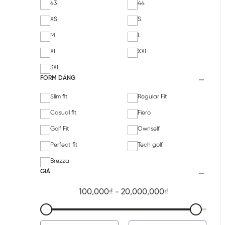
43
44
XS
S
M
L
XL
XXL
3XL
FORM DÁNG
Slim fit
Regular Fit
Casual fit
Fiero
Golf Fit
Ownself
Perfect fit
Tech golf
Brezza
GIÁ