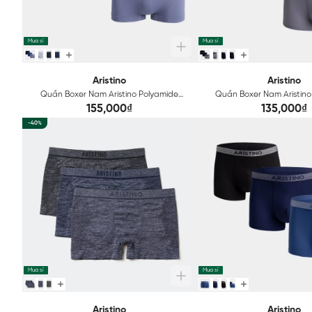
Mua sỉ
Mua sỉ
Aristino
Aristino
Quần Boxer Nam Aristino Polyamide
Quần Boxer Nam Aristino
Seamless Technical ABX069
ABX072
155,000₫
135,000₫
-40%
Mua sỉ
Mua sỉ
Aristino
Aristino