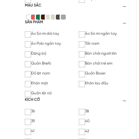
MÀU SẮC
SẢN PHẨM
Áo Sơ mi dài tay
Áo Sơ mi ngắn tay
Áo Polo ngắn tay
Tất nam
Đóng bộ
Bàn chải người lớn
Quần Briefs
Bàn chải trẻ em
Đồ lót nam
Quần Boxer
Khăn mặt
Khăn lau đầu
Quần lót nữ
KÍCH CỠ
36
38
39
40
41
42