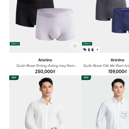
Mua sỉ
Mua sỉ
Aristino
Aristino
Quần Boxer Không đường may Nam
Quần Boxer Dệt liền Nam Ari
Aristino Seamless Technical ABX001
Technical ABX0
250,000₫
159,000₫
NEW
NEW