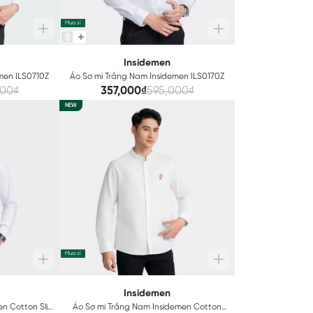
Mua sỉ
Insidemen
men ILS0710Z
Áo Sơ mi Trắng Nam Insidemen ILS0170Z
000₫
357,000₫
595,000₫
NEW
Mua sỉ
Insidemen
en Cotton Slim
Áo Sơ mi Trắng Nam Insidemen Cotton