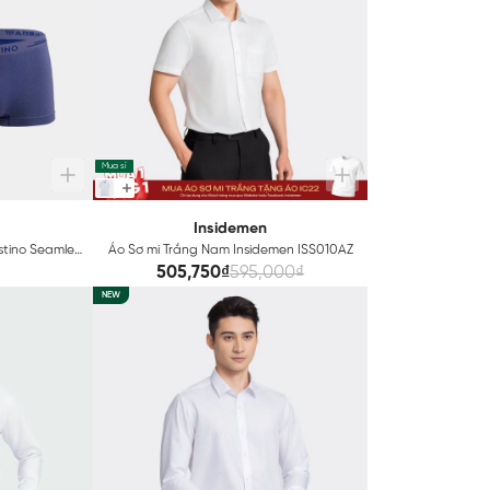
Mua sỉ
Insidemen
stino Seamless
Áo Sơ mi Trắng Nam Insidemen ISS010AZ
64
505,750₫
595,000₫
NEW