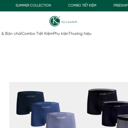
R COLLECTION
COMBO TIẾT KIỆM
FREESHIP GIAO THƯỜNG 
 & Bàn chải
Combo Tiết Kiệm
Phụ kiện
Thương hiệu