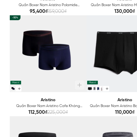
Quần Boxer Nam Aristino Polamide
Quần Boxer Nam Aristino M
Seamless Technical ABX063
95,400₫
159,000₫
130,000₫
-50%
Mua sỉ
Mua sỉ
Aristino
Aristino
Quần Boxer Nam Aristino Cafe Kháng
Quần Boxer Nam Aristino 
Khuẩn ABX075
khuẩn ABX160
112,500₫
225,000₫
110,000₫