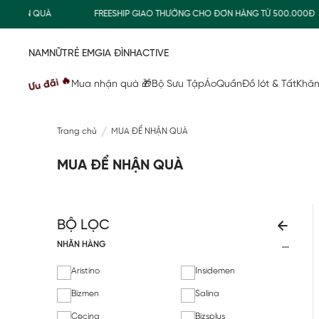
FREESHIP GIAO THƯỜNG CHO ĐƠN HÀNG TỪ 500.000Đ
SUMME
NAM
NỮ
TRẺ EM
GIA ĐÌNH
ACTIVE
Ưu đãi 🔥
Mua nhận quà 🎁
Bộ Sưu Tập
Áo
Quần
Đồ lót & Tất
Khăn
Trang chủ
MUA ĐỂ NHẬN QUÀ
MUA ĐỂ NHẬN QUÀ
BỘ LỌC
NHÃN HÀNG
Aristino
Insidemen
Bizmen
Salina
Cecina
Bizsplus