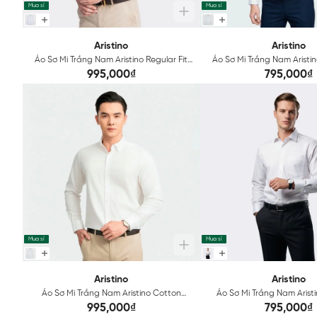
Mua sỉ
Mua sỉ
Aristino
Aristino
Áo Sơ Mi Trắng Nam Aristino Regular Fit
Áo Sơ Mi Trắng Nam Aristin
ALSR39
ALS0090S1
995,000₫
795,000₫
Mua sỉ
Mua sỉ
Aristino
Aristino
Áo Sơ Mi Trắng Nam Aristino Cotton
Áo Sơ Mi Trắng Nam Aris
ALS2170Z
kháng khuẩn ALS
995,000₫
795,000₫