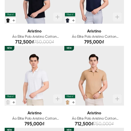
Mua sỉ
Mua sỉ
Aristino
Aristino
Áo Elite Polo Aristino Cotton
Áo Elite Polo Aristino Cotton
Organic APS204AS0E
Organic APS205AS0E
712,500₫
750,000₫
795,000₫
NEW
NEW
Mua sỉ
Mua sỉ
Aristino
Aristino
Áo Elite Polo Aristino Cotton
Áo Elite Polo Aristino Cotton
Organic APS206AS0E
Organic APS207AS0E
795,000₫
712,500₫
750,000₫
NEW
NEW