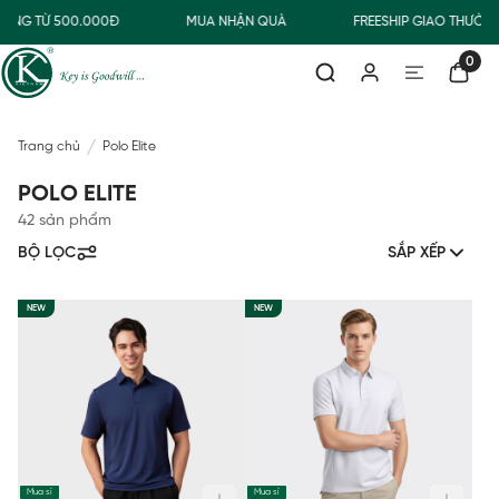
NG TỪ 500.000Đ
MUA NHẬN QUÀ
FREESHIP GIAO THƯỜNG 
0
Trang chủ
Polo Elite
POLO ELITE
42 sản phẩm
BỘ LỌC
SẮP XẾP
NEW
NEW
Mua sỉ
Mua sỉ