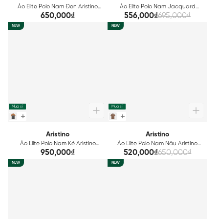
Áo Elite Polo Nam Đen Aristino
Áo Elite Polo Nam Jacquard
Cotton Regular Fit APS167S3EC
Aristino Slim Fit APS138S3EC
650,000₫
556,000₫
695,000₫
NEW
NEW
Mua sỉ
Mua sỉ
Aristino
Aristino
Áo Elite Polo Nam Kẻ Aristino
Áo Elite Polo Nam Nâu Aristino
Regular APS602EDP01
APS165S3EC
950,000₫
520,000₫
650,000₫
NEW
NEW