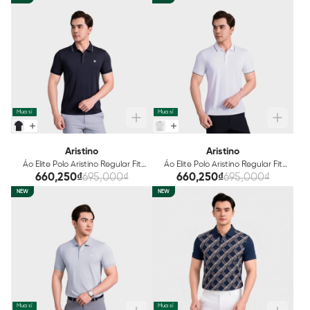
Mua sỉ
Mua sỉ
Aristino
Aristino
Áo Elite Polo Aristino Regular Fit
Áo Elite Polo Aristino Regular Fit
APS208AS0E
APS210AS0E
660,250₫
695,000₫
660,250₫
695,000₫
NEW
NEW
Mua sỉ
Mua sỉ