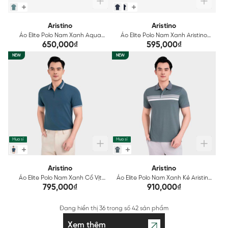
Aristino
Aristino
Áo Elite Polo Nam Xanh Aqua
Áo Elite Polo Nam Xanh Aristino
Aristino APS166S3EC
Slim Fit APS072S3EC
650,000₫
595,000₫
NEW
NEW
Mua sỉ
Mua sỉ
Aristino
Aristino
Áo Elite Polo Nam Xanh Cổ Vịt
Áo Elite Polo Nam Xanh Kẻ Aristino
Aristino Regular Fit APS010EDP01
Slim APS601EDP01
795,000₫
910,000₫
Đang hiển thị
36
trong số
42 sản phẩm
Xem thêm