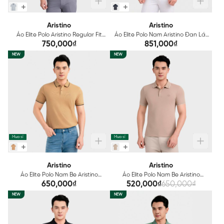
Aristino
Aristino
Áo Elite Polo Aristino Regular Fit
Áo Elite Polo Nam Aristino Đan Lát
APS211AS0E
APS606EDP01
750,000₫
851,000₫
NEW
NEW
Mua sỉ
Mua sỉ
Aristino
Aristino
Áo Elite Polo Nam Be Aristino
Áo Elite Polo Nam Be Aristino
Cotton Regular Fit APS167S3EC
Cotton Slim Fit APS115S3EC
650,000₫
520,000₫
650,000₫
NEW
NEW