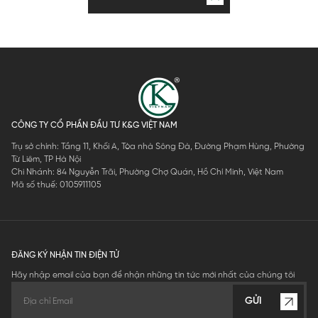
CÔNG TY CỔ PHẦN ĐẦU TƯ K&G VIỆT NAM
Trụ sở chính: Tầng 11, Khối A, Tòa nhà Sông Đà, Đường Phạm Hùng, Phường
Từ Liêm, TP Hà Nội
Chi Nhánh: 84 Nguyễn Trãi, Phường Chợ Quán, Hồ Chí Minh, Việt Nam
Mã số thuế: 0105911105
ĐĂNG KÝ NHẬN TIN ĐIỆN TỬ
Hãy nhập email của bạn để nhận những tin tức mới nhất của chúng tôi
GỬI