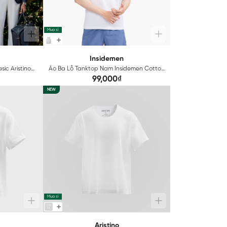
Mua sỉ
Insidemen
ic Aristino
Áo Ba Lỗ Tanktop Nam Insidemen Cotton
IC21
99,000₫
NEW
Mua sỉ
Aristino