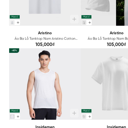
Mua sỉ
Mua sỉ
Aristino
Aristino
Áo Ba Lỗ Tanktop Nam Aristino Cotton
Áo Ba Lỗ Tanktop Nam Bas
AC21
ATT001EXP01
105,000₫
105,000₫
-60%
Mua sỉ
Mua sỉ
Insidemen
Insidemen