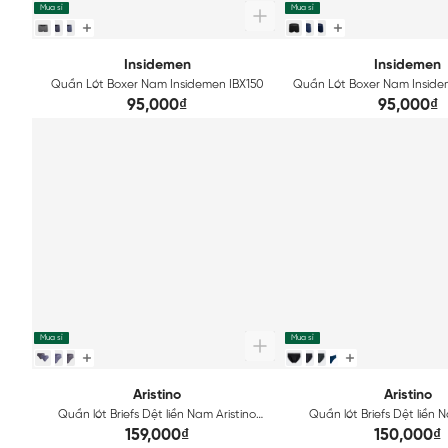
Mua sỉ
Mua sỉ
Insidemen
Insidemen
Quần Lót Boxer Nam Insidemen IBX150
Quần Lót Boxer Nam Insid
Technical IBX12
95,000₫
95,000₫
Mua sỉ
Mua sỉ
Aristino
Aristino
Quần lót Briefs Dệt liền Nam Aristino
Quần lót Briefs Dệt liền 
Seamless Technical ABF064
Seamless Technical 
159,000₫
150,000₫