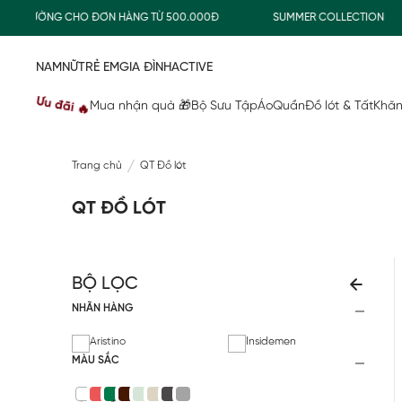
CHO ĐƠN HÀNG TỪ 500.000Đ
SUMMER COLLECTION
COMBO 
NAM
NỮ
TRẺ EM
GIA ĐÌNH
ACTIVE
Ưu đãi 🔥
Mua nhận quà 🎁
Bộ Sưu Tập
Áo
Quần
Đồ lót & Tất
Khăn
Trang chủ
QT Đồ lót
QT ĐỒ LÓT
BỘ LỌC
NHÃN HÀNG
Aristino
Insidemen
MÀU SẮC