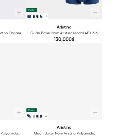
Mua sỉ
Aristino
otton Organic
Quần Boxer Nam Aristino Modal ABX1616
130,000₫
Mua sỉ
Aristino
 Polyamide
Quần Boxer Nam Aristino Polyamide