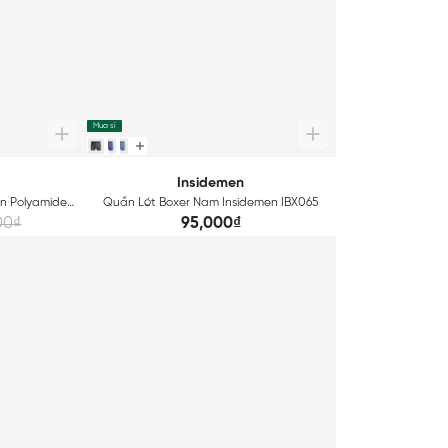
Mua sỉ
Insidemen
n Polyamide
Quần Lót Boxer Nam Insidemen IBX065
00₫
95,000₫