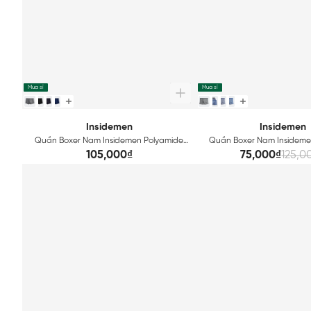
Mua sỉ
Mua sỉ
Insidemen
Insidemen
Quần Boxer Nam Insidemen Polyamide
Quần Boxer Nam Insideme
IBX008
IBX023
105,000₫
75,000₫
125,0