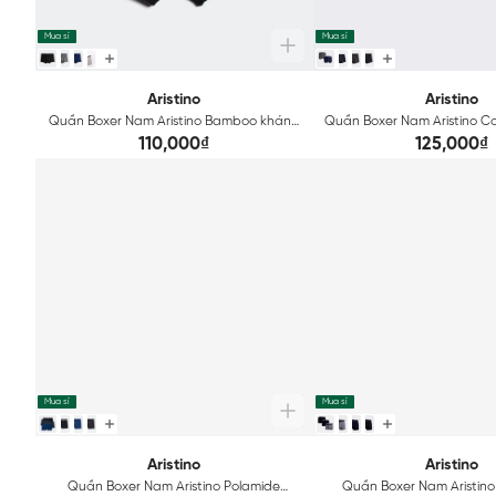
Mua sỉ
Mua sỉ
Aristino
Aristino
Quần Boxer Nam Aristino Bamboo kháng
Quần Boxer Nam Aristino C
khuẩn ABX1608
ABX056
110,000₫
125,000₫
Mua sỉ
Mua sỉ
Aristino
Aristino
Quần Boxer Nam Aristino Polamide
Quần Boxer Nam Aristino