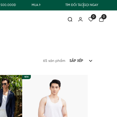
MUA NHẬN QUÀ
FREESHIP GIAO THƯỜNG CHO ĐƠN HÀNG TỪ 
TÌM ĐỐI TÁC
GỌI NGAY
0
0
65 sản phẩm
SẮP XẾP
NEW