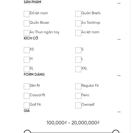
SẢN PHẨM
Đồ lót nam
Quần Briefs
Quần Boxer
Áo Tanktop
Áo Thun ngắn tay
Áo lót nam
KÍCH CỠ
XS
S
M
L
XL
XXL
FORM DÁNG
Slim fit
Regular Fit
Casual fit
Fiero
Golf Fit
Ownself
GIÁ