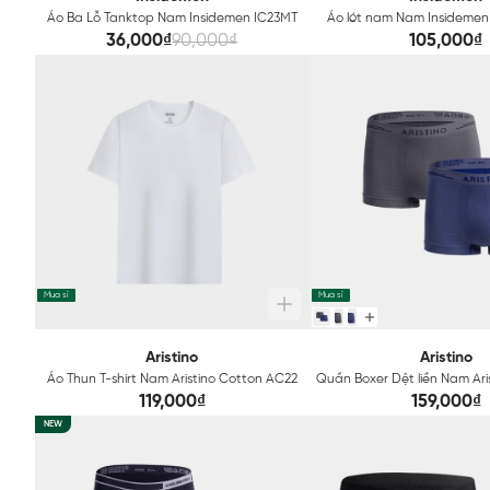
Áo Ba Lỗ Tanktop Nam Insidemen IC23MT
Áo lót nam Nam Insidemen
36,000₫
90,000₫
105,000₫
Mua sỉ
Mua sỉ
Aristino
Aristino
Áo Thun T-shirt Nam Aristino Cotton AC22
Quần Boxer Dệt liền Nam Ari
Technical ABX0
119,000₫
159,000₫
NEW