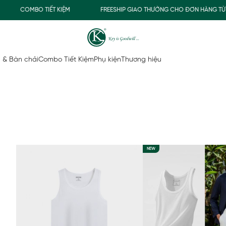
TIẾT KIỆM
FREESHIP GIAO THƯỜNG CHO ĐƠN HÀNG TỪ 500.000Đ
 & Bàn chải
Combo Tiết Kiệm
Phụ kiện
Thương hiệu
NEW