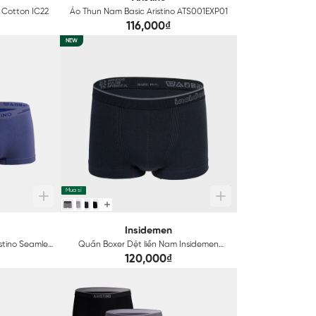
 Cotton IC22
Áo Thun Nam Basic Aristino ATS001EXP01
116,000₫
NEW
Mua sỉ
Insidemen
stino Seamless
Quần Boxer Dệt liền Nam Insidemen
64
Seamless Technical IBX145
120,000₫