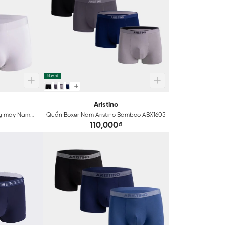
Mua sỉ
Aristino
ng may Nam
Quần Boxer Nam Aristino Bamboo ABX1605
cal ABX001
110,000₫