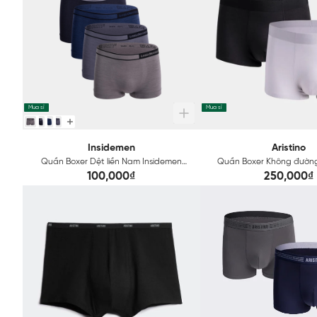
Mua sỉ
Mua sỉ
Insidemen
Aristino
Quần Boxer Dệt liền Nam Insidemen
Quần Boxer Không đườ
Seamless Technical IBX148
Aristino Seamless Techni
100,000₫
250,000₫