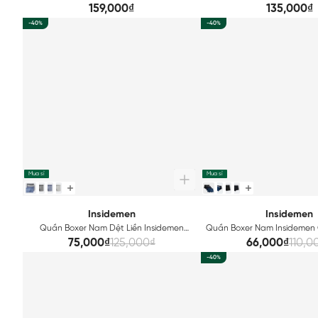
Seamless Technical ABX068
ABX072
159,000₫
135,000₫
-40%
-40%
Mua sỉ
Mua sỉ
Insidemen
Insidemen
Quần Boxer Nam Dệt Liền Insidemen
Quần Boxer Nam Insidemen 
Polyamide IBX025
75,000₫
125,000₫
66,000₫
110,0
-40%