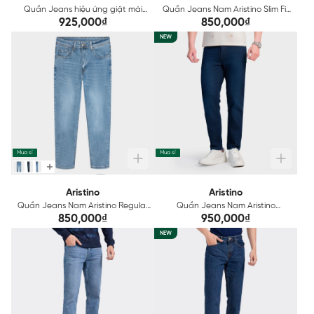
Quần Jeans hiệu ứng giặt mài
Quần Jeans Nam Aristino Slim Fit
Nam Aristino AJN0170Z
AJN0070Z
925,000₫
850,000₫
NEW
Mua sỉ
Mua sỉ
Aristino
Aristino
Quần Jeans Nam Aristino Regular
Quần Jeans Nam Aristino
Fit AJN0010Z
AJN0030Z
850,000₫
950,000₫
NEW