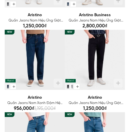
Aristino
Aristino Business
Quần Jeans Nam Hiệu Ứng Giặt
Quần Jeans Nam Hiệu Ứng Giặt
Mài Aristino AJN2110S0
Mài Aristino Business Regular
1,250,000₫
2,800,000₫
1JN0010S0
NEW
NEW
Mua sỉ
Mua sỉ
Aristino
Aristino
Quần Jeans Nam Xanh Đậm Hiệu
Quần Jeans Nam Hiệu Ứng Giặt
Ứng Giặt Mài Aristino AJN0060S0
Mài Aristino AJN0110S0
956,000₫
1,195,000₫
1,250,000₫
NEW
NEW