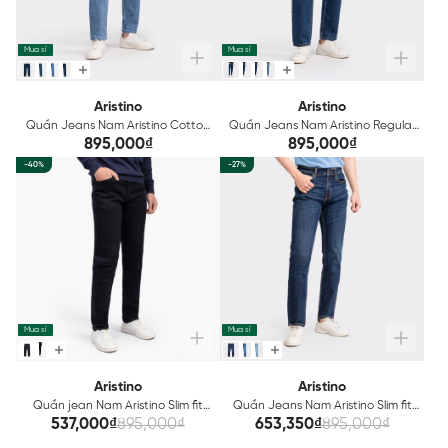
Mua sỉ
Mua sỉ
Aristino
Aristino
Quần Jeans Nam Aristino Cotton
Quần Jeans Nam Aristino Regular
AJNR03
Fit AJNR04
895,000₫
895,000₫
-40%
-27%
Mua sỉ
Mua sỉ
Aristino
Aristino
Quần jean Nam Aristino Slim fit
Quần Jeans Nam Aristino Slim fit
AJNR02
AJN00203
537,000₫
895,000₫
653,350₫
895,000₫