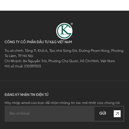
CÔNG TY CỔ PHẦN ĐẦU TƯ K&G VIỆT NAM
Trụ sở chính: Tầng 11, Khối A, Tòa nhà Sông Đà, Đường Phạm Hùng, Phường
Từ Liêm, TP Hà Nội
Chi Nhánh: 84 Nguyễn Trãi, Phường Chợ Quán, Hồ Chí Minh, Việt Nam
Mã số thuế: 0105911105
ĐĂNG KÝ NHẬN TIN ĐIỆN TỬ
Hãy nhập email của bạn để nhận những tin tức mới nhất của chúng tôi
GỬI