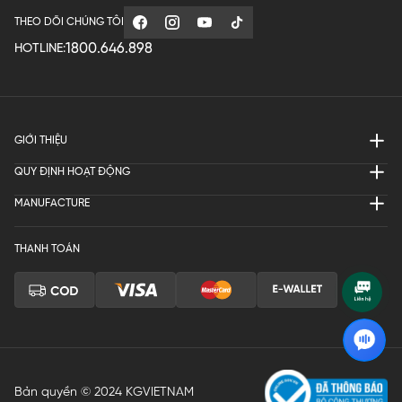
THEO DÕI CHÚNG TÔI
1800.646.898
HOTLINE:
GIỚI THIỆU
QUY ĐỊNH HOẠT ĐỘNG
MANUFACTURE
THANH TOÁN
Bản quyền © 2024 KGVIETNAM