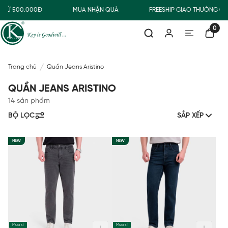
 TỪ 500.000Đ
MUA NHẬN QUÀ
FREESHIP GIAO THƯỜNG CH
0
Trang chủ
Quần Jeans Aristino
QUẦN JEANS ARISTINO
14 sản phẩm
BỘ LỌC
SẮP XẾP
NEW
NEW
Mua sỉ
Mua sỉ