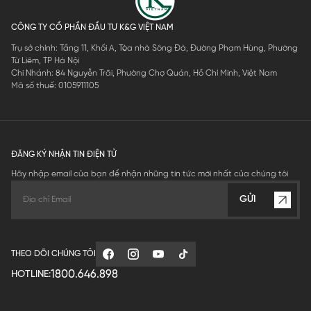
CÔNG TY CỔ PHẦN ĐẦU TƯ K&G VIỆT NAM
Trụ sở chính: Tầng 11, Khối A, Tòa nhà Sông Đà, Đường Phạm Hùng, Phường
Từ Liêm, TP Hà Nội
Chi Nhánh: 84 Nguyễn Trãi, Phường Chợ Quán, Hồ Chí Minh, Việt Nam
Mã số thuế: 0105911105
ĐĂNG KÝ NHẬN TIN ĐIỆN TỬ
Hãy nhập email của bạn để nhận những tin tức mới nhất của chúng tôi
GỬI
THEO DÕI CHÚNG TÔI
1800.646.898
HOTLINE: