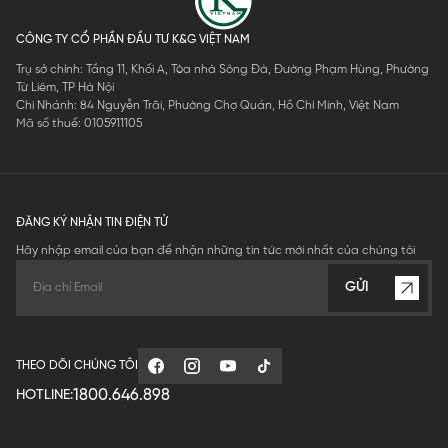
CÔNG TY CỔ PHẦN ĐẦU TƯ K&G VIỆT NAM
Trụ sở chính: Tầng 11, Khối A, Tòa nhà Sông Đà, Đường Phạm Hùng, Phường
Từ Liêm, TP Hà Nội
Chi Nhánh: 84 Nguyễn Trãi, Phường Chợ Quán, Hồ Chí Minh, Việt Nam
Mã số thuế: 0105911105
ĐĂNG KÝ NHẬN TIN ĐIỆN TỬ
Hãy nhập email của bạn để nhận những tin tức mới nhất của chúng tôi
GỬI
THEO DÕI CHÚNG TÔI
1800.646.898
HOTLINE: