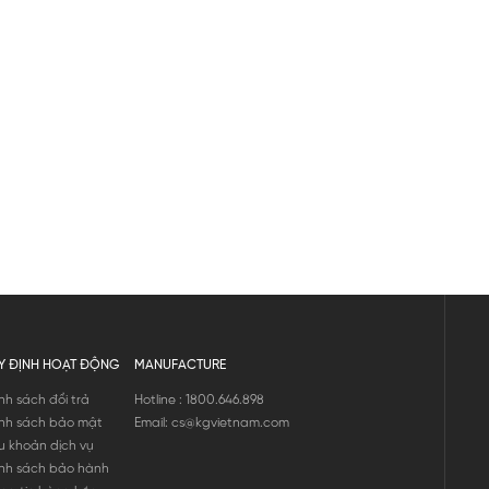
Y ĐỊNH HOẠT ĐỘNG
MANUFACTURE
nh sách đổi trả
Hotline : 1800.646.898
nh sách bảo mật
Email: cs@kgvietnam.com
u khoản dịch vụ
nh sách bảo hành