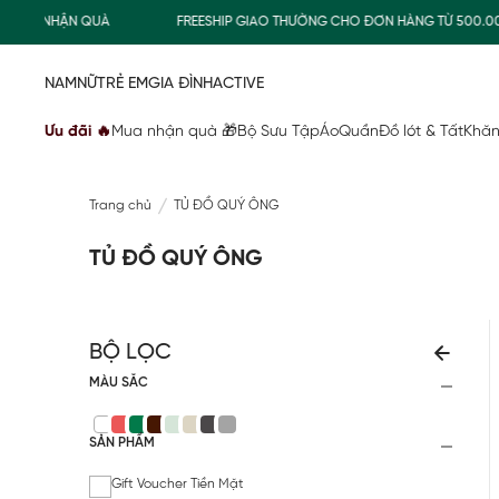
MUA NHẬN QUÀ
FREESHIP GIAO THƯỜNG CHO ĐƠN HÀNG TỪ 500.00
NAM
NỮ
TRẺ EM
GIA ĐÌNH
ACTIVE
Ưu đãi 🔥
Mua nhận quà 🎁
Bộ Sưu Tập
Áo
Quần
Đồ lót & Tất
Khăn
Trang chủ
TỦ ĐỒ QUÝ ÔNG
TỦ ĐỒ QUÝ ÔNG
BỘ LỌC
MÀU SẮC
SẢN PHẨM
Gift Voucher Tiền Mặt