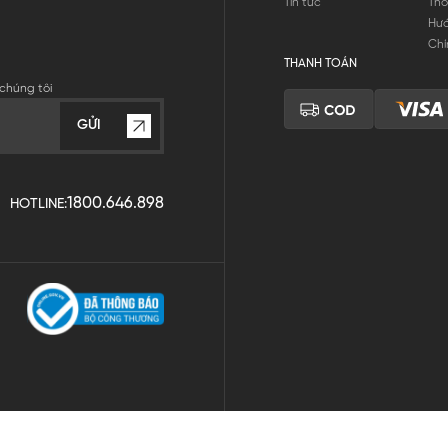
Tin tức
Thô
Hư
Chí
THANH TOÁN
chúng tôi
GỬI
1800.646.898
HOTLINE: