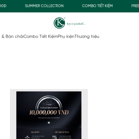
0Đ
SUMMER COLLECTION
COMBO TIẾT KIỆM
FREE
 & Bàn chải
Combo Tiết Kiệm
Phụ kiện
Thương hiệu