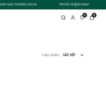
SHIP GIAO THƯỜNG CHO ĐƠN HÀNG TỪ 500.000Đ
TÌM ĐỐI TÁC
GỌI NGAY
MUA NHẬN QUÀ
0
0
1 sản phẩm
SẮP XẾP