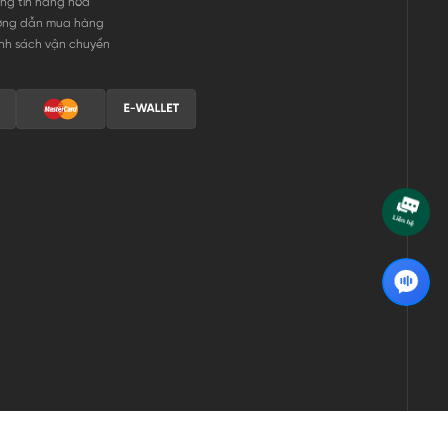
ng tin hàng hóa
ớng dẫn mua hàng
nh sách vận chuyển