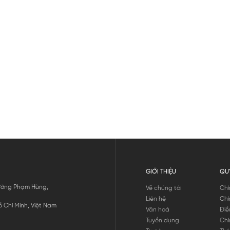
GIỚI THIỆU
QU
 Đường Phạm Hùng,
Về chúng tôi
Chí
Liên hệ
Chí
 Chí Minh, Việt Nam
Văn hoá
Điề
Tuyển dụng
Chí