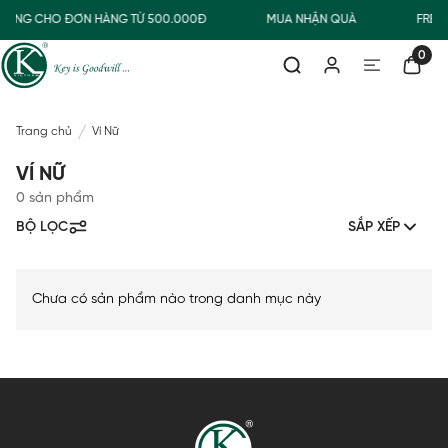
HƯỜNG CHO ĐƠN HÀNG TỪ 500.000Đ
MUA NHẬN QUÀ
FREE
0
Trang chủ
Ví Nữ
VÍ NỮ
0 sản phẩm
BỘ LỌC
SẮP XẾP
Chưa có sản phẩm nào trong danh mục này