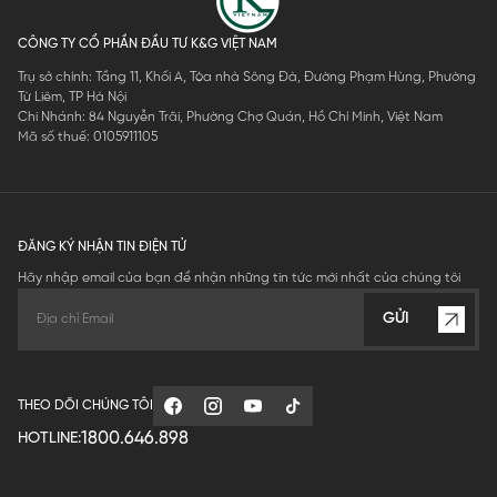
CÔNG TY CỔ PHẦN ĐẦU TƯ K&G VIỆT NAM
Trụ sở chính: Tầng 11, Khối A, Tòa nhà Sông Đà, Đường Phạm Hùng, Phường
Từ Liêm, TP Hà Nội
Chi Nhánh: 84 Nguyễn Trãi, Phường Chợ Quán, Hồ Chí Minh, Việt Nam
Mã số thuế: 0105911105
ĐĂNG KÝ NHẬN TIN ĐIỆN TỬ
Hãy nhập email của bạn để nhận những tin tức mới nhất của chúng tôi
GỬI
THEO DÕI CHÚNG TÔI
1800.646.898
HOTLINE: