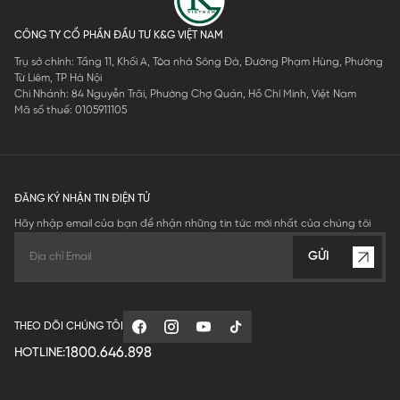
CÔNG TY CỔ PHẦN ĐẦU TƯ K&G VIỆT NAM
Trụ sở chính: Tầng 11, Khối A, Tòa nhà Sông Đà, Đường Phạm Hùng, Phường
Từ Liêm, TP Hà Nội
Chi Nhánh: 84 Nguyễn Trãi, Phường Chợ Quán, Hồ Chí Minh, Việt Nam
Mã số thuế: 0105911105
ĐĂNG KÝ NHẬN TIN ĐIỆN TỬ
Hãy nhập email của bạn để nhận những tin tức mới nhất của chúng tôi
GỬI
THEO DÕI CHÚNG TÔI
1800.646.898
HOTLINE: