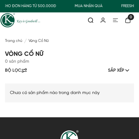
NG CHO ĐƠN HÀNG TỪ 500.000Đ
MUA NHẬN QUÀ
FREESHIP
0
Trang chủ
Vòng Cổ Nữ
VÒNG CỔ NỮ
0 sản phẩm
BỘ LỌC
SẮP XẾP
Chưa có sản phẩm nào trong danh mục này