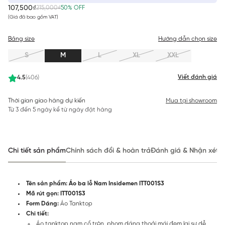
107,500₫
215,000₫
50% OFF
(Giá đã bao gồm VAT)
Bảng size
Hướng dẫn chọn size
S
M
L
XL
XXL
Viết đánh giá
4.5
(406)
Thời gian giao hàng dự kiến
Mua tại showroom
Từ 3 đến 5 ngày kể từ ngày đặt hàng
Chi tiết sản phẩm
Chính sách đổi & hoàn trả
Đánh giá & Nhận xét
Tên sản phẩm:
Áo ba lỗ Nam Insidemen ITT001S3
Mã rút gọn:
ITT001S3
Form Dáng:
Áo Tanktop
Chi tiết:
Áo tanktop nam cổ tròn, phom dáng thoải mái đem lại sự dễ