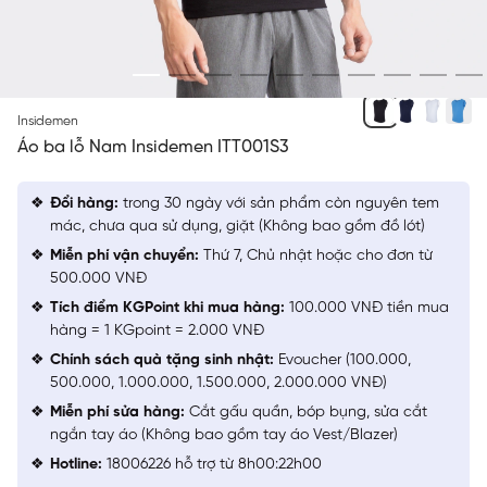
ĐEN 09
Insidemen
Áo ba lỗ Nam Insidemen ITT001S3
Đổi hàng:
trong 30 ngày với sản phẩm còn nguyên tem
mác, chưa qua sử dụng, giặt (Không bao gồm đồ lót)
Miễn phí vận chuyển:
Thứ 7, Chủ nhật hoặc cho đơn từ
500.000 VNĐ
Tích điểm KGPoint khi mua hàng:
100.000 VNĐ tiền mua
hàng = 1 KGpoint = 2.000 VNĐ
Chính sách quà tặng sinh nhật:
Evoucher (100.000,
500.000, 1.000.000, 1.500.000, 2.000.000 VNĐ)
Miễn phí sửa hàng:
Cắt gấu quần, bóp bụng, sửa cắt
ngắn tay áo (Không bao gồm tay áo Vest/Blazer)
Hotline:
18006226 hỗ trợ từ 8h00:22h00