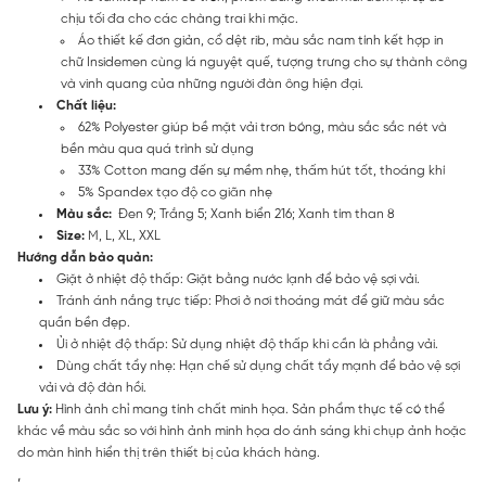
chịu tối đa cho các chàng trai khi mặc.
Áo thiết kế đơn giản, cổ dệt rib, màu sắc nam tính kết hợp in
chữ Insidemen cùng lá nguyệt quế, tượng trưng cho sự thành công
và vinh quang của những người đàn ông hiện đại.
Chất liệu:
62% Polyester giúp bề mặt vải trơn bóng, màu sắc sắc nét và
bền màu qua quá trình sử dụng
33% Cotton mang đến sự mềm nhẹ, thấm hút tốt, thoáng khí
5% Spandex tạo độ co giãn nhẹ
Màu sắc:
Đen 9; Trắng 5; Xanh biển 216; Xanh tím than 8
Size:
M, L, XL, XXL
Hướng dẫn bảo quản:
Giặt ở nhiệt độ thấp: Giặt bằng nước lạnh để bảo vệ sợi vải.
Tránh ánh nắng trực tiếp: Phơi ở nơi thoáng mát để giữ màu sắc
quần bền đẹp.
Ủi ở nhiệt độ thấp: Sử dụng nhiệt độ thấp khi cần là phẳng vải.
Dùng chất tẩy nhẹ: Hạn chế sử dụng chất tẩy mạnh để bảo vệ sợi
vải và độ đàn hồi.
Lưu ý:
Hình ảnh chỉ mang tính chất minh họa. Sản phẩm thực tế có thể
khác về màu sắc so với hình ảnh minh họa do ánh sáng khi chụp ảnh hoặc
do màn hình hiển thị trên thiết bị của khách hàng.
,