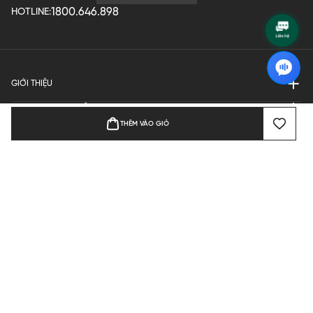
1800.646.898
HOTLINE:
GIỚI THIỆU
QUY ĐỊNH HOẠT ĐỘNG
THÊM VÀO GIỎ
MANUFACTURE
THANH TOÁN
Bản quyền © 2024 KGVIETNAM