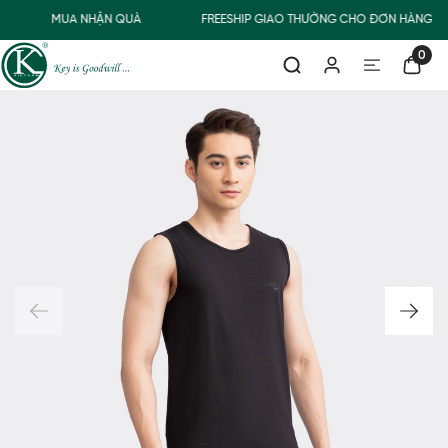
MUA NHẬN QUÀ
FREESHIP GIAO THƯỜNG CHO ĐƠN HÀNG TỪ
0