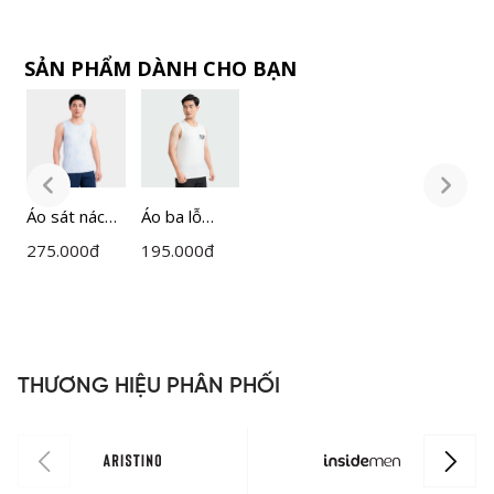
SẢN PHẨM DÀNH CHO BẠN
Áo sát nách
Áo ba lỗ
Á
nam
Nam
n
275.000
đ
195.000
đ
2
Insidemen
Insidemen
I
ITL023MAH
ITT006S3
I
0
0
THƯƠNG HIỆU PHÂN PHỐI