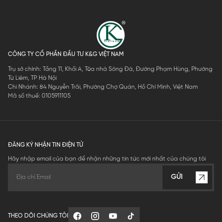
CÔNG TY CỔ PHẦN ĐẦU TƯ K&G VIỆT NAM
Trụ sở chính: Tầng 11, Khối A, Tòa nhà Sông Đà, Đường Phạm Hùng, Phường
Từ Liêm, TP Hà Nội
Chi Nhánh: 84 Nguyễn Trãi, Phường Chợ Quán, Hồ Chí Minh, Việt Nam
Mã số thuế: 0105911105
ĐĂNG KÝ NHẬN TIN ĐIỆN TỬ
Hãy nhập email của bạn để nhận những tin tức mới nhất của chúng tôi
GỬI
THEO DÕI CHÚNG TÔI