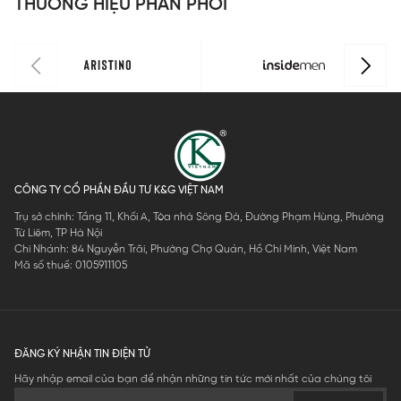
THƯƠNG HIỆU PHÂN PHỐI
CÔNG TY CỔ PHẦN ĐẦU TƯ K&G VIỆT NAM
Trụ sở chính: Tầng 11, Khối A, Tòa nhà Sông Đà, Đường Phạm Hùng, Phường
Từ Liêm, TP Hà Nội
Chi Nhánh: 84 Nguyễn Trãi, Phường Chợ Quán, Hồ Chí Minh, Việt Nam
Mã số thuế: 0105911105
ĐĂNG KÝ NHẬN TIN ĐIỆN TỬ
Hãy nhập email của bạn để nhận những tin tức mới nhất của chúng tôi