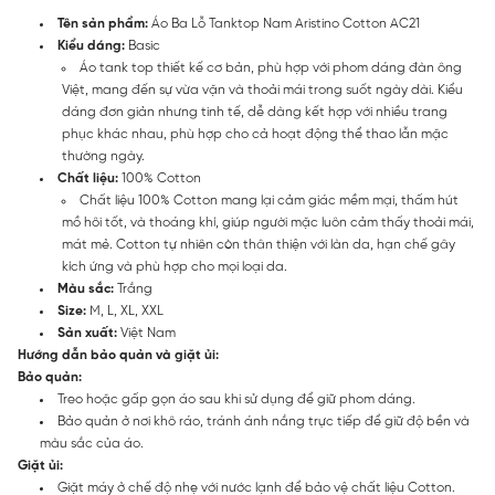
Tên sản phẩm:
Áo Ba Lỗ Tanktop Nam Aristino Cotton AC21
Kiểu dáng:
Basic
Áo tank top thiết kế cơ bản, phù hợp với phom dáng đàn ông
Việt, mang đến sự vừa vặn và thoải mái trong suốt ngày dài. Kiểu
dáng đơn giản nhưng tinh tế, dễ dàng kết hợp với nhiều trang
phục khác nhau, phù hợp cho cả hoạt động thể thao lẫn mặc
thường ngày.
Chất liệu:
100% Cotton
Chất liệu 100% Cotton mang lại cảm giác mềm mại, thấm hút
mồ hôi tốt, và thoáng khí, giúp người mặc luôn cảm thấy thoải mái,
mát mẻ. Cotton tự nhiên còn thân thiện với làn da, hạn chế gây
kích ứng và phù hợp cho mọi loại da.
Màu sắc:
Trắng
Size:
M, L, XL, XXL
Sản xuất:
Việt Nam
Hướng dẫn bảo quản và giặt ủi:
Bảo quản:
Treo hoặc gấp gọn áo sau khi sử dụng để giữ phom dáng.
Bảo quản ở nơi khô ráo, tránh ánh nắng trực tiếp để giữ độ bền và
màu sắc của áo.
Giặt ủi:
Giặt máy ở chế độ nhẹ với nước lạnh để bảo vệ chất liệu Cotton.