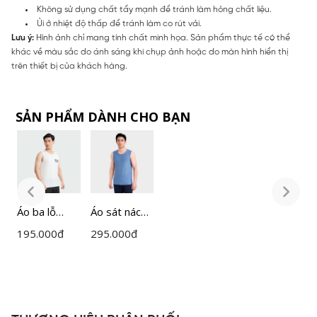
Không sử dụng chất tẩy mạnh để tránh làm hỏng chất liệu.
Ủi ở nhiệt độ thấp để tránh làm co rút vải.
Lưu ý:
Hình ảnh chỉ mang tính chất minh họa. Sản phẩm thực tế có thể
khác về màu sắc do ánh sáng khi chụp ảnh hoặc do màn hình hiển thị
trên thiết bị của khách hàng.
SẢN PHẨM DÀNH CHO BẠN
Áo ba lỗ
Áo sát nách
Á
Nam
nam
195.000
đ
295.000
đ
1
Insidemen
Insidemen
I
ITT006S3
ITL008MAH
I
0