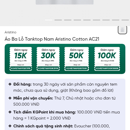
TRẮNG
Aristino
Áo Ba Lỗ Tanktop Nam Aristino Cotton AC21
Đổi hàng:
trong 30 ngày với sản phẩm còn nguyên tem
mác, chưa qua sử dụng, giặt (Không bao gồm đồ lót)
Miễn phí vận chuyển:
Thứ 7, Chủ nhật hoặc cho đơn từ
500.000 VNĐ
Tích điểm KGPoint khi mua hàng:
100.000 VNĐ tiền mua
hàng = 1 KGpoint = 2.000 VNĐ
Chính sách quà tặng sinh nhật:
Evoucher (100.000,