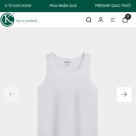
ÀNG TỪ 500.000Đ
MUA NHẬN QUÀ
FREESHIP GIAO THƯỜNG
0