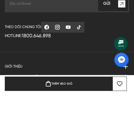
GỬI
THEO DÕI CHÚNG TÔI
1800.646.898
HOTLINE:
GIỚI THIỆU
QUY ĐỊNH HOẠT ĐỘNG
THÊM VÀO GIỎ
MANUFACTURE
THANH TOÁN