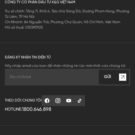
CÔNG TY CỔ PHẦN ĐẦU TƯ K&G VIỆT NAM
Trụ sở chính: Tầng 11, Khối A, Tòa nhà Sông Đà, Đường Phạm Hùng, Phường
Từ Liêm, TP Hà Nội
Chi Nhánh: 84 Nguyễn Trãi, Phường Chợ Quán, Hồ Chí Minh, Việt Nam
Mã số thuế: 0105911105
ĐĂNG KÝ NHẬN TIN ĐIỆN TỬ
Hãy nhập email của bạn để nhận những tin tức mới nhất của chúng tôi
GỬI
THEO DÕI CHÚNG TÔI
1800.646.898
HOTLINE: