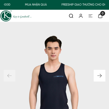
0.000Đ
MUA NHẬN QUÀ
FREESHIP GIAO THƯỜNG CHO ĐƠN
0