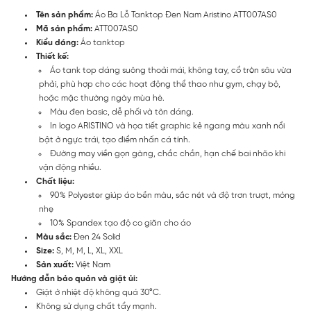
Tên sản phẩm:
Áo Ba Lỗ Tanktop Đen Nam Aristino ATT007AS0
Mã sản phẩm:
ATT007AS0
Kiểu dáng:
Áo tanktop
Thiết kế:
Áo tank top dáng suông thoải mái, không tay, cổ tròn sâu vừa
phải, phù hợp cho các hoạt động thể thao như gym, chạy bộ,
hoặc mặc thường ngày mùa hè.
Màu đen basic, dễ phối và tôn dáng.
In logo ARISTINO và họa tiết graphic kẻ ngang màu xanh nổi
bật ở ngực trái, tạo điểm nhấn cá tính.
Đường may viền gọn gàng, chắc chắn, hạn chế bai nhão khi
vận động nhiều.
Chất liệu:
90% Polyester giúp áo bền màu, sắc nét và độ trơn trượt, mỏng
nhẹ
10% Spandex tạo độ co giãn cho áo
Màu sắc:
Đen 24 Solid
Size:
S, M, M, L, XL, XXL
Sản xuất:
Việt Nam
Hướng dẫn bảo quản và giặt ủi:
Giặt ở nhiệt độ không quá 30°C.
Không sử dụng chất tẩy mạnh.