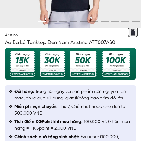
ĐEN 24 SOLID
Aristino
Áo Ba Lỗ Tanktop Đen Nam Aristino ATT007AS0
Đổi hàng:
trong 30 ngày với sản phẩm còn nguyên tem
mác, chưa qua sử dụng, giặt (Không bao gồm đồ lót)
Miễn phí vận chuyển:
Thứ 7, Chủ nhật hoặc cho đơn từ
500.000 VNĐ
Tích điểm KGPoint khi mua hàng:
100.000 VNĐ tiền mua
hàng = 1 KGpoint = 2.000 VNĐ
Chính sách quà tặng sinh nhật:
Evoucher (100.000,