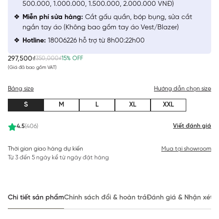
500.000, 1.000.000, 1.500.000, 2.000.000 VNĐ)
Miễn phí sửa hàng:
Cắt gấu quần, bóp bụng, sửa cắt
ngắn tay áo (Không bao gồm tay áo Vest/Blazer)
Hotline:
18006226 hỗ trợ từ 8h00:22h00
297,500₫
350,000₫
15% OFF
(Giá đã bao gồm VAT)
Bảng size
Hướng dẫn chọn size
S
M
L
XL
XXL
Viết đánh giá
4.5
(406)
Thời gian giao hàng dự kiến
Mua tại showroom
Từ 3 đến 5 ngày kể từ ngày đặt hàng
Chi tiết sản phẩm
Chính sách đổi & hoàn trả
Đánh giá & Nhận xét