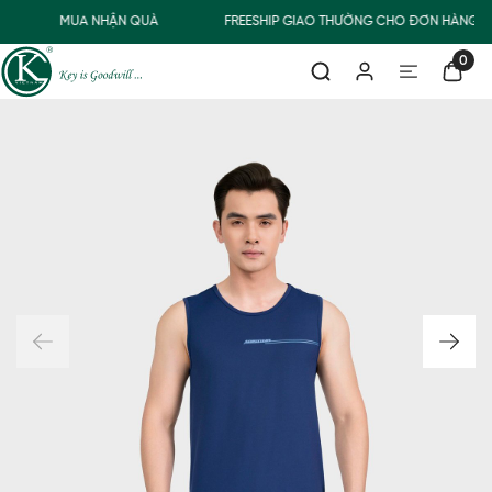
MUA NHẬN QUÀ
FREESHIP GIAO THƯỜNG CHO ĐƠN HÀNG TỪ
0