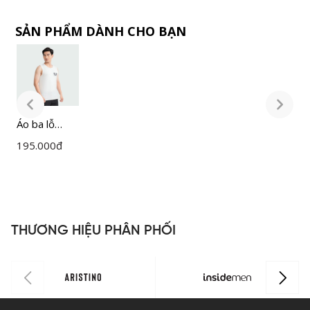
SẢN PHẨM DÀNH CHO BẠN
Áo ba lỗ
Á
Nam
195.000
đ
1
Insidemen
I
ITT006S3
I
THƯƠNG HIỆU PHÂN PHỐI