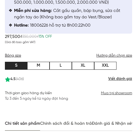
500.000, 1.000.000, 1.500.000, 2.000.000 VNĐ)
Miễn phí sửa hàng:
Cắt gấu quần, bóp bụng, sửa cắt
ngắn tay áo (Không bao gồm tay áo Vest/Blazer)
Hotline:
18006226 hỗ trợ từ 8h00:22h00
297,500₫
350,000₫
15% OFF
(Giá đã bao gồm VAT)
Bảng size
Hướng dẫn chọn size
S
M
L
XL
XXL
Viết đánh giá
4.5
(406)
Thời gian giao hàng dự kiến
Mua tại showroom
Từ 3 đến 5 ngày kể từ ngày đặt hàng
Chi tiết sản phẩm
Chính sách đổi & hoàn trả
Đánh giá & Nhận xét