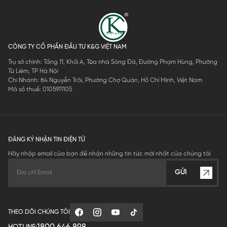
CÔNG TY CỔ PHẦN ĐẦU TƯ K&G VIỆT NAM
Trụ sở chính: Tầng 11, Khối A, Tòa nhà Sông Đà, Đường Phạm Hùng, Phường
Từ Liêm, TP Hà Nội
Chi Nhánh: 84 Nguyễn Trãi, Phường Chợ Quán, Hồ Chí Minh, Việt Nam
Mã số thuế: 0105911105
ĐĂNG KÝ NHẬN TIN ĐIỆN TỬ
Hãy nhập email của bạn để nhận những tin tức mới nhất của chúng tôi
GỬI
THEO DÕI CHÚNG TÔI