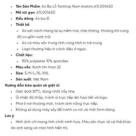
Tên Sản Phẩm
: Áo Ba Lỗ Tanktop Nam Aristino ATL001AS0
Mã rút gọn
: ATL001AS0
Kiểu dáng
: Áo ba lỗ
Thiết kế
:
Áo sát nách mang lại sự mềm mại, nhẹ nhàng, thoáng khí cùng
độ co giãn vượt trội.
Áo có màu sắc trung tính cùng hình in trẻ trung
Logo thương hiệu in cách điệu ở ngực.
Chất liệu:
90% polyester 10% spandex
Màu sắc
: Xanh tím than 22
Size
: S/M/L/XL/XXL
Sản xuất
: Việt Nam
Hướng dẫn bảo quản và giặt ủi
:
Giặt dưới 30°C, dùng chất tẩy nhẹ.
Ủi nhiệt độ thấp, tránh ủi trực tiếp lên họa tiết và logo.
Phơi ở nơi thoáng mát, tránh ánh nắng trực tiếp.
Không sử dụng máy sấy để tránh co rút và mất form dáng.
Lưu ý
:
Hình ảnh chỉ mang tính chất minh họa. Màu sắc thực tế có thể khác
do ánh sáng và màn hình hiển thị.