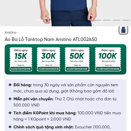
XANH TÍM THAN 22
Aristino
Áo Ba Lỗ Tanktop Nam Aristino ATL002AS0
Đổi hàng:
trong 30 ngày với sản phẩm còn nguyên tem
mác, chưa qua sử dụng, giặt (Không bao gồm đồ lót)
Miễn phí vận chuyển:
Thứ 7, Chủ nhật hoặc cho đơn từ
500.000 VNĐ
Tích điểm KGPoint khi mua hàng:
100.000 VNĐ tiền mua
hàng = 1 KGpoint = 2.000 VNĐ
Chính sách quà tặng sinh nhật:
Evoucher (100.000,