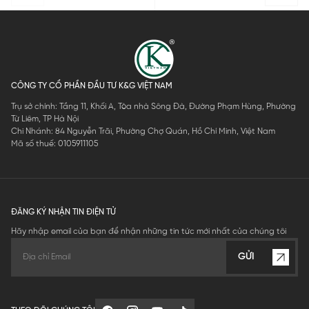
CÔNG TY CỔ PHẦN ĐẦU TƯ K&G VIỆT NAM
Trụ sở chính: Tầng 11, Khối A, Tòa nhà Sông Đà, Đường Phạm Hùng, Phường
Từ Liêm, TP Hà Nội
Chi Nhánh: 84 Nguyễn Trãi, Phường Chợ Quán, Hồ Chí Minh, Việt Nam
Mã số thuế: 0105911105
ĐĂNG KÝ NHẬN TIN ĐIỆN TỬ
Hãy nhập email của bạn để nhận những tin tức mới nhất của chúng tôi
GỬI