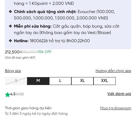
hàng = 1 KGpoint = 2.000 VNĐ
Chính sách quà tặng sinh nhật:
Evoucher (100.000,
500.000, 1.000.000, 1.500.000, 2.000.000 VNĐ)
Miễn phí sửa hàng:
Cắt gấu quần, bóp bụng, sửa cắt
ngắn tay áo (Không bao gồm tay áo Vest/Blazer)
Hotline:
18006226 hỗ trợ từ 8h00:22h00
212,500₫
250,000₫
15% OFF
(Giá đã bao gồm VAT)
Bảng size
Hướng dẫn chọn size
S
M
L
XL
XXL
Viết đánh giá
4.5
(406)
Thời gian giao hàng dự kiến
Mua tại showroom
Từ 3 đến 5 ngày kể từ ngày đặt hàng