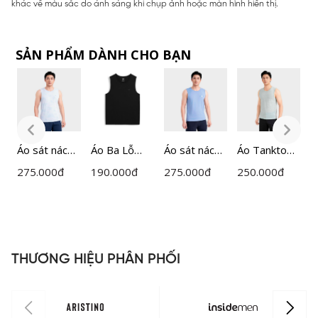
khác về màu sắc do ánh sáng khi chụp ảnh hoặc màn hình hiển thị.
SẢN PHẨM DÀNH CHO BẠN
Áo sát nách
Áo Ba Lỗ
Áo sát nách
Áo Tanktop
Á
nam
Tanktop
nam
Nam Lưới
275.000
đ
190.000
đ
275.000
đ
250.000
đ
1
Insidemen
Nam
Insidemen
Insidemen
I
ITL023MAH
Insidemen
ITL016MAH
ITL020MAH
I
0
ITTR05
0
0
THƯƠNG HIỆU PHÂN PHỐI