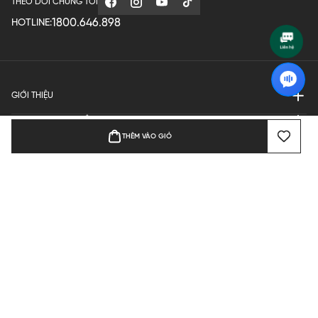
THEO DÕI CHÚNG TÔI
1800.646.898
HOTLINE:
GIỚI THIỆU
QUY ĐỊNH HOẠT ĐỘNG
THÊM VÀO GIỎ
MANUFACTURE
THANH TOÁN
Bản quyền © 2024 KGVIETNAM