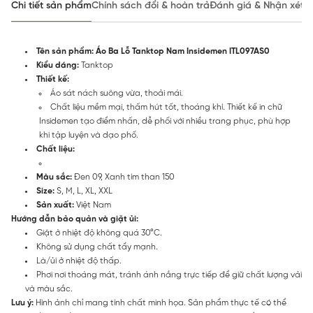
Chi tiết sản phẩm
Chính sách đổi & hoàn trả
Đánh giá & Nhận xét
Tên sản phẩm: Áo Ba Lỗ Tanktop Nam Insidemen ITL097AS0
Kiểu dáng:
Tanktop
Thiết kế:
Áo sát nách suông vừa, thoải mái.
Chất liệu mềm mại, thấm hút tốt, thoáng khí. Thiết kế in chữ
Insidemen tạo điểm nhấn, dễ phối với nhiều trang phục, phù hợp
khi tập luyện và dạo phố.
Chất liệu:
Màu sắc:
Đen 09, Xanh tím than 150
Size:
S, M, L, XL, XXL
Sản xuất:
Việt Nam
Hướng dẫn bảo quản và giặt ủi:
Giặt ở nhiệt độ không quá 30°C.
Không sử dụng chất tẩy mạnh.
Là/ủi ở nhiệt độ thấp.
Phơi nơi thoáng mát, tránh ánh nắng trực tiếp để giữ chất lượng vải
và màu sắc.
Lưu ý:
Hình ảnh chỉ mang tính chất minh họa. Sản phẩm thực tế có thể