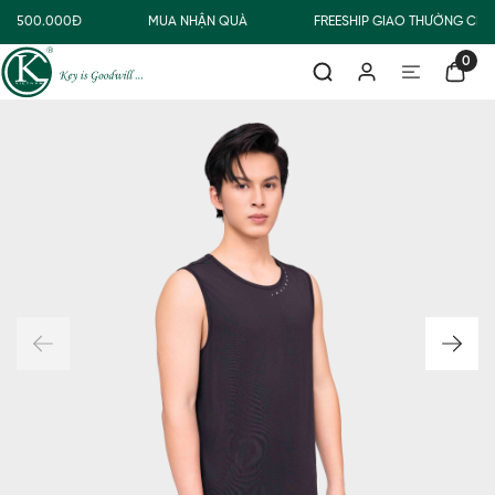
TỪ 500.000Đ
MUA NHẬN QUÀ
FREESHIP GIAO THƯỜNG CHO
0