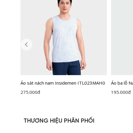
Áo sát nách nam Insidemen ITL023MAH0
Áo ba lỗ 
275.000
đ
195.000
đ
THƯƠNG HIỆU PHÂN PHỐI