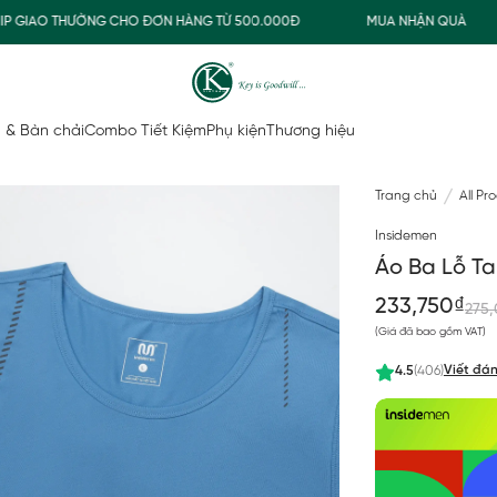
IAO THƯỜNG CHO ĐƠN HÀNG TỪ 500.000Đ
MUA NHẬN QUÀ
 & Bàn chải
Combo Tiết Kiệm
Phụ kiện
Thương hiệu
Trang chủ
All Pr
Insidemen
Áo Ba Lỗ T
233,750₫
275
(Giá đã bao gồm VAT)
Viết đán
4.5
(406)