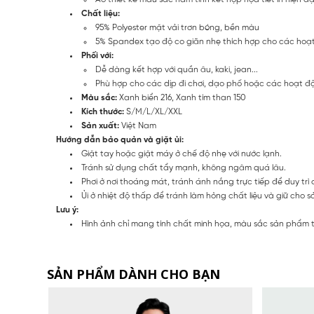
Chất liệu:
95% Polyester mặt vải trơn bóng, bền màu
5% Spandex tạo độ co giãn nhẹ thích hợp cho các hoạ
Phối với:
Dễ dàng kết hợp với quần âu, kaki, jean...
Phù hợp cho các dịp đi chơi, dạo phố hoặc các hoạt độ
Màu sắc:
Xanh biển 216, Xanh tím than 150
Kích thước:
S/M/L/XL/XXL
Sản xuất:
Việt Nam
Hướng dẫn bảo quản và giặt ủi:
Giặt tay hoặc giặt máy ở chế độ nhẹ với nước lạnh.
Tránh sử dụng chất tẩy mạnh, không ngâm quá lâu.
Phơi ở nơi thoáng mát, tránh ánh nắng trực tiếp để duy trì 
Ủi ở nhiệt độ thấp để tránh làm hỏng chất liệu và giữ cho
Lưu ý:
Hình ảnh chỉ mang tính chất minh họa, màu sắc sản phẩm thự
SẢN PHẨM DÀNH CHO BẠN