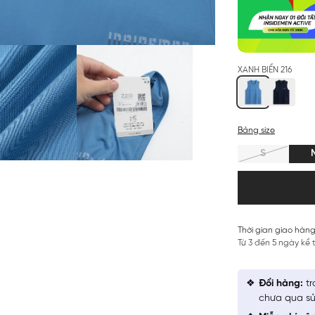
XANH BIỂN 216
Bảng size
S
Thời gian giao hàng
Từ 3 đến 5 ngày kể
Đổi hàng:
tr
chưa qua sử