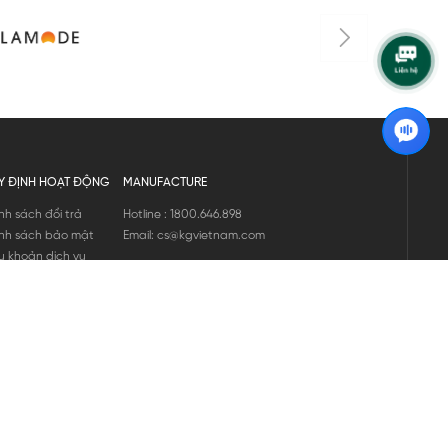
Y ĐỊNH HOẠT ĐỘNG
MANUFACTURE
nh sách đổi trả
Hotline : 1800.646.898
nh sách bảo mật
Email: cs@kgvietnam.com
u khoản dịch vụ
nh sách bảo hành
ng tin hàng hóa
ớng dẫn mua hàng
nh sách vận chuyển