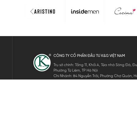
CÔNG TY CỔ PHẦN ĐẦU TƯ K&G VIỆT NAM
Trụ sở chính: Tầng 11, Khối A, Tòa nhà Sông Đà,
Phường Từ Liêm, TP Hà Nội
Chi Nhánh: 84 Nguyễn Trãi, Phường Chợ Quán, Hồ
Mã số thuế: 0105911105
ĐĂNG KÝ NHẬN TIN ĐIỆN TỬ
Hãy nhập email của bạn để nhận những tin tức mới nhất của 