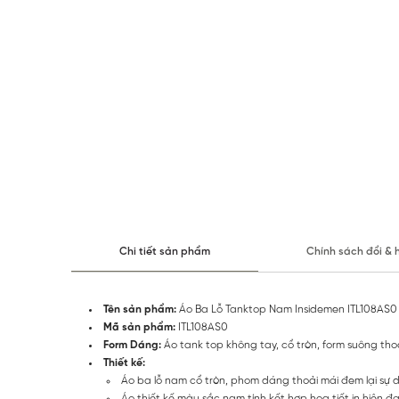
Chi tiết sản phẩm
Chính sách đổi & 
Tên sản phẩm:
Áo Ba Lỗ Tanktop Nam Insidemen ITL108AS0
Mã sản phẩm:
ITL108AS0
Form Dáng:
Áo tank top không tay, cổ tròn, form suông t
Thiết kế:
Áo ba lỗ nam cổ tròn, phom dáng thoải mái đem lại sự d
Áo thiết kế màu sắc nam tính kết hợp họa tiết in hiện 