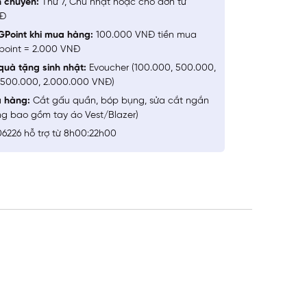
n chuyển:
Thứ 7, Chủ nhật hoặc cho đơn từ
NĐ
GPoint khi mua hàng:
100.000 VNĐ tiền mua
point = 2.000 VNĐ
quà tặng sinh nhật:
Evoucher (100.000, 500.000,
1.500.000, 2.000.000 VNĐ)
a hàng:
Cắt gấu quần, bóp bụng, sửa cắt ngắn
ng bao gồm tay áo Vest/Blazer)
6226 hỗ trợ từ 8h00:22h00