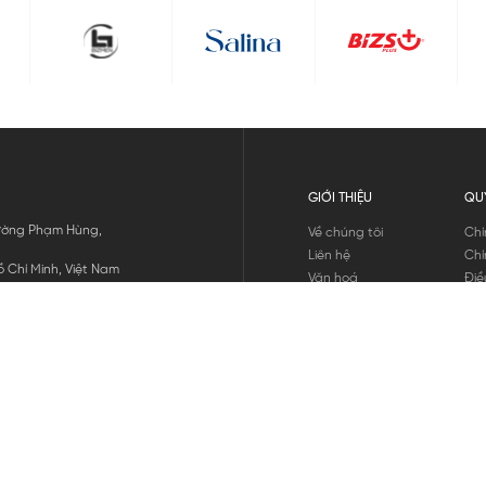
GIỚI THIỆU
QU
 Đường Phạm Hùng,
Về chúng tôi
Chí
Liên hệ
Chí
 Chí Minh, Việt Nam
Văn hoá
Điề
Tuyển dụng
Chí
Tin tức
Thô
Hư
Chí
THANH TOÁN
chúng tôi
GỬI