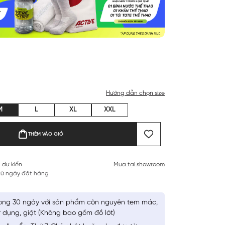
Hướng dẫn chọn size
M
L
XL
XXL
THÊM VÀO GIỎ
 dự kiến
Mua tại showroom
 từ ngày đặt hàng
ong 30 ngày với sản phẩm còn nguyên tem mác,
 dụng, giặt (Không bao gồm đồ lót)