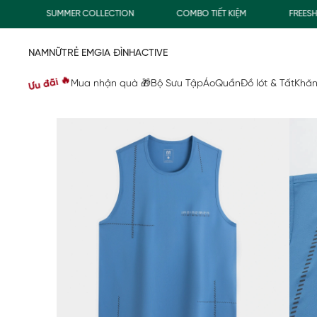
SUMMER COLLECTION
COMBO TIẾT KIỆM
FREESHIP G
NAM
NỮ
TRẺ EM
GIA ĐÌNH
ACTIVE
Ưu đãi 🔥
Mua nhận quà 🎁
Bộ Sưu Tập
Áo
Quần
Đồ lót & Tất
Khăn