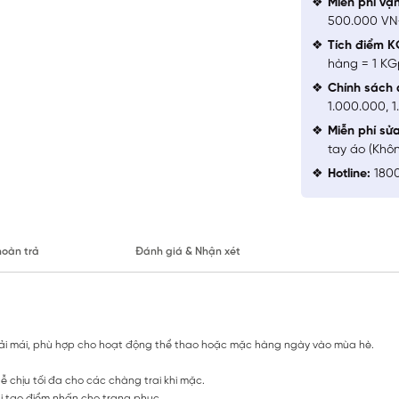
Miễn phí vậ
500.000 V
Tích điểm K
hàng = 1 KG
Chính sách 
1.000.000, 
Miễn phí sử
tay áo (Khô
Hotline:
1800
hoàn trả
Đánh giá & Nhận xét
hoải mái, phù hợp cho hoạt động thể thao hoặc mặc hàng ngày vào mùa hè.
ễ chịu tối đa cho các chàng trai khi mặc.
đại tạo điểm nhấn cho trang phục