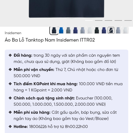
XANH TÍM THAN 8
Insidemen
Áo Ba Lỗ Tanktop Nam Insidemen ITTR02
Đổi hàng:
trong 30 ngày với sản phẩm còn nguyên tem
mác, chưa qua sử dụng, giặt (Không bao gồm đồ lót)
Miễn phí vận chuyển:
Thứ 7, Chủ nhật hoặc cho đơn từ
500.000 VNĐ
Tích điểm KGPoint khi mua hàng:
100.000 VNĐ tiền mua
hàng = 1 KGpoint = 2.000 VNĐ
Chính sách quà tặng sinh nhật:
Evoucher (100.000,
500.000, 1.000.000, 1.500.000, 2.000.000 VNĐ)
Miễn phí sửa hàng:
Cắt gấu quần, bóp bụng, sửa cắt
ngắn tay áo (Không bao gồm tay áo Vest/Blazer)
Hotline:
18006226 hỗ trợ từ 8h00:22h00