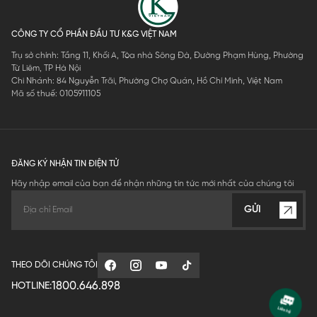
CÔNG TY CỔ PHẦN ĐẦU TƯ K&G VIỆT NAM
Trụ sở chính: Tầng 11, Khối A, Tòa nhà Sông Đà, Đường Phạm Hùng, Phường
Từ Liêm, TP Hà Nội
Chi Nhánh: 84 Nguyễn Trãi, Phường Chợ Quán, Hồ Chí Minh, Việt Nam
Mã số thuế: 0105911105
ĐĂNG KÝ NHẬN TIN ĐIỆN TỬ
Hãy nhập email của bạn để nhận những tin tức mới nhất của chúng tôi
GỬI
THEO DÕI CHÚNG TÔI
1800.646.898
HOTLINE: