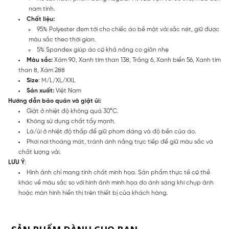
nam tính.
Chất liệu:
95% Polyester đem tới cho chiếc áo bề mặt vải sắc nét, giữ được
màu sắc theo thời gian.
5% Spandex giúp áo có khả năng co giãn nhẹ
Màu sắc:
Xám 90, Xanh tím than 138, Trắng 6, Xanh biển 56, Xanh tím
than 8, Xám 288
Size
: M/L/XL/XXL
Sản xuất:
Việt Nam
Hướng dẫn bảo quản và giặt ủi:
Giặt ở nhiệt độ không quá 30°C.
Không sử dụng chất tẩy mạnh.
Là/ủi ở nhiệt độ thấp để giữ phom dáng và độ bền của áo.
Phơi nơi thoáng mát, tránh ánh nắng trực tiếp để giữ màu sắc và
chất lượng vải.
LƯU Ý
:
Hình ảnh chỉ mang tính chất minh họa. Sản phẩm thực tế có thể
khác về màu sắc so với hình ảnh minh họa do ánh sáng khi chụp ảnh
hoặc màn hình hiển thị trên thiết bị của khách hàng.