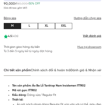
90,000₫
180,000₫
50% OFF
(Giá đã bao gồm VAT)
Bảng size
Hướng dẫn chọn size
M
L
XL
XXL
Viết đánh giá
4.5
(406)
Thời gian giao hàng dự kiến
Mua tại showroom
Từ 3 đến 5 ngày kể từ ngày đặt hàng
Chi tiết sản phẩm
Chính sách đổi & hoàn trả
Đánh giá & Nhận xét
Tên sản phẩm: Áo Ba Lỗ Tanktop Nam Insidemen ITTR02
Mã rút gọn: ITTR02
Kiểu dáng:
Dáng vừa/ Regular Fit
Thiết kế:
Áo sát nách phom dáng Regular Fit vừa vặn với cơ thể, màu đen