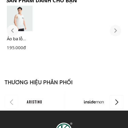
SẢN PHẨM DÀNH CHO BẠN
Áo ba lỗ
Á
Nam
195.000
đ
1
Insidemen
I
ITT006S3
I
THƯƠNG HIỆU PHÂN PHỐI