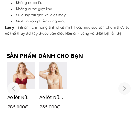
Không được là.
Không được giặt khô.
Sử dụng túi giặt khi giặt máy.
Giặt với sản phẩm cùng màu.
Lưu ý
: Hình ảnh chỉ mang tính chất minh họa, màu sắc sản phẩm thực tế
có thể thay đổi tùy thuộc vào điều kiện ánh sáng và thiết bị hiển thị.
SẢN PHẨM DÀNH CHO BẠN
Áo lót Nữ
Áo lót Nữ
Á
cúp ngực
bầu tròn
c
285.000
đ
265.000
đ
2
đệm vừa
không gọng
đ
Cecina
Cecina
C
CBR00608
CBR017
C