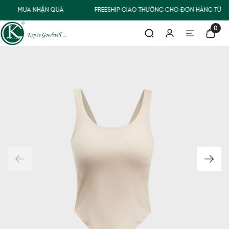
MUA NHẬN QUÀ
FREESHIP GIAO THƯỜNG CHO ĐƠN HÀNG TỪ 5
0