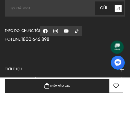
GỬI
THEO DÕI CHÚNG TÔI
1800.646.898
HOTLINE:
GIỚI THIỆU
QUY ĐỊNH HOẠT ĐỘNG
THÊM VÀO GIỎ
MANUFACTURE
THANH TOÁN