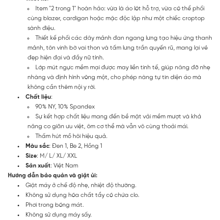
Item "2 trong 1" hoàn hảo: vừa là áo lót hỗ trợ, vừa có thể phối
cùng blazer, cardigan hoặc mặc độc lập như một chiếc croptop
sành điệu.
Thiết kế phối các dây mảnh đan ngang lưng tạo hiệu ứng thanh
mảnh, tôn vinh bờ vai thon và tấm lưng trần quyến rũ, mang lại vẻ
đẹp hiện đại và đầy nữ tính.
Lớp mút ngực mềm mại được may liền tinh tế, giúp nâng đỡ nhẹ
nhàng và định hình vòng một, cho phép nàng tự tin diện áo mà
không cần thêm nội y rời.
Chất liệu
:
90% NY, 10% Spandex
Sự kết hợp chất liệu mang đến bề mặt vải mềm mượt và khả
năng co giãn ưu việt, ôm cơ thể mà vẫn vô cùng thoải mái.
Thấm hút mồ hôi hiệu quả.
Màu sắc
: Đen 1, Be 2, Hồng 1
Size
: M/ L/ XL/ XXL
Sản xuất
: Việt Nam
Hướng dẫn bảo quản và giặt ủi:
Giặt máy ở chế độ nhẹ, nhiệt độ thường.
Không sử dụng hóa chất tẩy có chứa clo.
Phơi trong bóng mát.
Không sử dụng máy sấy.