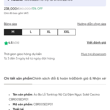
238,000₫
280,000₫
15% OFF
(Giá đã bao gồm VAT)
Bảng size
Hướng dẫn chọn size
M
L
XL
XXL
Viết đánh giá
4.5
(406)
Thời gian giao hàng dự kiến
Mua tại showroom
Từ 3 đến 5 ngày kể từ ngày đặt hàng
Chi tiết sản phẩm
Chính sách đổi & hoàn trả
Đánh giá & Nhận xét
Tên sản phẩm
: Áo Ba Lỗ Tanktop Nữ Có Đệm Ngực Solid Cecina
CBR005EDP01
Mã sản phẩm:
CBR005EDP01
Thiết kế
: