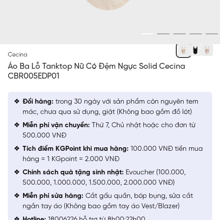
BE 2
Cecina
Áo Ba Lỗ Tanktop Nữ Có Đệm Ngực Solid Cecina
CBR005EDP01
Đổi hàng:
trong 30 ngày với sản phẩm còn nguyên tem
mác, chưa qua sử dụng, giặt (Không bao gồm đồ lót)
Miễn phí vận chuyển:
Thứ 7, Chủ nhật hoặc cho đơn từ
500.000 VNĐ
Tích điểm KGPoint khi mua hàng:
100.000 VNĐ tiền mua
hàng = 1 KGpoint = 2.000 VNĐ
Chính sách quà tặng sinh nhật:
Evoucher (100.000,
500.000, 1.000.000, 1.500.000, 2.000.000 VNĐ)
Miễn phí sửa hàng:
Cắt gấu quần, bóp bụng, sửa cắt
ngắn tay áo (Không bao gồm tay áo Vest/Blazer)
Hotline:
18006226 hỗ trợ từ 8h00:22h00