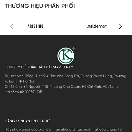
THƯƠNG HIỆU PHÂN PHỐI
CÔNG TY CỔ PHẦN ĐẦU TƯ K&G VIỆT NAM
Trụ sở chính: Tầng 11, Khối A, Tòa nhà Sông Đà, Đường Phạm Hùng, Phường
Từ Liêm, TP Hà Nội
Chi Nhánh: 84 Nguyễn Trãi, Phường Chợ Quán, Hồ Chí Minh, Việt Nam
Mã số thuế: 0105911105
ĐĂNG KÝ NHẬN TIN ĐIỆN TỬ
Hãy nhập email của bạn để nhận những tin tức mới nhất của chúng tôi