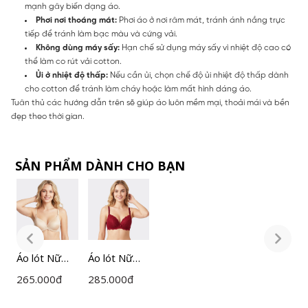
mạnh gây biến dạng áo.
Phơi nơi thoáng mát:
Phơi áo ở nơi râm mát, tránh ánh nắng trực
tiếp để tránh làm bạc màu và cứng vải.
Không dùng máy sấy:
Hạn chế sử dụng máy sấy vì nhiệt độ cao có
thể làm co rút vải cotton.
Ủi ở nhiệt độ thấp:
Nếu cần ủi, chọn chế độ ủi nhiệt độ thấp dành
cho cotton để tránh làm cháy hoặc làm mất hình dáng áo.
Tuân thủ các hướng dẫn trên sẽ giúp áo luôn mềm mại, thoải mái và bền
đẹp theo thời gian.
SẢN PHẨM DÀNH CHO BẠN
Áo lót Nữ
Áo lót Nữ
Á
bầu tròn
cúp ngực
b
265.000
đ
285.000
đ
2
không gọng
đệm vừa
k
Cecina
Cecina
C