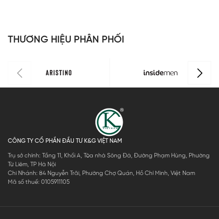
CBR017
CBR00608
C
THƯƠNG HIỆU PHÂN PHỐI
CÔNG TY CỔ PHẦN ĐẦU TƯ K&G VIỆT NAM
Trụ sở chính: Tầng 11, Khối A, Tòa nhà Sông Đà, Đường Phạm Hùng, Phường
Từ Liêm, TP Hà Nội
Chi Nhánh: 84 Nguyễn Trãi, Phường Chợ Quán, Hồ Chí Minh, Việt Nam
Mã số thuế: 0105911105