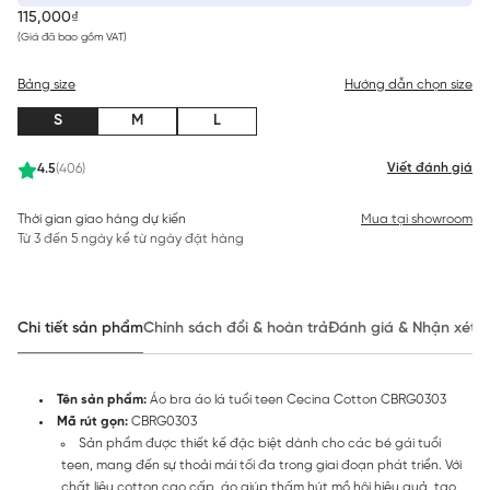
115,000₫
(Giá đã bao gồm VAT)
Bảng size
Hướng dẫn chọn size
S
M
L
Viết đánh giá
4.5
(406)
Thời gian giao hàng dự kiến
Mua tại showroom
Từ 3 đến 5 ngày kể từ ngày đặt hàng
Chi tiết sản phẩm
Chính sách đổi & hoàn trả
Đánh giá & Nhận xét
Tên sản phẩm:
Áo bra áo lá tuổi teen Cecina Cotton CBRG0303
Mã rút gọn:
CBRG0303
Sản phẩm được thiết kế đặc biệt dành cho các bé gái tuổi
teen, mang đến sự thoải mái tối đa trong giai đoạn phát triển. Với
chất liệu cotton cao cấp, áo giúp thấm hút mồ hôi hiệu quả, tạo