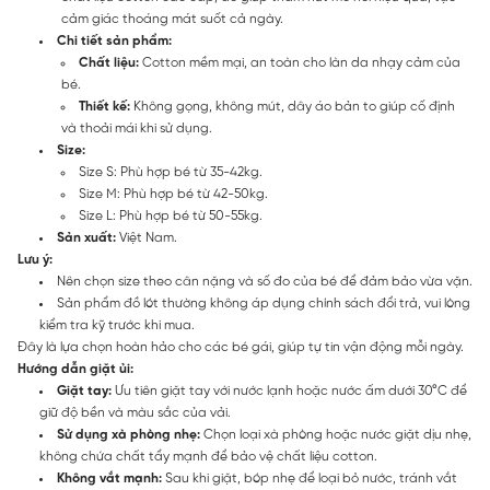
cảm giác thoáng mát suốt cả ngày.
Chi tiết sản phẩm:
Chất liệu:
Cotton mềm mại, an toàn cho làn da nhạy cảm của
bé.
Thiết kế:
Không gọng, không mút, dây áo bản to giúp cố định
và thoải mái khi sử dụng.
Size:
Size S: Phù hợp bé từ 35-42kg.
Size M: Phù hợp bé từ 42-50kg.
Size L: Phù hợp bé từ 50-55kg.
Sản xuất:
Việt Nam.
Lưu ý:
Nên chọn size theo cân nặng và số đo của bé để đảm bảo vừa vặn.
Sản phẩm đồ lót thường không áp dụng chính sách đổi trả, vui lòng
kiểm tra kỹ trước khi mua.
Đây là lựa chọn hoàn hảo cho các bé gái, giúp tự tin vận động mỗi ngày.
Hướng dẫn giặt ủi:
Giặt tay:
Ưu tiên giặt tay với nước lạnh hoặc nước ấm dưới 30°C để
giữ độ bền và màu sắc của vải.
Sử dụng xà phòng nhẹ:
Chọn loại xà phòng hoặc nước giặt dịu nhẹ,
không chứa chất tẩy mạnh để bảo vệ chất liệu cotton.
Không vắt mạnh:
Sau khi giặt, bóp nhẹ để loại bỏ nước, tránh vắt