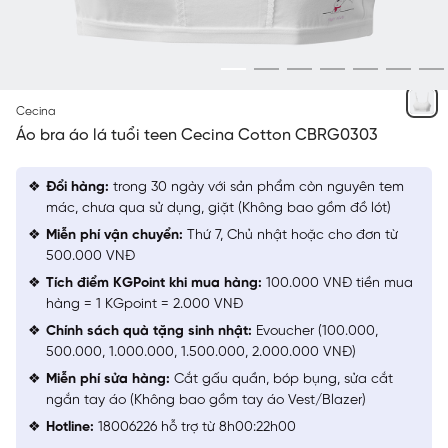
TRẮNG
Cecina
Áo bra áo lá tuổi teen Cecina Cotton CBRG0303
Đổi hàng:
trong 30 ngày với sản phẩm còn nguyên tem
mác, chưa qua sử dụng, giặt (Không bao gồm đồ lót)
Miễn phí vận chuyển:
Thứ 7, Chủ nhật hoặc cho đơn từ
500.000 VNĐ
Tích điểm KGPoint khi mua hàng:
100.000 VNĐ tiền mua
hàng = 1 KGpoint = 2.000 VNĐ
Chính sách quà tặng sinh nhật:
Evoucher (100.000,
500.000, 1.000.000, 1.500.000, 2.000.000 VNĐ)
Miễn phí sửa hàng:
Cắt gấu quần, bóp bụng, sửa cắt
ngắn tay áo (Không bao gồm tay áo Vest/Blazer)
Hotline:
18006226 hỗ trợ từ 8h00:22h00