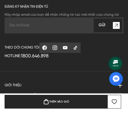
ĐĂNG KÝ NHẬN TIN ĐIỆN TỬ
Hãy nhập email của bạn để nhận những tin tức mới nhất của chúng tôi
GỬI
THEO DÕI CHÚNG TÔI
1800.646.898
HOTLINE:
GIỚI THIỆU
QUY ĐỊNH HOẠT ĐỘNG
THÊM VÀO GIỎ
MANUFACTURE
THANH TOÁN