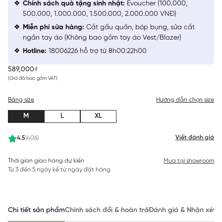
Chính sách quà tặng sinh nhật:
Evoucher (100.000,
500.000, 1.000.000, 1.500.000, 2.000.000 VNĐ)
Miễn phí sửa hàng:
Cắt gấu quần, bóp bụng, sửa cắt
ngắn tay áo (Không bao gồm tay áo Vest/Blazer)
Hotline:
18006226 hỗ trợ từ 8h00:22h00
589,000₫
(Giá đã bao gồm VAT)
Bảng size
Hướng dẫn chọn size
M
L
XL
Viết đánh giá
4.5
(406)
Thời gian giao hàng dự kiến
Mua tại showroom
Từ 3 đến 5 ngày kể từ ngày đặt hàng
Chi tiết sản phẩm
Chính sách đổi & hoàn trả
Đánh giá & Nhận xét