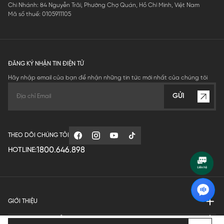
Chi Nhánh: 84 Nguyễn Trãi, Phường Chợ Quán, Hồ Chí Minh, Việt Nam
Mã số thuế: 0105911105
ĐĂNG KÝ NHẬN TIN ĐIỆN TỬ
Hãy nhập email của bạn để nhận những tin tức mới nhất của chúng tôi
GỬI
THEO DÕI CHÚNG TÔI
1800.646.898
HOTLINE:
GIỚI THIỆU
QUY ĐỊNH HOẠT ĐỘNG