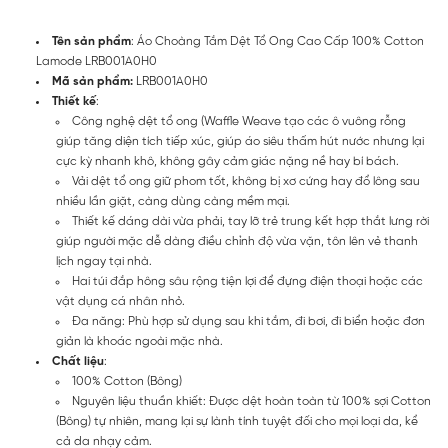
Tên sản phẩm
: Áo Choàng Tắm Dệt Tổ Ong Cao Cấp 100% Cotton
Lamode LRB001A0H0
Mã sản phẩm:
LRB001A0H0
Thiết kế
:
Công nghệ dệt tổ ong (Waffle Weave tạo các ô vuông rỗng
giúp tăng diện tích tiếp xúc, giúp áo siêu thấm hút nước nhưng lại
cực kỳ nhanh khô, không gây cảm giác nặng nề hay bí bách.
Vải dệt tổ ong giữ phom tốt, không bị xơ cứng hay đổ lông sau
nhiều lần giặt, càng dùng càng mềm mại.
Thiết kế dáng dài vừa phải, tay lỡ trẻ trung kết hợp thắt lưng rời
giúp người mặc dễ dàng điều chỉnh độ vừa vặn, tôn lên vẻ thanh
lịch ngay tại nhà.
Hai túi đắp hông sâu rộng tiện lợi để đựng điện thoại hoặc các
vật dụng cá nhân nhỏ.
Đa năng: Phù hợp sử dụng sau khi tắm, đi bơi, đi biển hoặc đơn
giản là khoác ngoài mặc nhà.
Chất liệu
:
100% Cotton (Bông)
Nguyên liệu thuần khiết: Được dệt hoàn toàn từ 100% sợi Cotton
(Bông) tự nhiên, mang lại sự lành tính tuyệt đối cho mọi loại da, kể
cả da nhạy cảm.