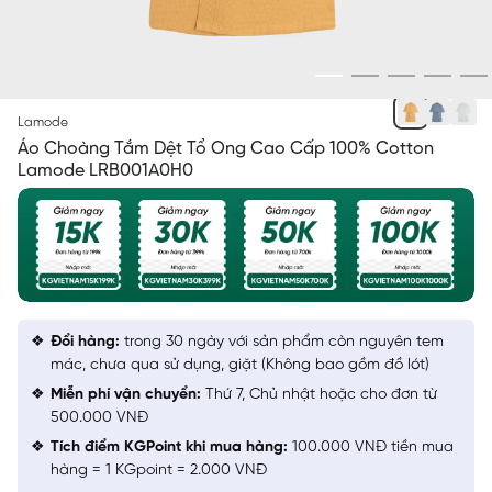
NÂU 6
Lamode
Áo Choàng Tắm Dệt Tổ Ong Cao Cấp 100% Cotton
Lamode LRB001A0H0
Đổi hàng:
trong 30 ngày với sản phẩm còn nguyên tem
mác, chưa qua sử dụng, giặt (Không bao gồm đồ lót)
Miễn phí vận chuyển:
Thứ 7, Chủ nhật hoặc cho đơn từ
500.000 VNĐ
Tích điểm KGPoint khi mua hàng:
100.000 VNĐ tiền mua
hàng = 1 KGpoint = 2.000 VNĐ