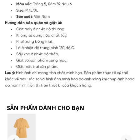
Màu sắc
: Trắng 5, Xám 39, Nâu 6
Size
: M/L/XL
Sản xuất
: Việt Nam
Hướng dẫn bảo quản và giặt ủi:
Giặt máy ở nhiệt độ thường.
Không sử dụng hóa chất tẩy.
Phơi trong bóng mát.
Là ở nhiệt độ trung bình 150 độ C.
Sấy khô ở nhiệt độ thấp.
Giặt với sản phẩm cùng màu.
Giặt mặt trái sản phẩm.
Lưu ý:
Hình ảnh chỉ mang tính chất minh họa. Sản phẩm thực tế có thể
khác về màu sắc so với hình ảnh minh họa do ánh sáng khi chụp ảnh hoặc
do màn hình hiển thị trên thiết bị của khách hàng.
SẢN PHẨM DÀNH CHO BẠN