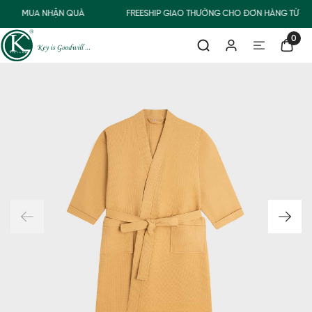
MUA NHẬN QUÀ
FREESHIP GIAO THƯỜNG CHO ĐƠN HÀNG TỪ 50
0