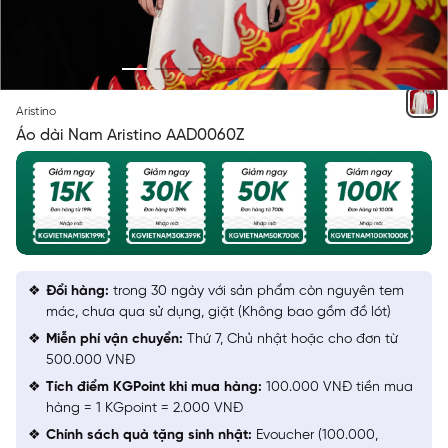
TRẮNG 6 THÊU
Aristino
Áo dài Nam Aristino AAD0060Z
Đổi hàng:
trong 30 ngày với sản phẩm còn nguyên tem
mác, chưa qua sử dụng, giặt (Không bao gồm đồ lót)
Miễn phí vận chuyển:
Thứ 7, Chủ nhật hoặc cho đơn từ
500.000 VNĐ
Tích điểm KGPoint khi mua hàng:
100.000 VNĐ tiền mua
hàng = 1 KGpoint = 2.000 VNĐ
Chính sách quà tặng sinh nhật:
Evoucher (100.000,