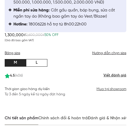
500.000, 1.000.000, 1.500.000, 2.000.000 VNĐ)
Miễn phí sửa hàng:
Cắt gấu quần, bóp bụng, sửa cắt
ngắn tay áo (Không bao gồm tay áo Vest/Blazer)
Hotline:
18006226 hỗ trợ từ 8h00:22h00
1,300,000₫
2,600,000₫
50% OFF
(Giá đã bao gồm VAT)
Bảng size
Hướng dẫn chọn size
M
L
Viết đánh giá
4.5
(406)
Thời gian giao hàng dự kiến
Mua tại showroom
Từ 3 đến 5 ngày kể từ ngày đặt hàng
Chi tiết sản phẩm
Chính sách đổi & hoàn trả
Đánh giá & Nhận xét