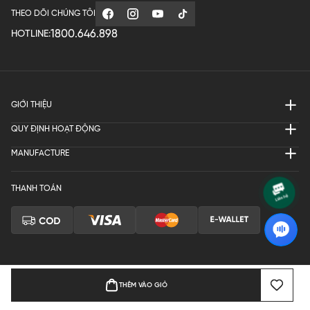
THEO DÕI CHÚNG TÔI
1800.646.898
HOTLINE:
GIỚI THIỆU
QUY ĐỊNH HOẠT ĐỘNG
MANUFACTURE
THANH TOÁN
THÊM VÀO GIỎ
Bản quyền © 2024 KGVIETNAM