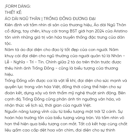
,FORM DÁNG:
THIẾT KẾ:
ÁO DÀI NGŨ THÂN | TRỐNG ĐỒNG ĐƯƠNG ĐẠI
Kiên định với tầm nhìn di sản của thương hiệu, Áo dài Ngũ Thân
cổ đứng, tay chẽn, khuy cài trong BST giới hạn 2024 của Aristino
tôn vinh những giá trị văn hóa truyền thống đặc trưng của dân
tộc.
Năm tà áo đại diện cho đạo lý tốt đẹp của con người. Năm
khuy cài đại diện cho ngũ thường của người quân tử là Nhân -
Lễ - Nghĩa - Trí - Tín. Chính giữa 2 tà áo trên thân trước được
thêu hình ảnh Trống Đồng - cũng là biểu tượng của thương
hiệu.
Trống Đồng vốn được coi là vật lễ khí, đại diện cho sức mạnh và
quyền lực trong văn hóa Việt, đồng thời cũng thể hiện cho sự
đoàn kết, dựng xây và tính thẩm mỹ nghệ thuật sinh động. Bên
cạnh đó, Trống Đồng cũng phản ánh tín ngưỡng văn hóa, và
nhận thức về lịch sử, thời gian của người Việt.
Nguồn năng lượng vĩnh cửu từ biểu tượng mặt trời 12 cánh. Sự
hoàn hảo trường tồn của biểu tượng vòng tròn. Và tầm nhìn vô
hạn thể hiện qua biểu tượng con mắt. Tất cả kết hợp cùng chất
liệu gấm cao cấp dệt hoa văn chìm, đại diện cho sự thịnh