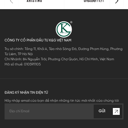
CÔNG TY CỔ PHẦN ĐẦU TƯ K&G VIỆT NAM
Trụ sở chính: Tầng 11, Khối A, Tòa nhà Sông Đà, Đường Phạm Hùng, Phường
Từ Liêm, TP Hà Nội
Chi Nhánh: 84 Nguyễn Trãi, Phường Chợ Quán, Hồ Chí Minh, Việt Nam
Mã số thuế: 0105911105
ĐĂNG KÝ NHẬN TIN ĐIỆN TỬ
Hãy nhập email của bạn để nhận những tin tức mới nhất của chúng tôi
GỬI