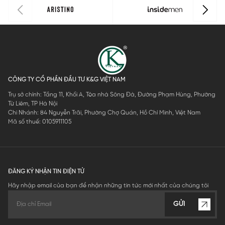
CÔNG TY CỔ PHẦN ĐẦU TƯ K&G VIỆT NAM
Trụ sở chính: Tầng 11, Khối A, Tòa nhà Sông Đà, Đường Phạm Hùng, Phường
Từ Liêm, TP Hà Nội
Chi Nhánh: 84 Nguyễn Trãi, Phường Chợ Quán, Hồ Chí Minh, Việt Nam
Mã số thuế: 0105911105
ĐĂNG KÝ NHẬN TIN ĐIỆN TỬ
Hãy nhập email của bạn để nhận những tin tức mới nhất của chúng tôi
GỬI