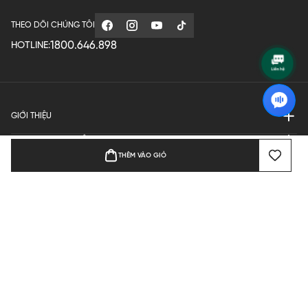
THEO DÕI CHÚNG TÔI
1800.646.898
HOTLINE:
GIỚI THIỆU
QUY ĐỊNH HOẠT ĐỘNG
THÊM VÀO GIỎ
MANUFACTURE
THANH TOÁN