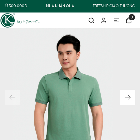
 TỪ 500.000Đ
MUA NHẬN QUÀ
FREESHIP GIAO THƯỜNG C
0