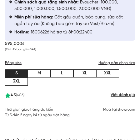
Chính sách quà tặng sinh nhật:
Evoucher (100.000,
500.000, 1.000.000, 1.500.000, 2.000.000 VNĐ)
Miễn phí sửa hàng:
Cắt gấu quần, bóp bụng, sửa cắt
ngắn tay áo (Không bao gồm tay áo Vest/Blazer)
Hotline:
18006226 hỗ trợ từ 8h00:22h00
595,000₫
(Giá đã bao gồm VAT)
Bảng size
Hướng dẫn chọn size
S
M
L
XL
XXL
3XL
Viết đánh giá
4.5
(406)
Thời gian giao hàng dự kiến
Mua tại showroom
Từ 3 đến 5 ngày kể từ ngày đặt hàng