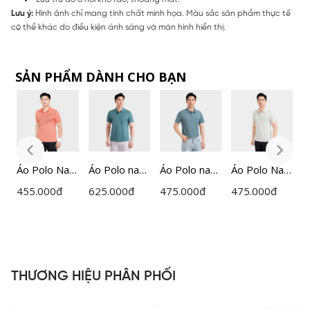
Lưu ý:
Hình ảnh chỉ mang tính chất minh họa. Màu sắc sản phẩm thực tế
có thể khác do điều kiện ánh sáng và màn hình hiển thị.
SẢN PHẨM DÀNH CHO BẠN
m
Áo Polo Nam
Áo Polo nam
Áo Polo nam
Áo Polo Nam
Á
Cam In
ngắn tay
ngắn tay
Họa Tiết
T
455.000
đ
625.000
đ
475.000
đ
475.000
đ
4
Insidemen
Insidemen
Insidemen
Insidemen
I
g
Active
dáng
dáng
Regular Fit
R
Recycle
Regular
Regular
IPS063MAH
I
P0
Polyester
IPS125MAH
IPS078MAH
0
IPS108EDP0
0
0
THƯƠNG HIỆU PHÂN PHỐI
1