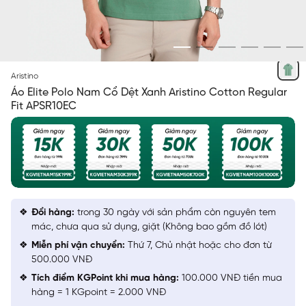
XANH LÁ 9
Aristino
Áo Elite Polo Nam Cổ Dệt Xanh Aristino Cotton Regular
Fit APSR10EC
Đổi hàng:
trong 30 ngày với sản phẩm còn nguyên tem
mác, chưa qua sử dụng, giặt (Không bao gồm đồ lót)
Miễn phí vận chuyển:
Thứ 7, Chủ nhật hoặc cho đơn từ
500.000 VNĐ
Tích điểm KGPoint khi mua hàng:
100.000 VNĐ tiền mua
hàng = 1 KGpoint = 2.000 VNĐ