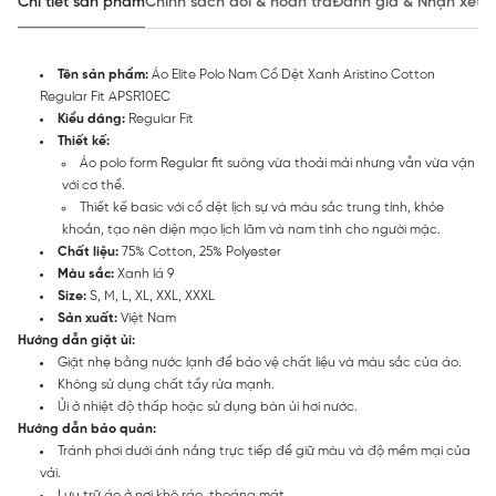
Chi tiết sản phẩm
Chính sách đổi & hoàn trả
Đánh giá & Nhận xét
Tên sản phẩm:
Áo Elite Polo Nam Cổ Dệt Xanh Aristino Cotton
Regular Fit APSR10EC
Kiểu dáng:
Regular Fit
Thiết kế:
Áo polo form Regular fit suông vừa thoải mải nhưng vẫn vừa vặn
với cơ thể.
Thiết kế basic với cổ dệt lịch sự và màu sắc trung tính, khỏe
khoắn, tạo nên diện mạo lịch lãm và nam tính cho người mặc.
Chất liệu:
75% Cotton, 25% Polyester
Màu sắc:
Xanh lá 9
Size:
S, M, L, XL, XXL, XXXL
Sản xuất:
Việt Nam
Hướng dẫn giặt ủi:
Giặt nhẹ bằng nước lạnh để bảo vệ chất liệu và màu sắc của áo.
Không sử dụng chất tẩy rửa mạnh.
Ủi ở nhiệt độ thấp hoặc sử dụng bàn ủi hơi nước.
Hướng dẫn bảo quản:
Tránh phơi dưới ánh nắng trực tiếp để giữ màu và độ mềm mại của
vải.
Lưu trữ áo ở nơi khô ráo, thoáng mát.