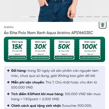
XANH AQUA 10
Aristino
Áo Elite Polo Nam Xanh Aqua Aristino APS166S3EC
Đổi hàng:
trong 30 ngày với sản phẩm còn nguyên tem
mác, chưa qua sử dụng, giặt (Không bao gồm đồ lót)
Miễn phí vận chuyển:
Thứ 7, Chủ nhật hoặc cho đơn từ
500.000 VNĐ
Tích điểm KGPoint khi mua hàng:
100.000 VNĐ tiền mua
hàng = 1 KGpoint = 2.000 VNĐ
Chính sách quà tặng sinh nhật:
Evoucher (100.000,