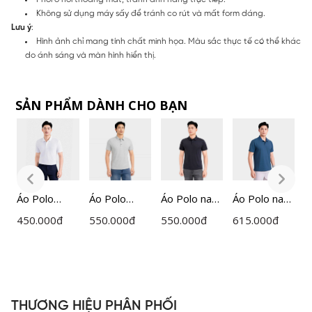
Không sử dụng máy sấy để tránh co rút và mất form dáng.
Lưu ý
:
Hình ảnh chỉ mang tính chất minh họa. Màu sắc thực tế có thể khác
do ánh sáng và màn hình hiển thị.
SẢN PHẨM DÀNH CHO BẠN
m
Áo Polo
Áo Polo
Áo Polo nam
Áo Polo nam
Á
Ngắn Tay
ngắn tay
ngắn tay cổ
ngắn tay
N
450.000
đ
550.000
đ
550.000
đ
615.000
đ
4
Nam
nam
dán
Insidemen
g
Insidemen
Insidemen
Insidemen
Active dáng
I
Regular
dệt Jacquard
dệt Jacquard
Regular
R
P0
IPS215AH0
cổ dán cao
vân chìm
IPS117EDP0
I
cấp dáng
IPS122MAH
1
THƯƠNG HIỆU PHÂN PHỐI
Regular Fit
0