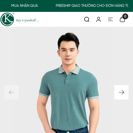
MUA NHẬN QUÀ
FREESHIP GIAO THƯỜNG CHO ĐƠN HÀNG TỪ 5
0