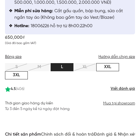
500.000, 1.000.000, 1.500.000, 2.000.000 VNĐ)
Miễn phí sửa hàng:
Cắt gấu quần, bóp bụng, sửa cắt
ngắn tay áo (Không bao gồm tay áo Vest/Blazer)
Hotline:
18006226 hỗ trợ từ 8h00:22h00
650,000₫
(Giá đã bao gồm VAT)
Bảng size
Hướng dẫn chọn size
S
M
L
XL
XXL
3XL
Viết đánh giá
4.5
(406)
Thời gian giao hàng dự kiến
Mua tại showroom
Từ 3 đến 5 ngày kể từ ngày đặt hàng
Chi tiết sản phẩm
Chính sách đổi & hoàn trả
Đánh giá & Nhận xét