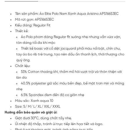
Tên sản phẩm: Áo Elite Polo Nam Xanh Aqua Aristino APS166S3EC
Mã rút gọn: APS166S3EC
Kiểu dáng: Regular Fit
Thiết kế:
Áo Polo phom dáng Regular fit suông nhẹ nhưng vẫn vừa vặn,
tôn dáng tối đa khi mặc
Thiết kế basic với cổ dệt jacquard phối màu nổi bật, chỉn chu,
tay áo bo rib trẻ trung, tạo nên dấu ấn thanh lịch, thời thượng cho
quý ông.
Chất liệu:
53% Cotton thoáng khí, thấm mồ hôi vượt trội và thân thiện với
làn da
40.5% polyester giữ sắc màu bền đẹp, bề mặt trơn mịn và mỏng
nhẹ
6.5% Spandex đem đến độ co giãn nhẹ
Màu sắc: Xanh aqua 10
Size: S/ M/ L/ XL/ XXL/ XXXL
Hướng dẫn bảo quản và giặt ủi
:
Giặt dưới 30°C, dùng chất tẩy nhẹ.
Ủi nhiệt độ thấp, tránh ủi trực tiếp lên họa tiết và logo.
Phơi ở nơi thoáng mát, tránh ánh nắng trực tiếp.