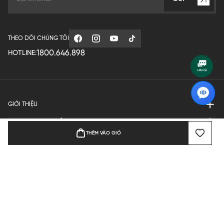
THEO DÕI CHÚNG TÔI
1800.646.898
HOTLINE:
GIỚI THIỆU
QUY ĐỊNH HOẠT ĐỘNG
THÊM VÀO GIỎ
MANUFACTURE
THANH TOÁN