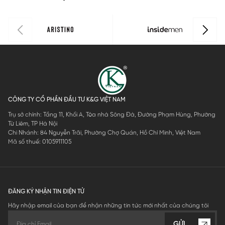
IPS121MAH
0
CÔNG TY CỔ PHẦN ĐẦU TƯ K&G VIỆT NAM
Trụ sở chính: Tầng 11, Khối A, Tòa nhà Sông Đà, Đường Phạm Hùng, Phường
Từ Liêm, TP Hà Nội
Chi Nhánh: 84 Nguyễn Trãi, Phường Chợ Quán, Hồ Chí Minh, Việt Nam
Mã số thuế: 0105911105
ĐĂNG KÝ NHẬN TIN ĐIỆN TỬ
Hãy nhập email của bạn để nhận những tin tức mới nhất của chúng tôi
GỬI