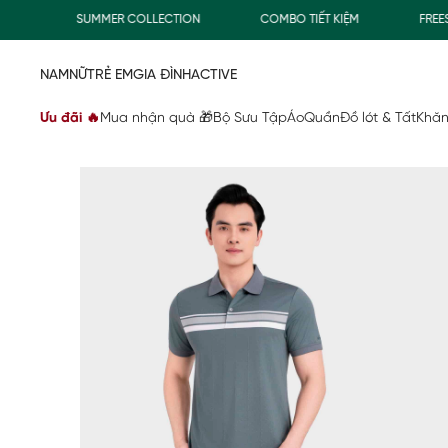
SUMMER COLLECTION
COMBO TIẾT KIỆM
FREESHIP
NAM
NỮ
TRẺ EM
GIA ĐÌNH
ACTIVE
Ưu đãi 🔥
Mua nhận quà 🎁
Bộ Sưu Tập
Áo
Quần
Đồ lót & Tất
Khăn