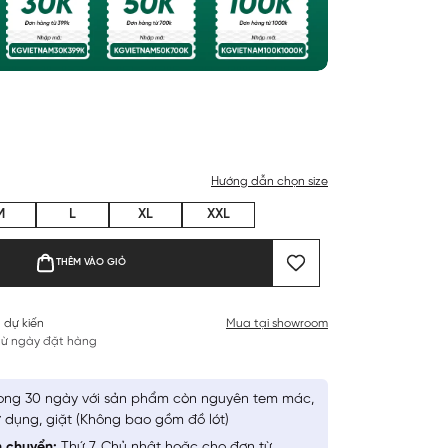
Hướng dẫn chọn size
M
L
XL
XXL
THÊM VÀO GIỎ
 dự kiến
Mua tại showroom
 từ ngày đặt hàng
ong 30 ngày với sản phẩm còn nguyên tem mác,
 dụng, giặt (Không bao gồm đồ lót)
n chuyển:
Thứ 7, Chủ nhật hoặc cho đơn từ