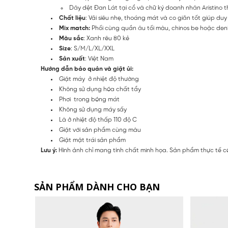
Dây dệt Đan Lát tại cổ và chữ ký doanh nhân Aristino t
Chất liệu
: Vải siêu nhẹ, thoáng mát và co giãn tốt giúp duy
Mix match:
Phối cùng quần âu tối màu, chinos be hoặc denim
Màu sắc
: Xanh rêu 80 kẻ
Size
: S/M/L/XL/XXL
Sản xuất
: Việt Nam
Hướng dẫn bảo quản và giặt ủi:
Giặt máy ở nhiệt độ thường
Không sử dụng hóa chất tẩy
Phơi trong bóng mát
Không sử dụng máy sấy
Là ở nhiệt độ thấp 110 độ C
Giặt với sản phẩm cùng màu
Giặt mặt trái sản phẩm
Lưu ý:
Hình ảnh chỉ mang tính chất minh họa. Sản phẩm thực tế có
SẢN PHẨM DÀNH CHO BẠN