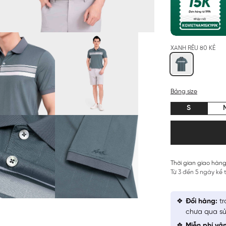
XANH RÊU 80 KẺ
Bảng size
S
Thời gian giao hàng
Từ 3 đến 5 ngày kể
Đổi hàng:
tr
chưa qua sử
Miễn phí vậ