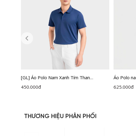
3
[GL] Áo Polo Nam Xanh Tím Than
Áo Polo n
Insidemen IPS099EGP01
Regular 
450.000
đ
625.000
đ
THƯƠNG HIỆU PHÂN PHỐI