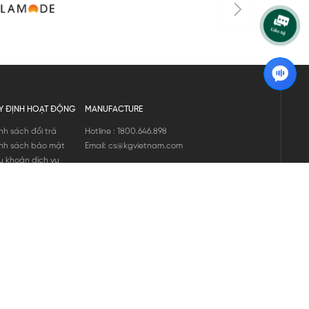
Y ĐỊNH HOẠT ĐỘNG
MANUFACTURE
nh sách đổi trả
Hotline : 1800.646.898
nh sách bảo mật
Email: cs@kgvietnam.com
u khoản dịch vụ
nh sách bảo hành
ng tin hàng hóa
ớng dẫn mua hàng
nh sách vận chuyển