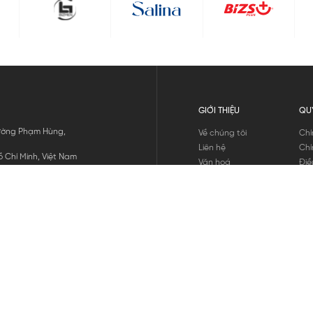
GIỚI THIỆU
QU
 Đường Phạm Hùng,
Về chúng tôi
Chí
Liên hệ
Chí
 Chí Minh, Việt Nam
Văn hoá
Điề
Tuyển dụng
Chí
Tin tức
Thô
Hư
Chí
THANH TOÁN
chúng tôi
GỬI