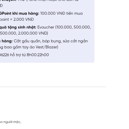
NĐ
GPoint khi mua hàng:
100.000 VNĐ tiền mua
point = 2.000 VNĐ
quà tặng sinh nhật:
Evoucher (100.000, 500.000,
1.500.000, 2.000.000 VNĐ)
a hàng:
Cắt gấu quần, bóp bụng, sửa cắt ngắn
ng bao gồm tay áo Vest/Blazer)
6226 hỗ trợ từ 8h00:22h00
cho người mặc,