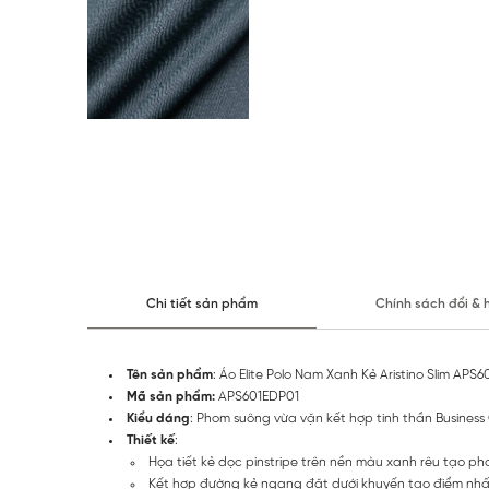
Chi tiết sản phẩm
Chính sách đổi & 
Tên sản phẩm
: Áo Elite Polo Nam Xanh Kẻ Aristino Slim APS
Mã sản phẩm:
APS601EDP01
Kiểu dáng
: Phom suông vừa vặn kết hợp tinh thần Business
Thiết kế
:
Họa tiết kẻ dọc pinstripe trên nền màu xanh rêu tạo p
Kết hợp đường kẻ ngang đặt dưới khuyến tạo điểm nhấ