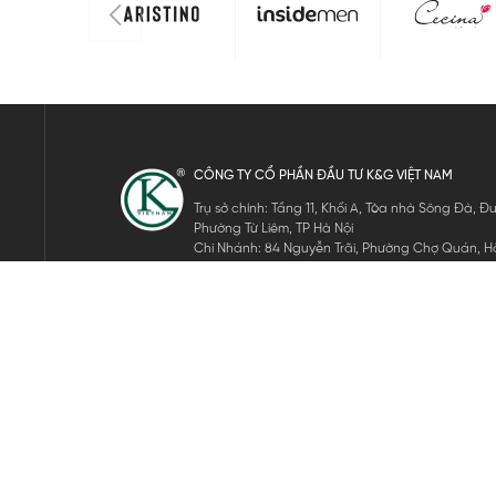
CÔNG TY CỔ PHẦN ĐẦU TƯ K&G VIỆT NAM
Trụ sở chính: Tầng 11, Khối A, Tòa nhà Sông Đà,
Phường Từ Liêm, TP Hà Nội
Chi Nhánh: 84 Nguyễn Trãi, Phường Chợ Quán, Hồ
Mã số thuế: 0105911105
ĐĂNG KÝ NHẬN TIN ĐIỆN TỬ
Hãy nhập email của bạn để nhận những tin tức mới nhất của 