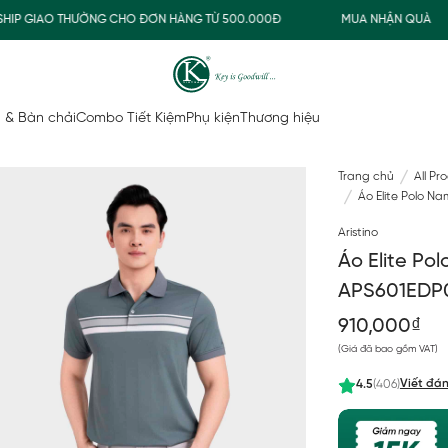
 GIAO THƯỜNG CHO ĐƠN HÀNG TỪ 500.000Đ
MUA NHẬN QUÀ
 & Bàn chải
Combo Tiết Kiệm
Phụ kiện
Thương hiệu
Trang chủ
All Pr
Áo Elite Polo N
Aristino
Áo Elite Po
APS601EDP
910,000₫
(Giá đã bao gồm VAT)
Viết đán
4.5
(406)