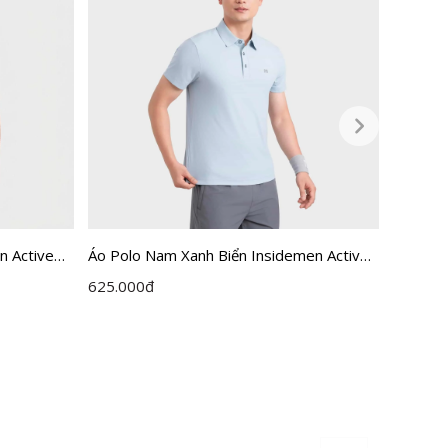
n Active
Áo Polo Nam Xanh Biển Insidemen Active
Áo Polo
IPS110EDP01
dệt Jac
625.000
đ
550.00