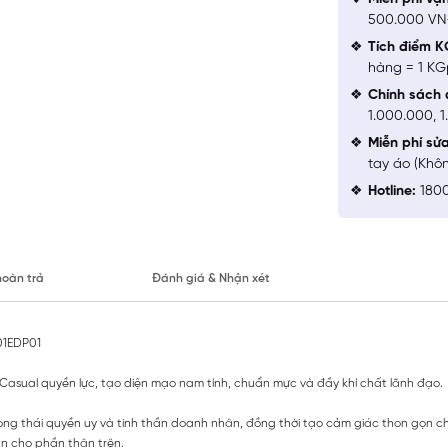
500.000 V
Tích điểm K
hàng = 1 KG
Chính sách 
1.000.000, 
Miễn phí sử
tay áo (Khô
Hotline:
1800
hoàn trả
Đánh giá & Nhận xét
601EDP01
 Casual quyền lực, tạo diện mạo nam tính, chuẩn mực và đầy khí chất lãnh đạo.
hong thái quyền uy và tinh thần doanh nhân, đồng thời tạo cảm giác thon gọn 
n cho phần thân trên.