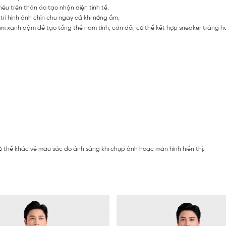
hêu trên thân áo tạo nhận diện tinh tế.
 trì hình ảnh chỉn chu ngay cả khi nóng ẩm.
 xanh đậm để tạo tổng thể nam tính, cân đối; có thể kết hợp sneaker trắng hoặ
 thể khác về màu sắc do ánh sáng khi chụp ảnh hoặc màn hình hiển thị.