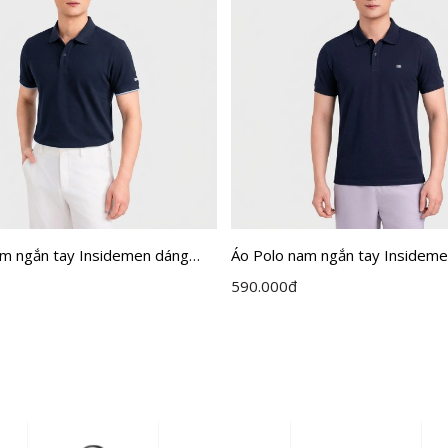
am ngắn tay Insidemen dáng
Áo Polo nam ngắn tay Insideme
IPS126MAH0
dáng Regular IPS111EDP01
590.000
đ