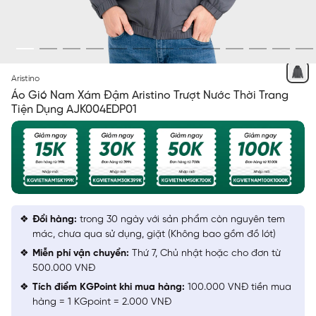
XÁM 238
Aristino
Áo Gió Nam Xám Đậm Aristino Trượt Nước Thời Trang
Tiện Dụng AJK004EDP01
Đổi hàng:
trong 30 ngày với sản phẩm còn nguyên tem
mác, chưa qua sử dụng, giặt (Không bao gồm đồ lót)
Miễn phí vận chuyển:
Thứ 7, Chủ nhật hoặc cho đơn từ
500.000 VNĐ
Tích điểm KGPoint khi mua hàng:
100.000 VNĐ tiền mua
hàng = 1 KGpoint = 2.000 VNĐ