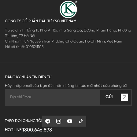
CÔNG TY CỔ PHẦN ĐẦU TƯ K&G VIỆT NAM
Trụ sở chính: Tầng 11, Khối A, Tòa nhà Sông Đà, Đường Phạm Hùng, Phường
Từ Liêm, TP Hà Nội
Chi Nhánh: 84 Nguyễn Trãi, Phường Chợ Quán, Hồ Chí Minh, Việt Nam
Mã số thuế: 0105911105
ĐĂNG KÝ NHẬN TIN ĐIỆN TỬ
Hãy nhập email của bạn để nhận những tin tức mới nhất của chúng tôi
GỬI
THEO DÕI CHÚNG TÔI
1800.646.898
HOTLINE: