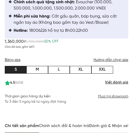
Chính sách quà tặng sinh nhật:
Evoucher (100.000,
500.000, 1.000.000, 1.500.000, 2.000.000 VNĐ)
Miễn phí sửa hàng:
Cắt gấu quần, bóp bụng, sửa cắt
ngắn tay áo (Không bao gồm tay áo Vest/Blazer)
Hotline:
18006226 hỗ trợ từ 8h00:22h00
1,360,000₫
1,700,000₫
20% OFF
(Giá đã bao gồm VAT)
Bảng size
Hướng dẫn chọn size
S
M
L
XL
XXL
Viết đánh giá
4.5
(406)
Thời gian giao hàng dự kiến
Mua tại showroom
Từ 3 đến 5 ngày kể từ ngày đặt hàng
Chi tiết sản phẩm
Chính sách đổi & hoàn trả
Đánh giá & Nhận xét