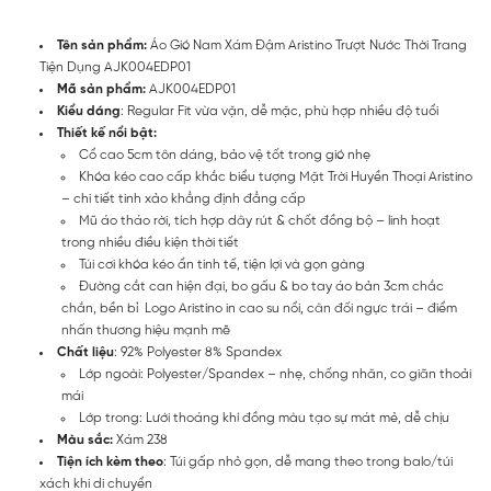
Tên sản phẩm:
Áo Gió Nam Xám Đậm Aristino Trượt Nước Thời Trang
Tiện Dụng AJK004EDP01
Mã sản phẩm:
AJK004EDP01
Kiểu dáng
: Regular Fit vừa vặn, dễ mặc, phù hợp nhiều độ tuổi
Thiết kế nổi bật:
Cổ cao 5cm tôn dáng, bảo vệ tốt trong gió nhẹ
Khóa kéo cao cấp khắc biểu tượng Mặt Trời Huyền Thoại Aristino
– chi tiết tinh xảo khẳng định đẳng cấp
Mũ áo tháo rời, tích hợp dây rút & chốt đồng bộ – linh hoạt
trong nhiều điều kiện thời tiết
Túi cơi khóa kéo ẩn tinh tế, tiện lợi và gọn gàng
Đường cắt can hiện đại, bo gấu & bo tay áo bản 3cm chắc
chắn, bền bỉ Logo Aristino in cao su nổi, cân đối ngực trái – điểm
nhấn thương hiệu mạnh mẽ
Chất liệu
: 92% Polyester 8% Spandex
Lớp ngoài: Polyester/Spandex – nhẹ, chống nhăn, co giãn thoải
mái
Lớp trong: Lưới thoáng khí đồng màu tạo sự mát mẻ, dễ chịu
Màu sắc:
Xám 238
Tiện ích kèm theo
: Túi gấp nhỏ gọn, dễ mang theo trong balo/túi
xách khi di chuyển