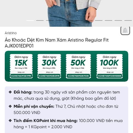
XÁM 13 MF
Aristino
Áo Khoác Dệt Kim Nam Xám Aristino Regular Fit
AJK001EDP01
Đổi hàng:
trong 30 ngày với sản phẩm còn nguyên tem
mác, chưa qua sử dụng, giặt (Không bao gồm đồ lót)
Miễn phí vận chuyển:
Thứ 7, Chủ nhật hoặc cho đơn từ
500.000 VNĐ
Tích điểm KGPoint khi mua hàng:
100.000 VNĐ tiền mua
hàng = 1 KGpoint = 2.000 VNĐ