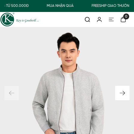
NG TỪ 500.000Đ
MUA NHẬN QUÀ
FREESHIP GIAO THƯỜNG 
0