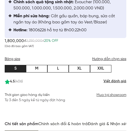
Chính sách quà tặng sinh nhật:
Evoucher (100.000,
500.000, 1.000.000, 1.500.000, 2.000.000 VNĐ)
Miễn phí sửa hàng:
Cắt gấu quần, bóp bụng, sửa cắt
ngắn tay áo (Không bao gồm tay áo Vest/Blazer)
Hotline:
18006226 hỗ trợ từ 8h00:22h00
1,800,000₫
2,250,000₫
20% OFF
(Giá đã bao gồm VAT)
Bảng size
Hướng dẫn chọn size
S
M
L
XL
XXL
Viết đánh giá
4.5
(406)
Thời gian giao hàng dự kiến
Mua tại showroom
Từ 3 đến 5 ngày kể từ ngày đặt hàng
Chi tiết sản phẩm
Chính sách đổi & hoàn trả
Đánh giá & Nhận xét