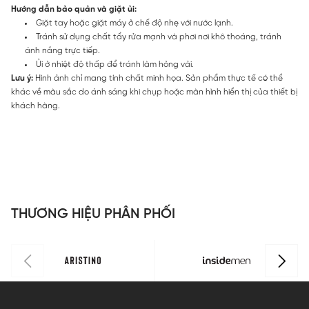
Hướng dẫn bảo quản và giặt ủi:
Giặt tay hoặc giặt máy ở chế độ nhẹ với nước lạnh.
Tránh sử dụng chất tẩy rửa mạnh và phơi nơi khô thoáng, tránh
ánh nắng trực tiếp.
Ủi ở nhiệt độ thấp để tránh làm hỏng vải.
Lưu ý:
Hình ảnh chỉ mang tính chất minh họa. Sản phẩm thực tế có thể
khác về màu sắc do ánh sáng khi chụp hoặc màn hình hiển thị của thiết bị
khách hàng.
THƯƠNG HIỆU PHÂN PHỐI