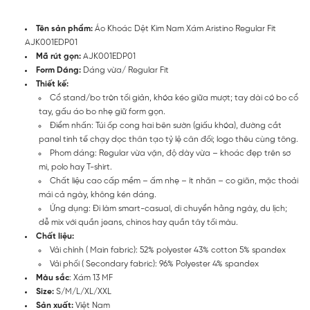
Tên sản phẩm:
Áo Khoác Dệt Kim Nam Xám Aristino Regular Fit
AJK001EDP01
Mã rút gọn:
AJK001EDP01
Form Dáng:
Dáng vừa/ Regular Fit
Thiết kế:
Cổ stand/bo tròn tối giản, khóa kéo giữa mượt; tay dài có bo cổ
tay, gấu áo bo nhẹ giữ form gọn.
Điểm nhấn: Túi ốp cong hai bên sườn (giấu khóa), đường cắt
panel tinh tế chạy dọc thân tạo tỷ lệ cân đối; logo thêu cùng tông.
Phom dáng: Regular vừa vặn, độ dày vừa – khoác đẹp trên sơ
mi, polo hay T-shirt.
Chất liệu cao cấp mềm – ấm nhẹ – ít nhăn – co giãn, mặc thoải
mái cả ngày, không kén dáng.
Ứng dụng: Đi làm smart-casual, di chuyển hằng ngày, du lịch;
dễ mix với quần jeans, chinos hay quần tây tối màu.
Chất liệu:
Vải chính ( Main fabric): 52% polyester 43% cotton 5% spandex
Vải phối ( Secondary fabric): 96% Polyester 4% spandex
Màu sắc
: Xám 13 MF
Size:
S/M/L/XL/XXL
Sản xuất:
Việt Nam