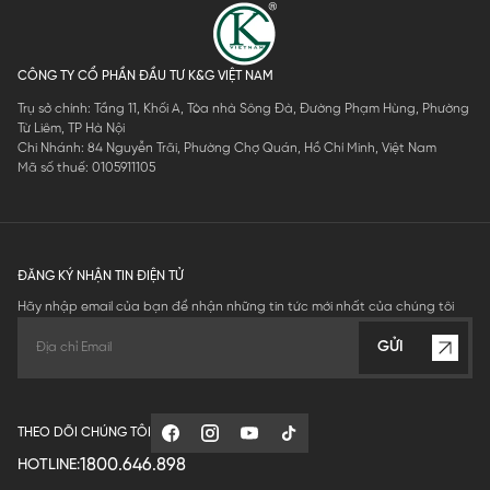
CÔNG TY CỔ PHẦN ĐẦU TƯ K&G VIỆT NAM
Trụ sở chính: Tầng 11, Khối A, Tòa nhà Sông Đà, Đường Phạm Hùng, Phường
Từ Liêm, TP Hà Nội
Chi Nhánh: 84 Nguyễn Trãi, Phường Chợ Quán, Hồ Chí Minh, Việt Nam
Mã số thuế: 0105911105
ĐĂNG KÝ NHẬN TIN ĐIỆN TỬ
Hãy nhập email của bạn để nhận những tin tức mới nhất của chúng tôi
GỬI
THEO DÕI CHÚNG TÔI
1800.646.898
HOTLINE: