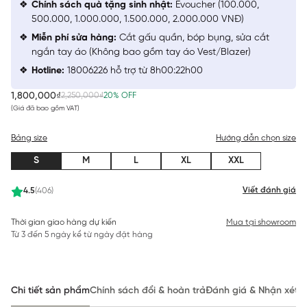
Chính sách quà tặng sinh nhật:
Evoucher (100.000,
500.000, 1.000.000, 1.500.000, 2.000.000 VNĐ)
Miễn phí sửa hàng:
Cắt gấu quần, bóp bụng, sửa cắt
ngắn tay áo (Không bao gồm tay áo Vest/Blazer)
Hotline:
18006226 hỗ trợ từ 8h00:22h00
1,800,000₫
2,250,000₫
20% OFF
(Giá đã bao gồm VAT)
Bảng size
Hướng dẫn chọn size
S
M
L
XL
XXL
Viết đánh giá
4.5
(406)
Thời gian giao hàng dự kiến
Mua tại showroom
Từ 3 đến 5 ngày kể từ ngày đặt hàng
Chi tiết sản phẩm
Chính sách đổi & hoàn trả
Đánh giá & Nhận xét