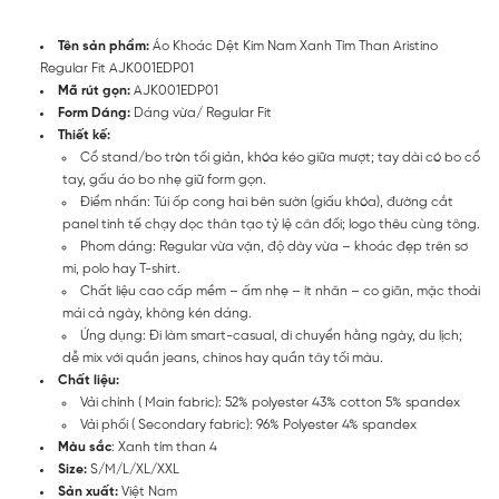
Tên sản phẩm:
Áo Khoác Dệt Kim Nam Xanh Tím Than Aristino
Regular Fit AJK001EDP01
Mã rút gọn:
AJK001EDP01
Form Dáng:
Dáng vừa/ Regular Fit
Thiết kế:
Cổ stand/bo tròn tối giản, khóa kéo giữa mượt; tay dài có bo cổ
tay, gấu áo bo nhẹ giữ form gọn.
Điểm nhấn: Túi ốp cong hai bên sườn (giấu khóa), đường cắt
panel tinh tế chạy dọc thân tạo tỷ lệ cân đối; logo thêu cùng tông.
Phom dáng: Regular vừa vặn, độ dày vừa – khoác đẹp trên sơ
mi, polo hay T-shirt.
Chất liệu cao cấp mềm – ấm nhẹ – ít nhăn – co giãn, mặc thoải
mái cả ngày, không kén dáng.
Ứng dụng: Đi làm smart-casual, di chuyển hằng ngày, du lịch;
dễ mix với quần jeans, chinos hay quần tây tối màu.
Chất liệu:
Vải chính ( Main fabric): 52% polyester 43% cotton 5% spandex
Vải phối ( Secondary fabric): 96% Polyester 4% spandex
Màu sắc
: Xanh tím than 4
Size:
S/M/L/XL/XXL
Sản xuất:
Việt Nam