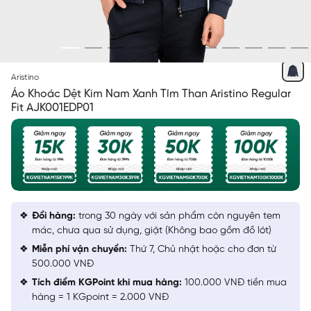
XANH TÍM THAN 4
Aristino
Áo Khoác Dệt Kim Nam Xanh Tím Than Aristino Regular
Fit AJK001EDP01
Đổi hàng:
trong 30 ngày với sản phẩm còn nguyên tem
mác, chưa qua sử dụng, giặt (Không bao gồm đồ lót)
Miễn phí vận chuyển:
Thứ 7, Chủ nhật hoặc cho đơn từ
500.000 VNĐ
Tích điểm KGPoint khi mua hàng:
100.000 VNĐ tiền mua
hàng = 1 KGpoint = 2.000 VNĐ