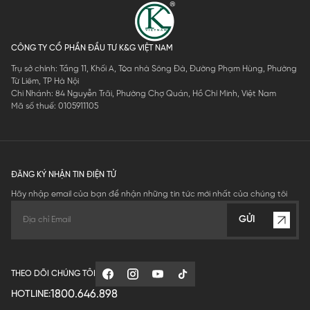
CÔNG TY CỔ PHẦN ĐẦU TƯ K&G VIỆT NAM
Trụ sở chính: Tầng 11, Khối A, Tòa nhà Sông Đà, Đường Phạm Hùng, Phường
Từ Liêm, TP Hà Nội
Chi Nhánh: 84 Nguyễn Trãi, Phường Chợ Quán, Hồ Chí Minh, Việt Nam
Mã số thuế: 0105911105
ĐĂNG KÝ NHẬN TIN ĐIỆN TỬ
Hãy nhập email của bạn để nhận những tin tức mới nhất của chúng tôi
GỬI
THEO DÕI CHÚNG TÔI
1800.646.898
HOTLINE: