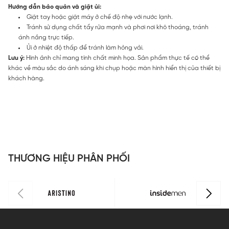
Hướng dẫn bảo quản và giặt ủi:
Giặt tay hoặc giặt máy ở chế độ nhẹ với nước lạnh.
Tránh sử dụng chất tẩy rửa mạnh và phơi nơi khô thoáng, tránh
ánh nắng trực tiếp.
Ủi ở nhiệt độ thấp để tránh làm hỏng vải.
Lưu ý:
Hình ảnh chỉ mang tính chất minh họa. Sản phẩm thực tế có thể
khác về màu sắc do ánh sáng khi chụp hoặc màn hình hiển thị của thiết bị
khách hàng.
THƯƠNG HIỆU PHÂN PHỐI