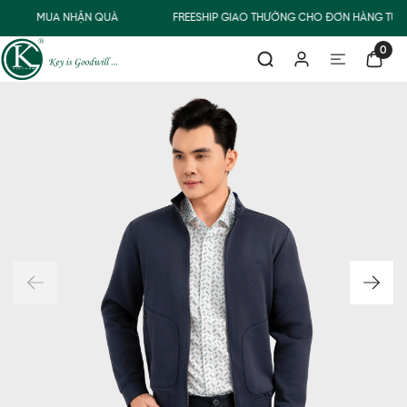
MUA NHẬN QUÀ
FREESHIP GIAO THƯỜNG CHO ĐƠN HÀNG TỪ 5
0