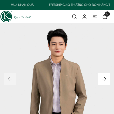
MUA NHẬN QUÀ
FREESHIP GIAO THƯỜNG CHO ĐƠN HÀNG TỪ 
0