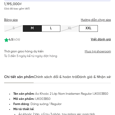
1,195,000₫
(Giá đã bao gồm VAT)
Bảng size
Hướng dẫn chọn size
S
M
L
XL
XXL
Viết đánh giá
4.5
(406)
Thời gian giao hàng dự kiến
Mua tại showroom
Từ 3 đến 5 ngày kể từ ngày đặt hàng
Chi tiết sản phẩm
Chính sách đổi & hoàn trả
Đánh giá & Nhận xét
Tên sản phẩm:
Áo Khoác 2 Lớp Nam Insidemen Regular IJK003BS0
Mã sản phẩm:
IJK003BS0
Form dáng
: Dáng suông/ Regular
Mô tả thiết kế
:
Áo khoác 2 lớp, cổ trụ 3 phân, tay măng séc nam tính