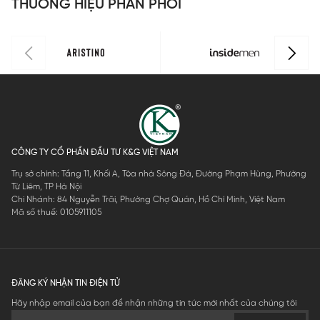
THƯƠNG HIỆU PHÂN PHỐI
CÔNG TY CỔ PHẦN ĐẦU TƯ K&G VIỆT NAM
Trụ sở chính: Tầng 11, Khối A, Tòa nhà Sông Đà, Đường Phạm Hùng, Phường
Từ Liêm, TP Hà Nội
Chi Nhánh: 84 Nguyễn Trãi, Phường Chợ Quán, Hồ Chí Minh, Việt Nam
Mã số thuế: 0105911105
ĐĂNG KÝ NHẬN TIN ĐIỆN TỬ
Hãy nhập email của bạn để nhận những tin tức mới nhất của chúng tôi