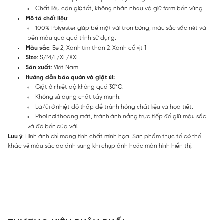
Chất liệu cản gió tốt, không nhăn nhàu và giữ form bền vững
Mô tả chất liệu
:
100% Polyester giúp bề mặt vải trơn bóng, màu sắc sắc nét và
bền màu qua quá trình sử dụng.
Màu sắc
: Be 2, Xanh tím than 2, Xanh cổ vịt 1
Size
: S/M/L/XL/XXL
Sản xuất
: Việt Nam
Hướng dẫn bảo quản và giặt ủi:
Giặt ở nhiệt độ không quá 30°C.
Không sử dụng chất tẩy mạnh.
Là/ủi ở nhiệt độ thấp để tránh hỏng chất liệu và họa tiết.
Phơi nơi thoáng mát, tránh ánh nắng trực tiếp để giữ màu sắc
và độ bền của vải.
Lưu ý
: Hình ảnh chỉ mang tính chất minh họa. Sản phẩm thực tế có thể
khác về màu sắc do ánh sáng khi chụp ảnh hoặc màn hình hiển thị.