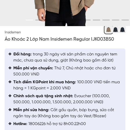
BE 2
Insidemen
Áo Khoác 2 Lớp Nam Insidemen Regular IJK003BS0
Đổi hàng:
trong 30 ngày với sản phẩm còn nguyên tem
mác, chưa qua sử dụng, giặt (Không bao gồm đồ lót)
Miễn phí vận chuyển:
Thứ 7, Chủ nhật hoặc cho đơn từ
500.000 VNĐ
Tích điểm KGPoint khi mua hàng:
100.000 VNĐ tiền mua
hàng = 1 KGpoint = 2.000 VNĐ
Chính sách quà tặng sinh nhật:
Evoucher (100.000,
500.000, 1.000.000, 1.500.000, 2.000.000 VNĐ)
Miễn phí sửa hàng:
Cắt gấu quần, bóp bụng, sửa cắt
ngắn tay áo (Không bao gồm tay áo Vest/Blazer)
Hotline:
18006226 hỗ trợ từ 8h00:22h00