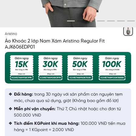
XÁM
Aristino
Áo Khoác 2 lớp Nam Xám Aristino Regular Fit
AJK606EDP01
Đổi hàng:
trong 30 ngày với sản phẩm còn nguyên tem
mác, chưa qua sử dụng, giặt (Không bao gồm đồ lót)
Miễn phí vận chuyển:
Thứ 7, Chủ nhật hoặc cho đơn từ
500.000 VNĐ
Tích điểm KGPoint khi mua hàng:
100.000 VNĐ tiền mua
hàng = 1 KGpoint = 2.000 VNĐ