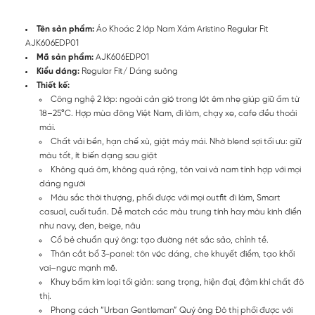
Tên sản phẩm:
Áo Khoác 2 lớp Nam Xám Aristino Regular Fit
AJK606EDP01
Mã sản phẩm:
AJK606EDP01
Kiểu dáng:
Regular Fit/ Dáng suông
Thiết kế:
Công nghệ 2 lớp: ngoài cản gió trong lót êm nhẹ giúp giữ ấm từ
18–25°C. Hợp mùa đông Việt Nam, đi làm, chạy xe, cafe đều thoải
mái.
Chất vải bền, hạn chế xù, giặt máy mái. Nhờ blend sợi tối ưu: giữ
màu tốt, ít biến dạng sau giặt
Không quá ôm, không quá rộng, tôn vai và nam tính hợp với mọi
dáng người
Màu sắc thời thượng, phối được với mọi outfit đi làm, Smart
casual, cuối tuần. Dễ match các màu trung tính hay màu kinh điển
như navy, đen, beige, nâu
Cổ bẻ chuẩn quý ông: tạo đường nét sắc sảo, chỉnh tề.
Thân cắt bổ 3-panel: tôn vóc dáng, che khuyết điểm, tạo khối
vai–ngực mạnh mẽ.
Khuy bấm kim loại tối giản: sang trọng, hiện đại, đậm khí chất đô
thị.
Phong cách “Urban Gentleman” Quý ông Đô thị phối được với