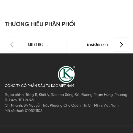
THƯƠNG HIỆU PHÂN PHỐI
CÔNG TY CỔ PHẦN ĐẦU TƯ K&G VIỆT NAM
Trụ sở chính: Tầng 11, Khối A, Tòa nhà Sông Đà, Đường Phạm Hùng, Phường
Từ Liêm, TP Hà Nội
Chi Nhánh: 84 Nguyễn Trãi, Phường Chợ Quán, Hồ Chí Minh, Việt Nam
Mã số thuế: 0105911105