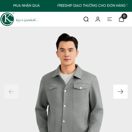
MUA NHẬN QUÀ
FREESHIP GIAO THƯỜNG CHO ĐƠN HÀNG TỪ 
0