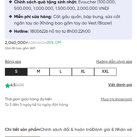
Chính sách quà tặng sinh nhật:
Evoucher (100.000,
500.000, 1.000.000, 1.500.000, 2.000.000 VNĐ)
Miễn phí sửa hàng:
Cắt gấu quần, bóp bụng, sửa cắt
ngắn tay áo (Không bao gồm tay áo Vest/Blazer)
Hotline:
18006226 hỗ trợ từ 8h00:22h00
2,040,000₫
2,550,000₫
20% OFF
(Giá đã bao gồm VAT)
Bảng size
Hướng dẫn chọn size
S
M
L
XL
XXL
Viết đánh giá
4.5
(406)
Thời gian giao hàng dự kiến
Mua tại showroom
Từ 3 đến 5 ngày kể từ ngày đặt hàng
Chi tiết sản phẩm
Chính sách đổi & hoàn trả
Đánh giá & Nhận xét