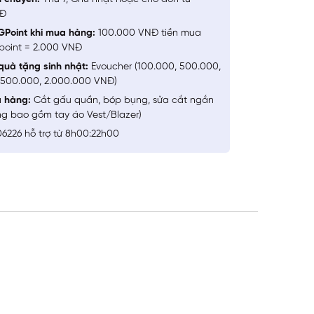
NĐ
GPoint khi mua hàng:
100.000 VNĐ tiền mua
point = 2.000 VNĐ
quà tặng sinh nhật:
Evoucher (100.000, 500.000,
1.500.000, 2.000.000 VNĐ)
a hàng:
Cắt gấu quần, bóp bụng, sửa cắt ngắn
ng bao gồm tay áo Vest/Blazer)
6226 hỗ trợ từ 8h00:22h00