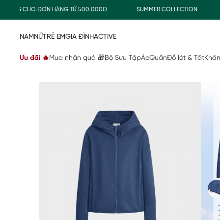
ĐƠN HÀNG TỪ 500.000Đ
SUMMER COLLECTION
COMBO TIẾT
NAM
NỮ
TRẺ EM
GIA ĐÌNH
ACTIVE
Ưu đãi 🔥
Mua nhận quà 🎁
Bộ Sưu Tập
Áo
Quần
Đồ lót & Tất
Khăn