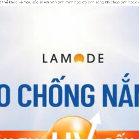
 thể khác về màu sắc so với hình ảnh minh họa do ánh sáng khi chụp ảnh hoặc do