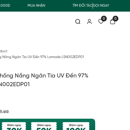
MUA NHẬN QUÀ
FREESHIP GIAO THƯỜNG CHO ĐƠN HÀNG TỪ 500.
TÌM ĐỐI TÁC
GỌI NGAY
0
0
oduct
g Nắng Ngăn Tia UV Đến 97% Lamode LSN002EDP01
hống Nắng Ngăn Tia UV Đến 97%
N002EDP01
h giá