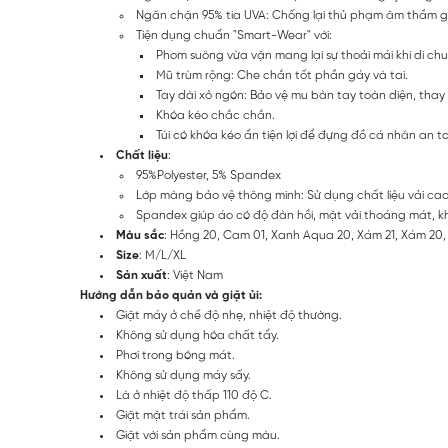
Ngăn chặn 95% tia UVA: Chống lại thủ phạm âm thầm g
Tiện dụng chuẩn "Smart-Wear" với:
Phom suông vừa vặn mang lại sự thoải mái khi di ch
Mũ trùm rộng: Che chắn tốt phần gáy và tai.
Tay dài xỏ ngón: Bảo vệ mu bàn tay toàn diện, thay
Khóa kéo chắc chắn.
Túi có khóa kéo ẩn tiện lợi để đựng đồ cá nhân an t
Chất liệu
:
95%Polyester, 5% Spandex
Lớp màng bảo vệ thông minh: Sử dụng chất liệu vải cao
Spandex giúp áo có độ đàn hồi, mặt vải thoáng mát, k
Màu sắc
: Hồng 20, Cam 01, Xanh Aqua 20, Xám 21, Xám 20,
Size
: M/L/XL
Sản xuất
: Việt Nam
Hướng dẫn bảo quản và giặt ủi:
Giặt máy ở chế độ nhẹ, nhiệt độ thường.
Không sử dụng hóa chất tẩy.
Phơi trong bóng mát.
Không sử dụng máy sấy.
Là ở nhiệt độ thấp 110 độ C.
Giặt mặt trái sản phẩm.
Giặt với sản phẩm cùng màu.