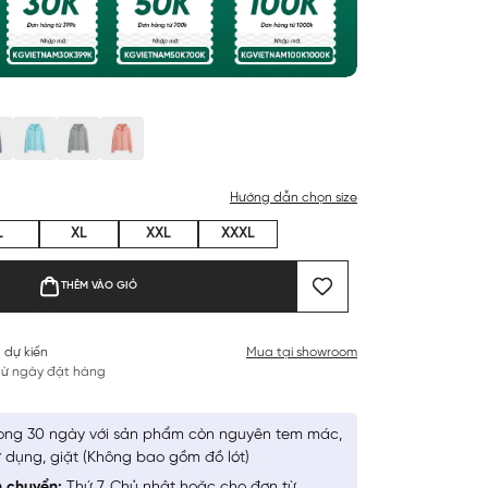
Hướng dẫn chọn size
L
XL
XXL
XXXL
THÊM VÀO GIỎ
 dự kiến
Mua tại showroom
 từ ngày đặt hàng
ong 30 ngày với sản phẩm còn nguyên tem mác,
 dụng, giặt (Không bao gồm đồ lót)
n chuyển:
Thứ 7, Chủ nhật hoặc cho đơn từ