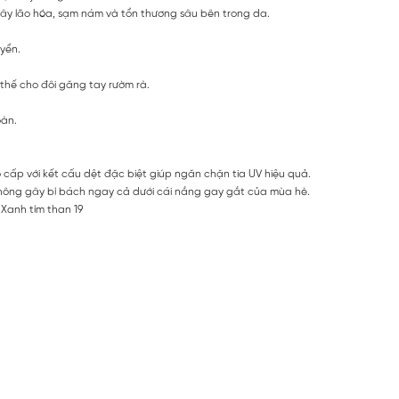
ây lão hóa, sạm nám và tổn thương sâu bên trong da.
uyển.
 thế cho đôi găng tay rườm rà.
oàn.
 cấp với kết cấu dệt đặc biệt giúp ngăn chặn tia UV hiệu quả.
hông gây bí bách ngay cả dưới cái nắng gay gắt của mùa hè.
 Xanh tím than 19