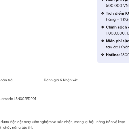
500.000 V
Tích điểm K
hàng = 1 KG
Chính sách 
1.000.000, 
Miễn phí sử
tay áo (Khô
Hotline:
1800
hoàn trả
Đánh giá & Nhận xét
% Lamode LSN002EDP01
được Viện dệt may kiểm nghiệm và xác nhận, mang lại hiệu năng bảo vệ kép:
, cháy nắng tức thì.