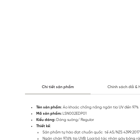
Chi tiết sản phẩm
Chính sách đổi & 
Tên sản phẩm
: Áo khoác chống nắng ngăn tia UV đến 97
Mã sản phẩm:
LSN002EDP01
Kiểu dáng:
Dáng suông/ Regular
Thiết kế
:
Sản phẩm tự hào đạt chuẩn quốc tế AS/NZS 4399:2017 
Ngăn chặn 97.6% tia UVB: Loại bỏ tác nhân gây bỏng rát