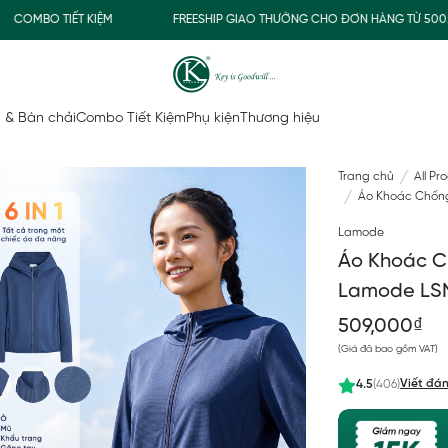
 KIỆM
FREESHIP GIAO THƯỜNG CHO ĐƠN HÀNG TỪ 500.000Đ
 & Bàn chải
Combo Tiết Kiệm
Phụ kiện
Thương hiệu
Trang chủ
All Pr
Áo Khoác Chốn
Lamode
Áo Khoác C
Lamode LS
509,000₫
(Giá đã bao gồm VAT)
Viết đán
4.5
(406)