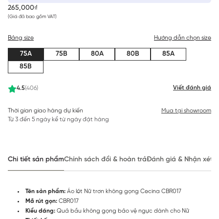
265,000₫
(Giá đã bao gồm VAT)
Bảng size
Hướng dẫn chọn size
75A
75B
80A
80B
85A
85B
Viết đánh giá
4.5
(406)
Thời gian giao hàng dự kiến
Mua tại showroom
Từ 3 đến 5 ngày kể từ ngày đặt hàng
Chi tiết sản phẩm
Chính sách đổi & hoàn trả
Đánh giá & Nhận xét
Tên sản phẩm:
Áo lót Nữ trơn không gọng Cecina CBR017
Mã rút gọn:
CBR017
Kiểu dáng:
Quả bầu không gọng bảo vệ ngực dành cho Nữ