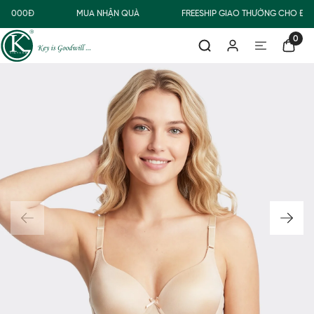
00.000Đ
MUA NHẬN QUÀ
FREESHIP GIAO THƯỜNG CHO ĐƠN
0