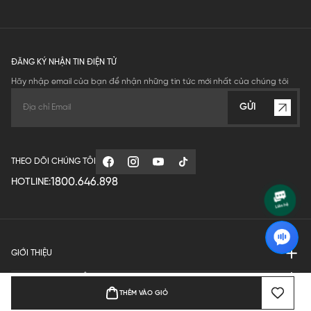
ĐĂNG KÝ NHẬN TIN ĐIỆN TỬ
Hãy nhập email của bạn để nhận những tin tức mới nhất của chúng tôi
GỬI
THEO DÕI CHÚNG TÔI
1800.646.898
HOTLINE:
GIỚI THIỆU
QUY ĐỊNH HOẠT ĐỘNG
THÊM VÀO GIỎ
MANUFACTURE