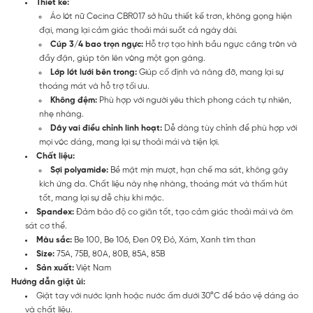
Thiết kế:
Áo lót nữ Cecina CBR017 sở hữu thiết kế trơn, không gọng hiện
đại, mang lại cảm giác thoải mái suốt cả ngày dài.
Cúp 3/4 bao trọn ngực:
Hỗ trợ tạo hình bầu ngực căng tròn và
đầy đặn, giúp tôn lên vòng một gọn gàng.
Lớp lót lưới bên trong:
Giúp cố định và nâng đỡ, mang lại sự
thoáng mát và hỗ trợ tối ưu.
Không đệm:
Phù hợp với người yêu thích phong cách tự nhiên,
nhẹ nhàng.
Dây vai điều chỉnh linh hoạt:
Dễ dàng tùy chỉnh để phù hợp với
mọi vóc dáng, mang lại sự thoải mái và tiện lợi.
Chất liệu:
Sợi polyamide:
Bề mặt mịn mượt, hạn chế ma sát, không gây
kích ứng da. Chất liệu này nhẹ nhàng, thoáng mát và thấm hút
tốt, mang lại sự dễ chịu khi mặc.
Spandex:
Đảm bảo độ co giãn tốt, tạo cảm giác thoải mái và ôm
sát cơ thể.
Màu sắc:
Be 100, Be 106, Đen 09, Đỏ, Xám, Xanh tím than
Size:
75A, 75B, 80A, 80B, 85A, 85B
Sản xuất:
Việt Nam
Hướng dẫn giặt ủi:
Giặt tay với nước lạnh hoặc nước ấm dưới 30°C để bảo vệ dáng áo
và chất liệu.