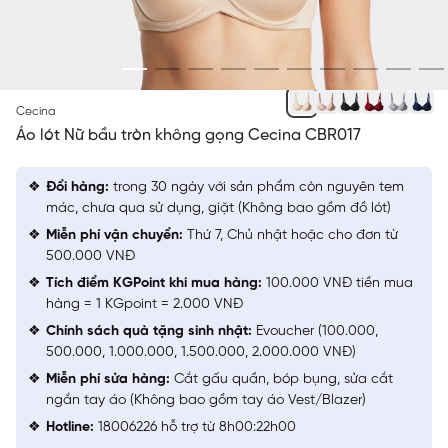
BE 100
Cecina
Áo lót Nữ bầu tròn không gọng Cecina CBR017
Đổi hàng:
trong 30 ngày với sản phẩm còn nguyên tem
mác, chưa qua sử dụng, giặt (Không bao gồm đồ lót)
Miễn phí vận chuyển:
Thứ 7, Chủ nhật hoặc cho đơn từ
500.000 VNĐ
Tích điểm KGPoint khi mua hàng:
100.000 VNĐ tiền mua
hàng = 1 KGpoint = 2.000 VNĐ
Chính sách quà tặng sinh nhật:
Evoucher (100.000,
500.000, 1.000.000, 1.500.000, 2.000.000 VNĐ)
Miễn phí sửa hàng:
Cắt gấu quần, bóp bụng, sửa cắt
ngắn tay áo (Không bao gồm tay áo Vest/Blazer)
Hotline:
18006226 hỗ trợ từ 8h00:22h00