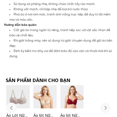
Sử dụng xà phòng nhẹ, không chứa chất tẩy rửa mạnh.
Không vắt mạnh, chỉ bóp nhẹ để loại bỏ nước thừa.
Phơi áo ở nơi râm mát, tránh ánh nắng trực tiếp để duy trì độ mềm
mại và màu sắc.
Hướng dẫn bảo quản:
Cất giữ áo trong ngăn tủ riêng, tránh tiếp xúc với vật sắc nhọn để
bảo vệ chất liệu.
Khi giặt bằng máy, nên sử dụng túi giặt chuyên dụng để giữ áo bền
đẹp.
Định kỳ kiểm tra dây vai để đảm bảo độ vừa vặn và thoải mái khi sử
dụng.
SẢN PHẨM DÀNH CHO BẠN
Áo Lót Nữ
Á
Áo lót Nữ
Áo lót Nữ